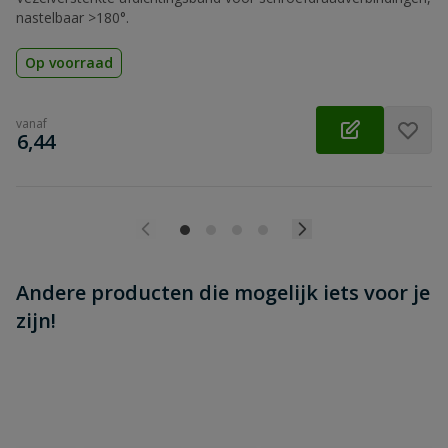
nastelbaar >180°.
Op voorraad
vanaf
€
6,44
Andere producten die mogelijk iets voor je
zijn!