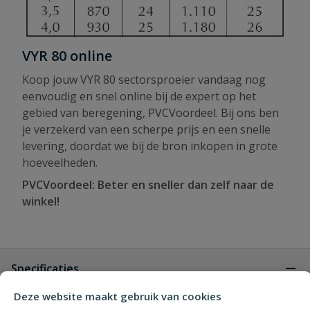
VYR 80 online
Koop jouw VYR 80 sectorsproeier vandaag nog
eenvoudig en snel online bij de expert op het
gebied van beregening, PVCVoordeel. Bij ons ben
je verzekerd van een scherpe prijs en een snelle
levering, doordat we bij de bron inkopen in grote
hoeveelheden.
PVCVoordeel: Beter en sneller dan zelf naar de
winkel!
Specificaties
Deze website maakt gebruik van cookies
Type aansluiting
buitendraad