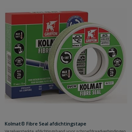
Naam
Samenvatting
Beoordeling
Beoordeling versturen
Kolmat® Fibre Seal afdichtingstape
Vezelversterkte afdichtingsband voor schroefdraadverbindingen,