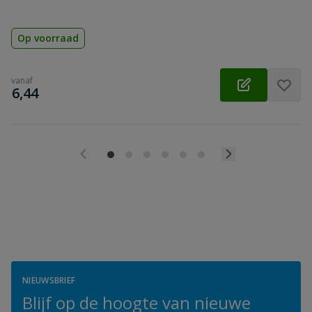
Op voorraad
vanaf
€
6,44
NIEUWSBRIEF
Blijf op de hoogte van nieuwe