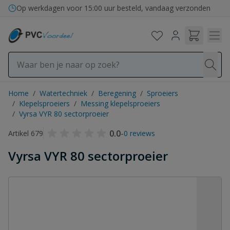
Ga naar de inhoud
Bezorging in binnen- en buitenland
Op werkdagen voor 15:00 uur besteld, vandaag verzonden
Home
/
Watertechniek
/
Beregening
/
Sproeiers
/
Klepelsproeiers
/
Messing klepelsproeiers
/
Vyrsa VYR 80 sectorproeier
0.0
-
Artikel 679
0 reviews
Vyrsa VYR 80 sectorproeier