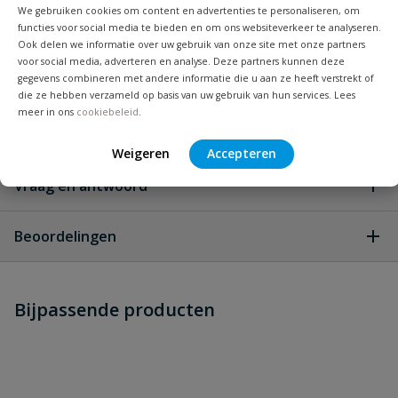
We gebruiken cookies om content en advertenties te personaliseren, om
functies voor social media te bieden en om ons websiteverkeer te analyseren.
Diameter inch
1/2 ''
Ook delen we informatie over uw gebruik van onze site met onze partners
voor social media, adverteren en analyse. Deze partners kunnen deze
Materiaal
messing
gegevens combineren met andere informatie die u aan ze heeft verstrekt of
die ze hebben verzameld op basis van uw gebruik van hun services. Lees
meer in ons
cookiebeleid
.
Merknaam
Vyrsa
Weigeren
Accepteren
Vraag en antwoord
Geen vragen
Beoordelingen
Heb je zelf ook een vraag over
Stel jouw
Bijpassende producten
Schrijf zelf een beoordeling
vraag
dit product?
Je beoordeelt:
Vyrsa VYR 80 sectorproeier
Uw waardering: