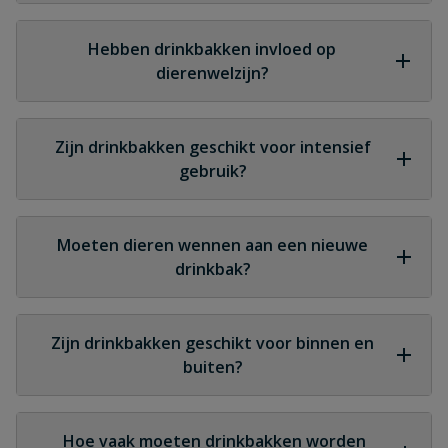
Omdat ze zorgen voor gecontroleerde en
hygiënische toegang tot drinkwater.
Hebben drinkbakken invloed op
dierenwelzijn?
Ja, voldoende en schoon drinkwater is essentieel
voor gezondheid en prestaties.
Zijn drinkbakken geschikt voor intensief
gebruik?
Ja, kwalitatieve drinkbakken zijn ontworpen voor
dagelijks gebruik door meerdere dieren.
Moeten dieren wennen aan een nieuwe
drinkbak?
Meestal niet, het gebruik is intuïtief voor de
meeste dieren.
Zijn drinkbakken geschikt voor binnen en
buiten?
Ja, mits afgestemd op de omstandigheden en
correct geïnstalleerd.
Hoe vaak moeten drinkbakken worden