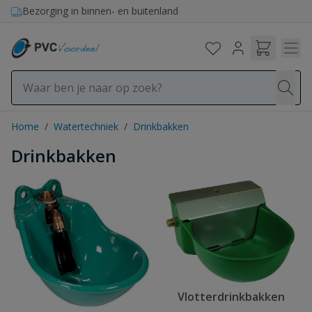
Ga naar de inhoud
Bezorging in binnen- en buitenland
Home
/
Watertechniek
/
Drinkbakken
Drinkbakken
Vlotterdrinkbakken