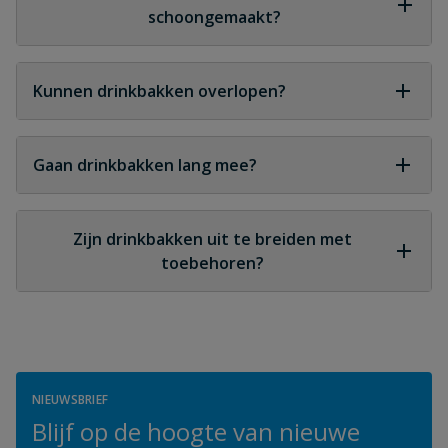
schoongemaakt?
Regelmatige reiniging is aan te raden om
waterkwaliteit te behouden.
Kunnen drinkbakken overlopen?
Bij correcte installatie en goed functionerende
onderdelen wordt dit voorkomen.
Gaan drinkbakken lang mee?
Bij goede kwaliteit en onderhoud kunnen ze vele
jaren meegaan.
Zijn drinkbakken uit te breiden met
toebehoren?
Ja, met passende toebehoren kan het systeem
worden aangepast of uitgebreid.
NIEUWSBRIEF
Blijf op de hoogte van nieuwe