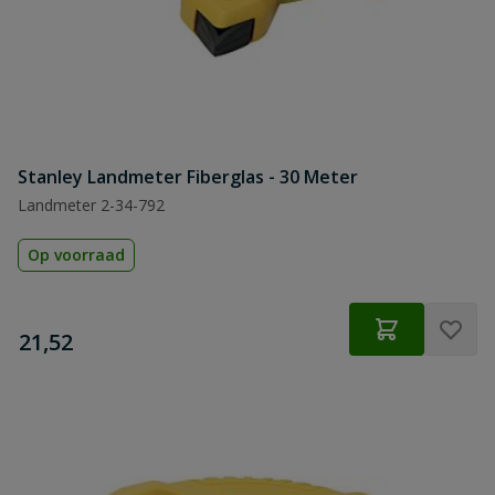
Stanley Landmeter Fiberglas - 30 Meter
Landmeter 2-34-792
Op voorraad
€
21,52