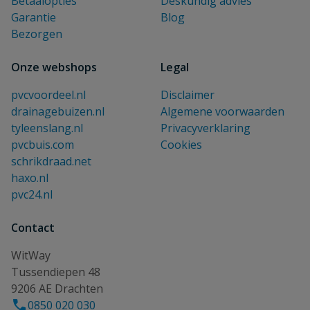
Betaalopties
Deskundig advies
Garantie
Blog
Bezorgen
Onze webshops
Legal
pvcvoordeel.nl
Disclaimer
drainagebuizen.nl
Algemene voorwaarden
tyleenslang.nl
Privacyverklaring
pvcbuis.com
Cookies
schrikdraad.net
haxo.nl
pvc24.nl
Contact
WitWay
Tussendiepen 48
9206 AE Drachten
0850 020 030