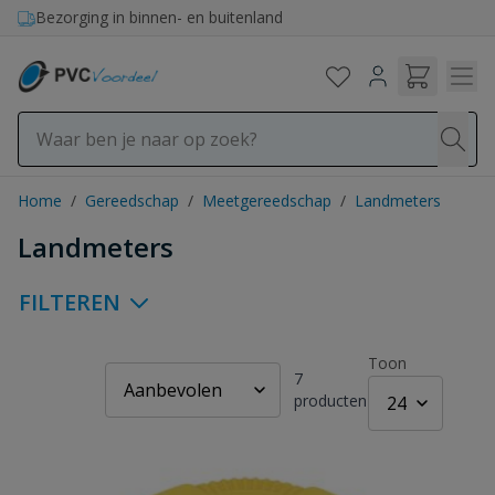
Ga naar de inhoud
Bezorging in binnen- en buitenland
Home
/
Gereedschap
/
Meetgereedschap
/
Landmeters
Landmeters
FILTEREN
Toon
7
producten