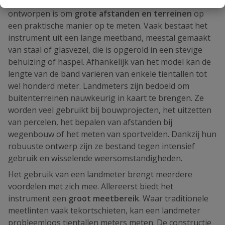
Een landmeter is een meetinstrument dat speciaal
ontworpen is om
grote afstanden en terreinen
op
een praktische manier op te meten. Vaak bestaat het
instrument uit een lange meetband, meestal gemaakt
van staal of glasvezel, die is opgerold in een stevige
behuizing of haspel. Afhankelijk van het model kan de
lengte van de band variëren van enkele tientallen tot
wel honderd meter. Landmeters zijn bedoeld om
buitenterreinen nauwkeurig in kaart te brengen. Ze
worden veel gebruikt bij bouwprojecten, het uitzetten
van percelen, het bepalen van afstanden bij
wegenbouw of het meten van sportvelden. Dankzij hun
robuuste ontwerp zijn ze bestand tegen intensief
gebruik en wisselende weersomstandigheden.
Het gebruik van een landmeter brengt meerdere
voordelen met zich mee. Allereerst biedt het
instrument een
groot meetbereik
. Waar traditionele
meetlinten vaak tekortschieten, kan een landmeter
probleemloos tientallen meters meten. De constructie