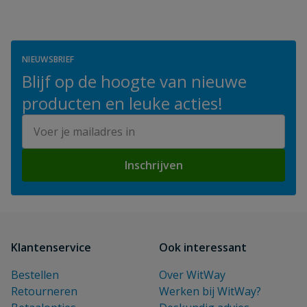
schuttingen of het inrichten van een erf biedt een
landmeter uitkomst.
NIEUWSBRIEF
Blijf op de hoogte van nieuwe
producten en leuke acties!
E-mailadres
Inschrijven
Klantenservice
Ook interessant
Bestellen
Over WitWay
Retourneren
Werken bij WitWay?