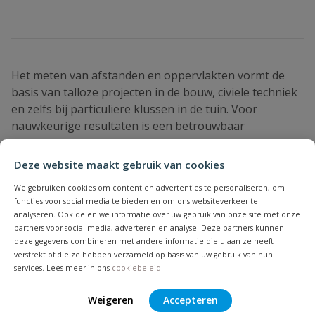
Het meten van afstanden en oppervlakten vormt de
basis van talloze projecten in de bouw, civiele techniek
en zelfs bij particuliere klussen in de tuin. Voor
nauwkeurige resultaten is een betrouwbaar
meetinstrument essentieel. De
landmeter
behoort tot
de klassiekers binnen het
meetgereedschap
en staat
Deze website maakt gebruik van cookies
bekend om zijn robuustheid, precisie en veelzijdigheid.
We gebruiken cookies om content en advertenties te personaliseren, om
Bij
PVCVoordeel
vind je een zorgvuldig samengesteld
functies voor social media te bieden en om ons websiteverkeer te
assortiment landmeters dat geschikt is voor zowel
analyseren. Ook delen we informatie over uw gebruik van onze site met onze
professionele toepassingen als voor gebruik door
partners voor social media, adverteren en analyse. Deze partners kunnen
deze gegevens combineren met andere informatie die u aan ze heeft
enthousiaste doe-het-zelvers.
verstrekt of die ze hebben verzameld op basis van uw gebruik van hun
services. Lees meer in ons
cookiebeleid
.
Wat is een landmeter?
Weigeren
Accepteren