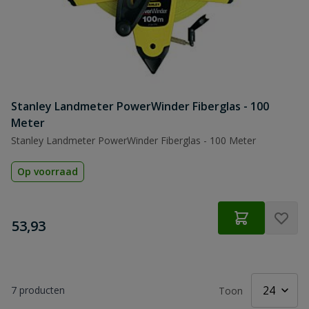
Stanley Landmeter PowerWinder Fiberglas - 100
Meter
Stanley Landmeter PowerWinder Fiberglas - 100 Meter
Op voorraad
€
53,93
7
producten
Toon