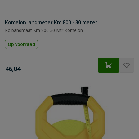
Komelon landmeter Km 800 - 30 meter
Rolbandmaat Km 800 30 Mtr Komelon
Op voorraad
€
46,04