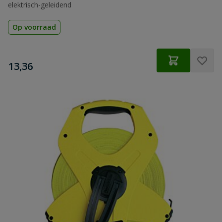
elektrisch-geleidend
Op voorraad
€
13,36