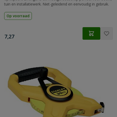
tuin en installatiewerk. Niet-geleidend en eenvoudig in gebruik.
Op voorraad
€
7,27