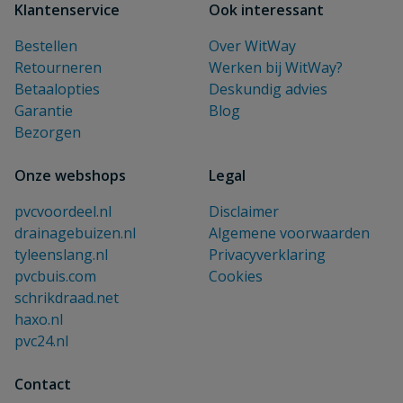
Klantenservice
Ook interessant
Bestellen
Over WitWay
Retourneren
Werken bij WitWay?
Betaalopties
Deskundig advies
Garantie
Blog
Bezorgen
Onze webshops
Legal
pvcvoordeel.nl
Disclaimer
drainagebuizen.nl
Algemene voorwaarden
tyleenslang.nl
Privacyverklaring
pvcbuis.com
Cookies
schrikdraad.net
haxo.nl
pvc24.nl
Contact