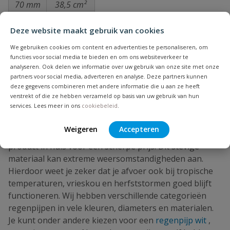
70 mm
38,5 cm²
80 mm
50,2 cm²
90 mm
63,6 cm²
Deze website maakt gebruik van cookies
100 mm
78,5 cm²
We gebruiken cookies om content en advertenties te personaliseren, om
Voor elke m² dakoppervlak is 1 cm² hemelwaterafvoer
functies voor social media te bieden en om ons websiteverkeer te
nodig
analyseren. Ook delen we informatie over uw gebruik van onze site met onze
partners voor social media, adverteren en analyse. Deze partners kunnen
deze gegevens combineren met andere informatie die u aan ze heeft
verstrekt of die ze hebben verzameld op basis van uw gebruik van hun
Regenpijp PVC voordelig in prijs en
services. Lees meer in ons
cookiebeleid
.
kwaliteit
Weigeren
Accepteren
Met een regenpijp van PVC haal je een hoogwaardig
product in huis voor een scherpe prijs. Dit stevige
materiaal kan extreme weersomstandigheden aan.
Hierdoor weet je zeker dat je afvoer ook bij tropische
temperaturen, vrieskou en herfststormen goed blijft
functioneren. Wij hebben verschillende categorieën
regenpijpen in vele kleuren, diameters en materialen.
Je kunt onder andere kiezen voor een
regenpijp wit
,