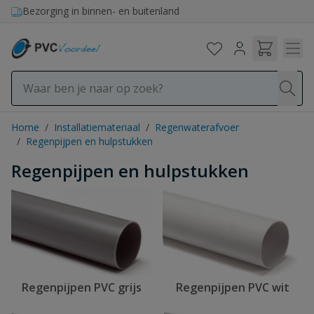
Ga naar de inhoud
Bezorging in binnen- en buitenland
Home
/
Installatiemateriaal
/
Regenwaterafvoer
/
Regenpijpen en hulpstukken
Regenpijpen en hulpstukken
Regenpijpen PVC grijs
Regenpijpen PVC wit