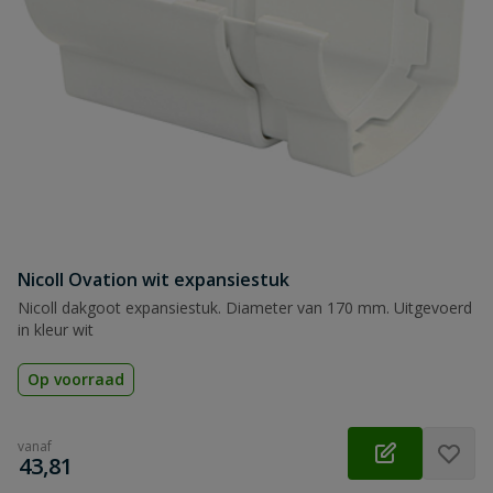
Nicoll Ovation wit expansiestuk
Nicoll dakgoot expansiestuk. Diameter van 170 mm. Uitgevoerd
in kleur wit
Op voorraad
vanaf
€
43,81