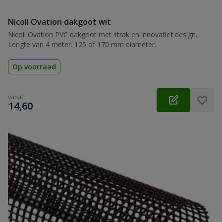
Nicoll Ovation dakgoot wit
Nicoll Ovation PVC dakgoot met strak en innovatief design.
Lengte van 4 meter. 125 of 170 mm diameter.
Op voorraad
vanaf
€
14,60