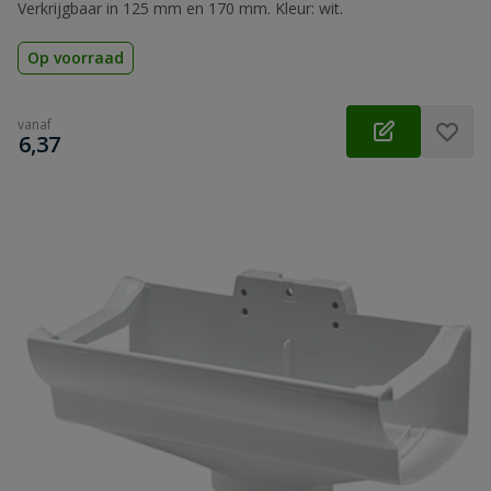
Verkrijgbaar in 125 mm en 170 mm. Kleur: wit.
Op voorraad
vanaf
€
6,37