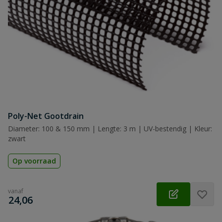
Poly-Net Gootdrain
Diameter: 100 & 150 mm | Lengte: 3 m | UV-bestendig | Kleur:
zwart
Op voorraad
vanaf
€
24,06