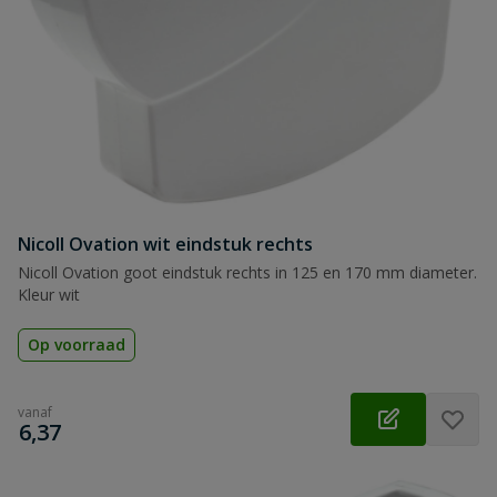
Nicoll Ovation wit eindstuk rechts
Nicoll Ovation goot eindstuk rechts in 125 en 170 mm diameter.
Kleur wit
Op voorraad
vanaf
€
6,37