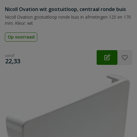
Nicoll Ovation wit gootuitloop, centraal ronde buis
Nicoll Ovation gootuitloop ronde buis in afmetingen 125 en 170
mm. Kleur: wit
Op voorraad
vanaf
€
22,33