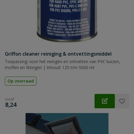
Griffon cleaner reiniging & ontvettingsmiddel
Toepassing: voor het reinigen en ontvetten van PVC buizen,
moffen en fittingen | Inhoud: 125 t/m 5000 ml
Op voorraad
vanaf
€
8,24