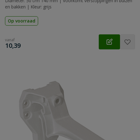
Diameter: 50 t/m 140 mm | Voorkomt verstoppingen in buizen
en bakken | Kleur: grijs
Op voorraad
vanaf
€
10,39