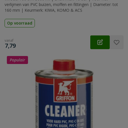
verlijmen van PVC buizen, moffen en fittingen | Diameter: tot
160 mm | Keurmerk: KIWA, KOMO & ACS
Op voorraad
vanaf
€
7,79
Populair