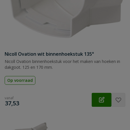
Nicoll Ovation wit binnenhoekstuk 135°
Nicoll Ovation binnenhoekstuk voor het maken van hoeken in
dakgoot. 125 en 170 mm.
Op voorraad
vanaf
€
37,53