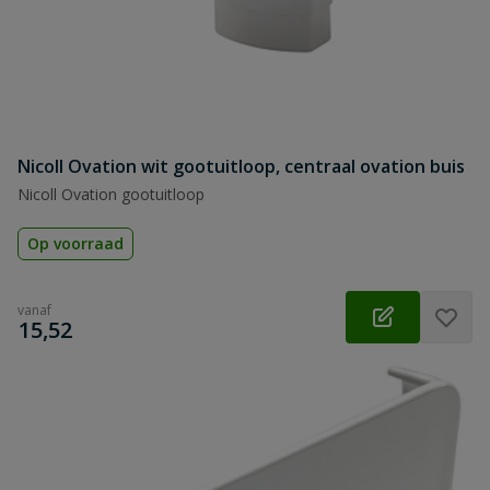
Nicoll Ovation wit gootuitloop, centraal ovation buis
Nicoll Ovation gootuitloop
Op voorraad
vanaf
€
15,52