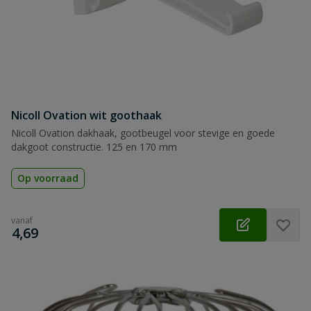
Nicoll Ovation wit goothaak
Nicoll Ovation dakhaak, gootbeugel voor stevige en goede
dakgoot constructie. 125 en 170 mm
Op voorraad
vanaf
€
4,69