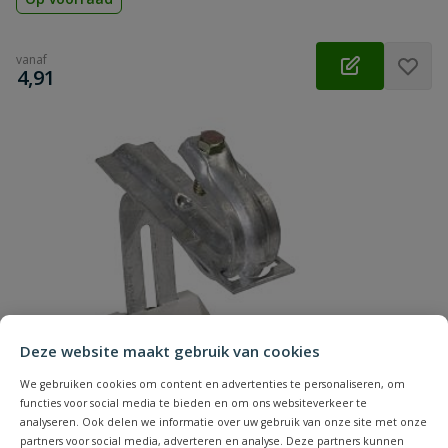
vanaf
€
4,91
Deze website maakt gebruik van cookies
We gebruiken cookies om content en advertenties te personaliseren, om
functies voor social media te bieden en om ons websiteverkeer te
analyseren. Ook delen we informatie over uw gebruik van onze site met onze
partners voor social media, adverteren en analyse. Deze partners kunnen