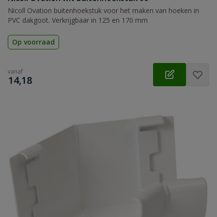
Nicoll Ovation buitenhoekstuk voor het maken van hoeken in
PVC dakgoot. Verkrijgbaar in 125 en 170 mm
Op voorraad
vanaf
€
14,18