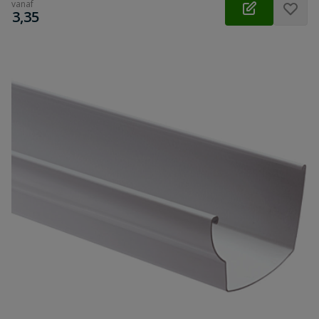
vanaf
€
3,35