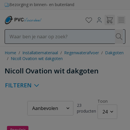
Ga naar de inhoud
Bezorging in binnen- en buitenland
Home
/
Installatiemateriaal
/
Regenwaterafvoer
/
Dakgoten
/
Nicoll Ovation wit dakgoten
Nicoll Ovation wit dakgoten
FILTEREN
Toon
23
producten
Populair