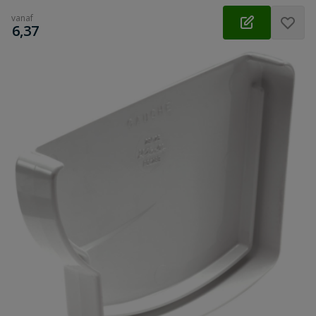
vanaf
€
6,37