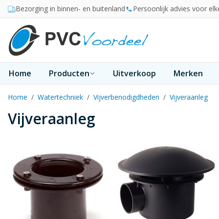
Ga naar de inhoud
Bezorging in binnen- en buitenland
Persoonlijk advies voor elk
Home
Producten
Uitverkoop
Merken
Home
/
Watertechniek
/
Vijverbenodigdheden
/
Vijveraanleg
Vijveraanleg