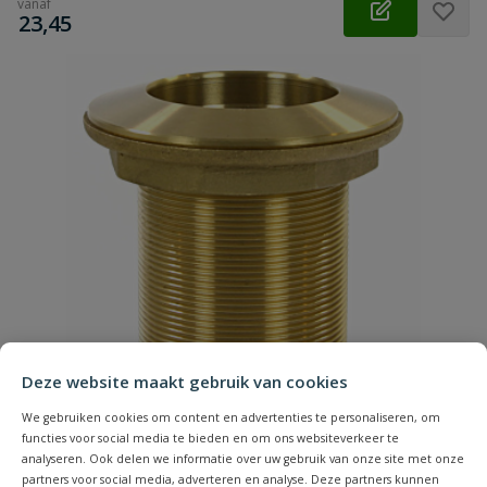
vanaf
€
23,45
Deze website maakt gebruik van cookies
We gebruiken cookies om content en advertenties te personaliseren, om
functies voor social media te bieden en om ons websiteverkeer te
analyseren. Ook delen we informatie over uw gebruik van onze site met onze
partners voor social media, adverteren en analyse. Deze partners kunnen