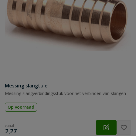
Messing slangtule
Messing slangverbindingsstuk voor het verbinden van slangen
Op voorraad
vanaf
€
2,27