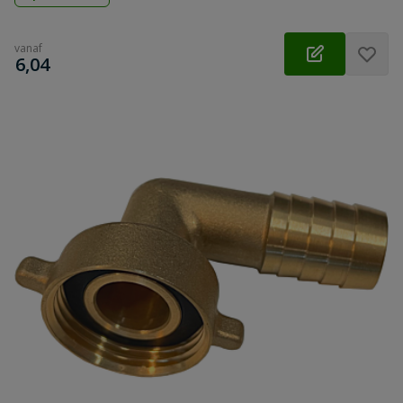
vanaf
€
6,04