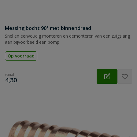
Messing bocht 90° met binnendraad
Snel en eenvoudig monteren en demonteren van een zuigslang
aan bijvoorbeeld een pomp
Op voorraad
vanaf
€
4,30