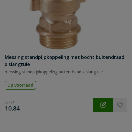
Messing standpijpkoppeling met bocht buitendraad
x slangtule
messing standpijpkoppeling buitendraad x slangtule
Op voorraad
vanaf
€
10,84