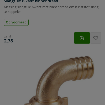
Slangtule 6-kant binnendraad
Messing slangtule 6-kant met binnendraad om kunststof slang
te koppelen
Op voorraad
vanaf
€
2,78