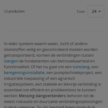
12
producten
Toon
In ieder systeem waarin water, lucht of andere
vloeistoffen veilig en gecontroleerd moeten worden
getransporteerd, vormen de verbindingen tussen
slangen
de fundamenten van betrouwbaarheid en
functionaliteit. Of het nu gaat om een
tuinslang
, een
beregeningsinstallatie
, een pomptechniekproject, een
industriële toepassing of een agrarisch
irrigatiesysteem, een stabiele en lekvrije verbinding is
essentieel om efficiënt en probleemloos te kunnen
werken.
Messing slangverbinders
behoren tot de
meest robuuste en duurzame verbindingsoplossingen
in deze categorie. Ze zijn bestand tegen hoge druk,