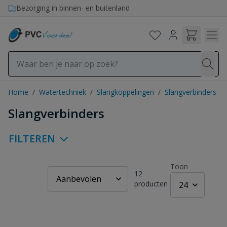
Ga naar de inhoud
Bezorging in binnen- en buitenland
Home
/
Watertechniek
/
Slangkoppelingen
/
Slangverbinders
Slangverbinders
FILTEREN
Toon
12
producten