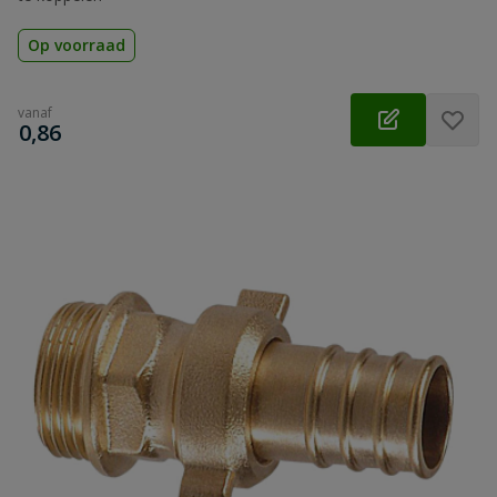
Op voorraad
vanaf
€
0,86