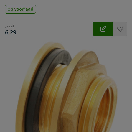
Op voorraad
vanaf
€
6,29