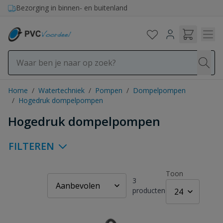
Ga naar de inhoud
Bezorging in binnen- en buitenland
Home
/
Watertechniek
/
Pompen
/
Dompelpompen
/
Hogedruk dompelpompen
Hogedruk dompelpompen
FILTEREN
Toon
3
producten