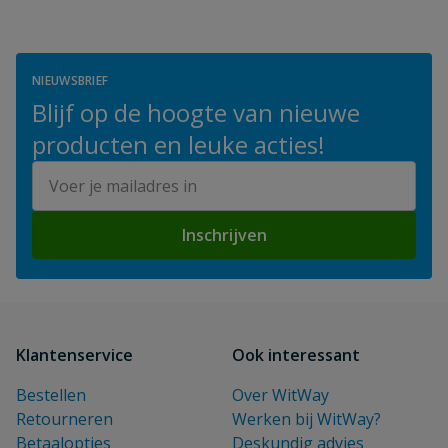
onder water natuurlijk gekoeld worden.
NIEUWSBRIEF
Blijf op de hoogte van nieuwe
producten en leuke acties!
E-mailadres
Inschrijven
Klantenservice
Ook interessant
Bestellen
Over WitWay
Retourneren
Werken bij WitWay?
Betaalopties
Deskundig advies