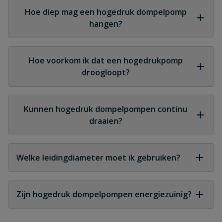
vuilwater zijn vuilwater- of grinderpompen nodig.
Hoe diep mag een hogedruk dompelpomp
hangen?
Dit verschilt per model, maar veel pompen zijn
geschikt voor tientallen meters onderwater.
Hoe voorkom ik dat een hogedrukpomp
droogloopt?
Gebruik een vlotter, droogloopbeveiliging of
automatische sturing.
Kunnen hogedruk dompelpompen continu
draaien?
Ja, mits ze volledig onder water staan voor koeling
en correct beveiligd zijn.
Welke leidingdiameter moet ik gebruiken?
Een drukbestendige leiding passend bij de
drukopbouw van de pomp, vaak tyleen of PVC
Zijn hogedruk dompelpompen energiezuinig?
drukleiding.
Ja, ondanks hun kracht zijn ze efficiënt doordat ze