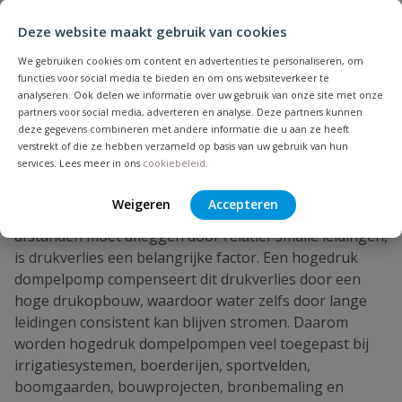
irrigatiekoppen. Ook wanneer water omhoog gepompt
Deze website maakt gebruik van cookies
moet worden – bijvoorbeeld uit een diepe bron,
waterput of reservoir – is een hogedrukpomp
We gebruiken cookies om content en advertenties te personaliseren, om
functies voor social media te bieden en om ons websiteverkeer te
noodzakelijk. Hogedruk dompelpompen bieden een
analyseren. Ook delen we informatie over uw gebruik van onze site met onze
combinatie van hoge prestaties en compacte
partners voor social media, adverteren en analyse. Deze partners kunnen
afmetingen. Ze staan volledig onder water, zijn
deze gegevens combineren met andere informatie die u aan ze heeft
verstrekt of die ze hebben verzameld op basis van uw gebruik van hun
eenvoudig te installeren en hebben geen
services. Lees meer in ons
cookiebeleid
.
aanzuigproblemen zoals bovengrondse pompen.
Daarnaast zijn ze zeer efficiënt doordat ze natuurlijke
Weigeren
Accepteren
waterkoeling hebben. In situaties waar water grote
afstanden moet afleggen door relatief smalle leidingen,
is drukverlies een belangrijke factor. Een hogedruk
dompelpomp compenseert dit drukverlies door een
hoge drukopbouw, waardoor water zelfs door lange
leidingen consistent kan blijven stromen. Daarom
worden hogedruk dompelpompen veel toegepast bij
irrigatiesystemen, boerderijen, sportvelden,
boomgaarden, bouwprojecten, bronbemaling en