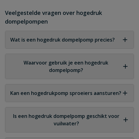
Veelgestelde vragen over hogedruk
dompelpompen
Wat is een hogedruk dompelpomp precies?
Een dompelpomp die ontworpen is om water
onder hoge druk te verpompen naar grote
Waarvoor gebruik je een hogedruk
hoogtes of afstanden via een meertraps
dompelpomp?
pompsysteem.
Voor beregening, drukverhoging, diepe
waterputten, irrigatiesystemen, bouwprojecten en
Kan een hogedrukpomp sproeiers aansturen?
situaties waarin water grote afstanden moet
afleggen.
Ja, hogedruk dompelpompen zijn ideaal voor
turbinesproeiers, rotorsproeiers en andere
Is een hogedruk dompelpomp geschikt voor
sproeiers die hoge druk nodig hebben.
vuilwater?
Alleen voor schoon of licht vervuild water. Voor