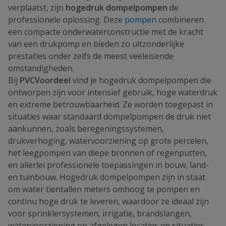
verplaatst, zijn
hogedruk dompelpompen
de
professionele oplossing. Deze
pompen
combineren
een compacte onderwaterconstructie met de kracht
van een drukpomp en bieden zo uitzonderlijke
prestaties onder zelfs de meest veeleisende
omstandigheden.
Bij
PVCVoordeel
vind je hogedruk dompelpompen die
ontworpen zijn voor intensief gebruik, hoge waterdruk
en extreme betrouwbaarheid. Ze worden toegepast in
situaties waar standaard dompelpompen de druk niet
aankunnen, zoals beregeningssystemen,
drukverhoging, watervoorziening op grote percelen,
het leegpompen van diepe bronnen of regenputten,
en allerlei professionele toepassingen in bouw, land-
en tuinbouw. Hogedruk dompelpompen zijn in staat
om water tientallen meters omhoog te pompen en
continu hoge druk te leveren, waardoor ze ideaal zijn
voor sprinklersystemen, irrigatie, brandslangen,
watervoorziening op afgelegen locaties en situaties