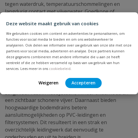
tegen waterdruk, temperatuurschommelingen en
langdurig contact met vijverwater. Goedkope of
inferieure bodemdrains kunnen na verloop van tijd
Deze website maakt gebruik van cookies
problemen veroorzaken, zoals scheurvorming, lekkage
of onvoldoende doorstroming. Dit kan leiden tot
We gebruiken cookies om content en advertenties te personaliseren, om
functies voor social media te bieden en om ons websiteverkeer te
ernstige schade aan de vijverconstructie en hoge
analyseren. Ook delen we informatie over uw gebruik van onze site met onze
herstelkosten. Door direct te investeren in kwaliteit
partners voor social media, adverteren en analyse. Deze partners kunnen
wordt dit risico voorkomen.
deze gegevens combineren met andere informatie die u aan ze heeft
Professionele vijverbouwers en ervaren
verstrekt of die ze hebben verzameld op basis van uw gebruik van hun
services. Lees meer in ons
cookiebeleid
.
vijverliefhebbers kiezen bewust voor betrouwbare
bodemdrains omdat deze de basis vormen van het hele
Weigeren
Accepteren
vijversysteem. Een goed functionerende bodemdrain
zorgt voor rust in het systeem, minder onderhoud en
een zichtbaar schonere vijver. Daarnaast bieden
hoogwaardige bodemdrains betere
aansluitmogelijkheden op PVC-leidingen en
filtersystemen. Dit resulteert in een strak en
overzichtelijk leidingwerk dat eenvoudig te
onderhouden en uit te breiden is.