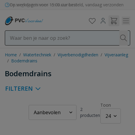
Ga naar de inhoud
Bezorging in binnen- en buitenland
Home
/
Watertechniek
/
Vijverbenodigdheden
/
Vijveraanleg
/
Bodemdrains
Bodemdrains
FILTEREN
Toon
2
producten