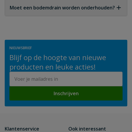
bodemdrain tientallen jaren meegaan.
Moet een bodemdrain worden onderhouden?
Direct onderhoud aan de drain is minimaal;
regelmatig controleren van leidingen en filters is
voldoende.
NIEUWSBRIEF
Blijf op de hoogte van nieuwe
producten en leuke acties!
E-mailadres
Inschrijven
Klantenservice
Ook interessant