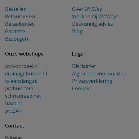
Bestellen
Over WitWay
Retourneren
Werken bij WitWay?
Betaalopties
Deskundig advies
Garantie
Blog
Bezorgen
Onze webshops
Legal
pvcvoordeel.nl
Disclaimer
drainagebuizen.nl
Algemene voorwaarden
tyleenslang.nl
Privacyverklaring
pvcbuis.com
Cookies
schrikdraad.net
haxo.nl
pvc24.nl
Contact
WitWay