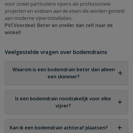
voor zowel particuliere vijvers als professionele
projecten en voldoen aan de eisen die worden gesteld
aan moderne vijverinstallaties.
PVCVoordeel: Beter en sneller dan zelf naar de
winkel!
Veelgestelde vragen over bodemdrains
Waarom is een bodemdrain beter dan alleen
een skimmer?
Een bodemdrain verwijdert vuil vanaf de bodem,
terwijl een skimmer alleen drijvend vuil aan het
Is een bodemdrain noodzakelijk voor elke
oppervlak afvoert. Samen zorgen ze voor een
vijver?
compleet systeem.
Voor kleine siervijvers is het niet altijd
noodzakelijk, maar voor koivijvers en zwemvijvers
Kan ik een bodemdrain achteraf plaatsen?
is een bodemdrain sterk aan te raden.