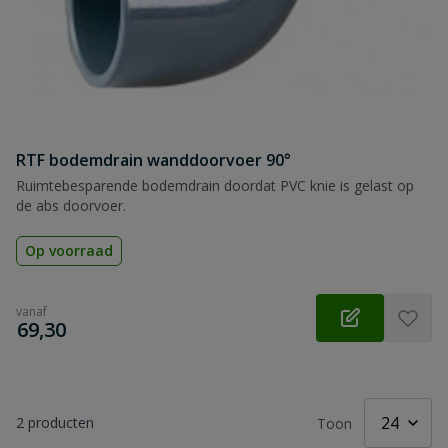
RTF bodemdrain wanddoorvoer 90°
Ruimtebesparende bodemdrain doordat PVC knie is gelast op
de abs doorvoer.
Op voorraad
vanaf
€
69,30
2
producten
Toon