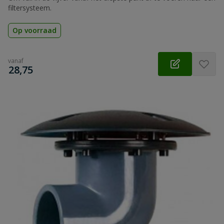
filtersysteem.
Op voorraad
vanaf
€
28,75