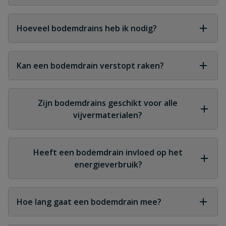
Dat is mogelijk, maar ingrijpend. Het is het meest
efficiënt om een bodemdrain tijdens de aanleg van
Hoeveel bodemdrains heb ik nodig?
de vijver te installeren.
Dit hangt af van de grootte en vorm van de vijver.
Grotere vijvers hebben vaak meerdere drains
Kan een bodemdrain verstopt raken?
nodig voor een optimale werking.
Bij correcte installatie en gebruik van een geschikt
voorfilter is de kans op verstopping zeer klein.
Zijn bodemdrains geschikt voor alle
vijvermaterialen?
Ja, ze kunnen worden toegepast in folie-, beton-
en polyester vijvers.
Heeft een bodemdrain invloed op het
energieverbruik?
Een goed ontworpen systeem kan juist efficiënter
werken en het energieverbruik van pompen
Hoe lang gaat een bodemdrain mee?
verlagen.
Bij normaal gebruik en correcte installatie kan een