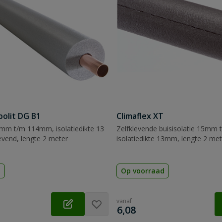
bolit DG B1
Climaflex XT
0mm t/m 114mm, isolatiedikte 13
Zelfklevende buisisolatie 15mm
evend, lengte 2 meter
isolatiedikte 13mm, lengte 2 met
d
Op voorraad
vanaf
€
6,08