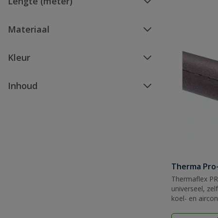
Lengte (meter)
Materiaal
Kleur
Inhoud
Therma Pro
Thermaflex PRO
universeel, zel
koel- en aircon
toepassingen b