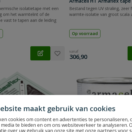
e
Armacell HT Armaflex tape
hermische isolatietape met een
Bestand tegen UV straling, zeer f
ag om het warmtelint of de
warmte-isolatie van groot scala 
e vast te tapen aan de leiding
d
Op voorraad
vanaf
€
306,90
ebsite maakt gebruik van cookies
en cookies om content en advertenties te personaliseren, 
l media te bieden en om ons websiteverkeer te analyseren. 
tie over uw gebruik van onze site met onze partners voor s