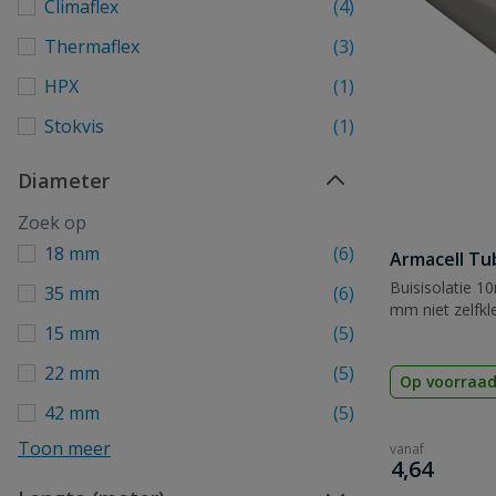
Climaflex
(4)
Thermaflex
(3)
HPX
(1)
Stokvis
(1)
Diameter
18 mm
(6)
Armacell Tu
Buisisolatie 1
35 mm
(6)
mm niet zelfkl
15 mm
(5)
22 mm
(5)
Op voorraa
42 mm
(5)
Toon meer
vanaf
€
4,64