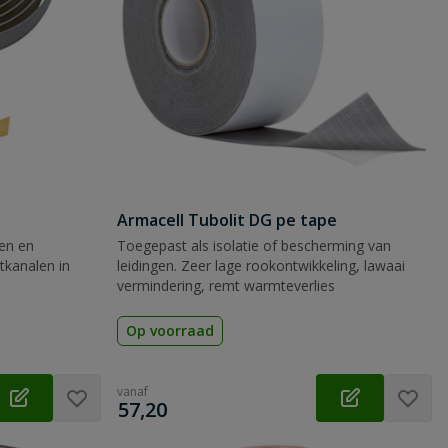
Armacell Tubolit DG pe tape
ren en
Toegepast als isolatie of bescherming van
tkanalen in
leidingen. Zeer lage rookontwikkeling, lawaai
vermindering, remt warmteverlies
Op voorraad
vanaf
€
57,20