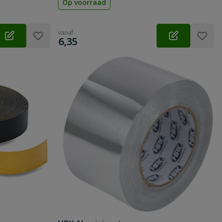
Op voorraad
vanaf
€
6,35