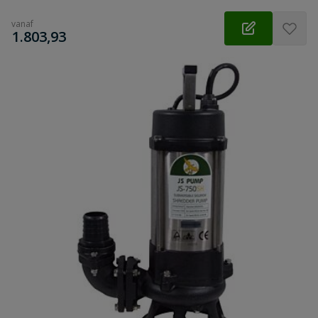
vanaf
€
1.803,93