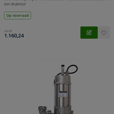
een drukriool
Op voorraad
vanaf
€
1.160,24