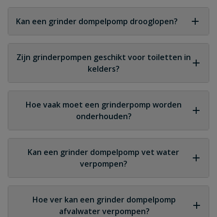
Nee, een vuilwaterpomp verwerkt grote deeltjes
maar maalt deze niet fijn. Een grinderpomp hakselt
Kan een grinder dompelpomp drooglopen?
vaste delen zodat ze door smallere leidingen
kunnen.
Nee, dit veroorzaakt schade. Modellen met
automatische vlotter voorkomen drooglopen.
Zijn grinderpompen geschikt voor toiletten in
kelders?
Ja, ze zijn ideaal voor toiletten en douches die
lager liggen dan het hoofdriool.
Hoe vaak moet een grinderpomp worden
onderhouden?
Bij normaal gebruik jaarlijks controleren. Bij
intensief gebruik vaker, afhankelijk van de
Kan een grinder dompelpomp vet water
belasting.
verpompen?
In beperkte mate wel, maar dikke vetlagen kunnen
meer onderhoud vereisen.
Hoe ver kan een grinder dompelpomp
afvalwater verpompen?