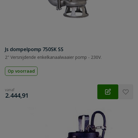
Js dompelpomp 750SK SS
2" Versnijdende enkelkanaalwaaier pomp - 230V.
Op voorraad
vanaf
€
2.444,91