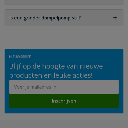
Afhankelijk van het model kan dit tientallen meters
horizontaal en meerdere meters verticaal zijn.
Is een grinder dompelpomp stil?
Ze maken meer geluid dan standaard
dompelpompen vanwege het snijmechanisme,
maar onder water is dit sterk gedempt.
NIEUWSBRIEF
Blijf op de hoogte van nieuwe
producten en leuke acties!
E-mailadres
Inschrijven