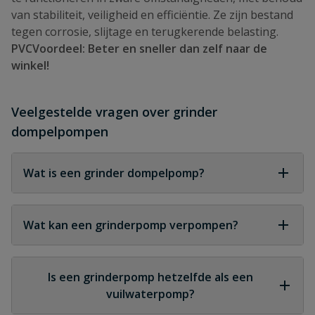
van stabiliteit, veiligheid en efficiëntie. Ze zijn bestand
tegen corrosie, slijtage en terugkerende belasting.
PVCVoordeel: Beter en sneller dan zelf naar de
winkel!
Veelgestelde vragen over grinder
dompelpompen
Wat is een grinder dompelpomp?
Een pomp met een ingebouwd snijmechanisme dat
vaste delen fijnmaalt zodat het afvalwater veilig
Wat kan een grinderpomp verpompen?
door leidingen kan worden afgevoerd.
Afvalwater met vaste delen zoals fecaliën,
toiletpapier, voedselresten en organisch materiaal.
Is een grinderpomp hetzelfde als een
vuilwaterpomp?