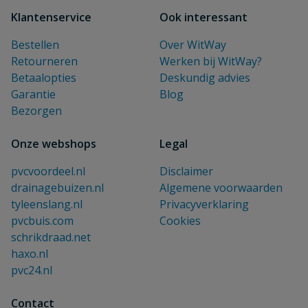
Klantenservice
Ook interessant
Bestellen
Over WitWay
Retourneren
Werken bij WitWay?
Betaalopties
Deskundig advies
Garantie
Blog
Bezorgen
Onze webshops
Legal
pvcvoordeel.nl
Disclaimer
drainagebuizen.nl
Algemene voorwaarden
tyleenslang.nl
Privacyverklaring
pvcbuis.com
Cookies
schrikdraad.net
haxo.nl
pvc24.nl
Contact