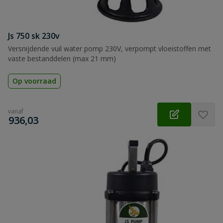
Js 750 sk 230v
Versnijdende vuil water pomp 230V, verpompt vloeistoffen met
vaste bestanddelen (max 21 mm)
Op voorraad
vanaf
€
936,03