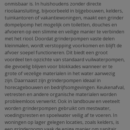
onmisbaar is. In huishoudens zonder directe
rioolaansluiting, bijvoorbeeld in bijgebouwen, kelders,
tuinkantoren of vakantiewoningen, maakt een grinder
dompelpomp het mogelijk om toiletten, douches en
afvoeren op een slimme en veilige manier te verbinden
met het riool. Doordat grinderpompen vaste delen
kleinmalen, wordt verstopping voorkomen en blijft de
afvoer soepel functioneren. Dit biedt een groot
voordeel ten opzichte van standaard vuilwaterpompen,
die gevoelig blijven voor blokkades wanneer er te
grote of vezelige materialen in het water aanwezig
zijn. Daarnaast zijn grinderpompen ideaal in
horecagebouwen en bedrijfsomgevingen. Keukenafval,
vetresten en andere organische materialen worden
probleemloos verwerkt. Ook in landbouw en veeteelt
worden grinderpompen gebruikt om mestwater,
voedingsresten en spoelwater veilig af te voeren. In
woningen op lager gelegen locaties, zoals kelders, is
een grinderpomp vaak de enige manier om sanitair