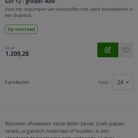
Gst-12 - grinder 400v
Voor het verpompen van vloeistoffen met vaste bestanddelen in
een drukriool
Op voorraad
vanaf
€
1.209,28
6
producten
Toon
Wanneer afvalwater vaste delen bevat, zoals papier,
vezels, organisch materiaal of fecaliën, is een