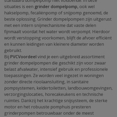
standaard dompelpomp niet voldoende. In deze
situaties is een
grinder dompelpomp,
ook wel
hakselpomp, fecaliënpomp of snijpomp genoemd, de
beste oplossing. Grinder dompelpompen zijn uitgerust
met een intern snijmechanisme dat vaste delen
fijnmaalt voordat het water wordt verpompt. Hierdoor
wordt verstopping voorkomen, blijft de afvoer efficiënt
en kunnen leidingen van kleinere diameter worden
gebruikt.
Bij
PVCVoordeel
vind je een uitgebreid assortiment
grinder dompelpompen die geschikt zijn voor zwaar
belast afvalwater, intensief gebruik en professionele
toepassingen. Ze worden veel ingezet in woningen
zonder directe rioolaansluiting, in sanitaire
pompsystemen, keldertoiletten, landbouwomgevingen,
verzorgingslocaties, horecakeukens en technische
ruimtes. Dankzij het krachtige snijsysteem, de sterke
motor en het robuuste pomphuis presteren
grinderpompen betrouwbaar onder de meest