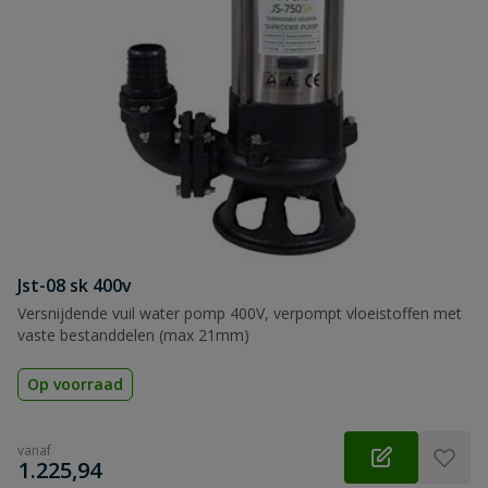
Jst-08 sk 400v
Versnijdende vuil water pomp 400V, verpompt vloeistoffen met
vaste bestanddelen (max 21mm)
Op voorraad
vanaf
€
1.225,94