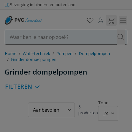
Ga naar de inhoud
Bezorging in binnen- en buitenland
Home
/
Watertechniek
/
Pompen
/
Dompelpompen
/
Grinder dompelpompen
Grinder dompelpompen
FILTEREN
Toon
6
producten