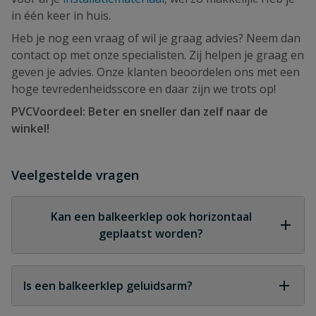
in één keer in huis.
Heb je nog een vraag of wil je graag advies? Neem dan
contact op met onze specialisten. Zij helpen je graag en
geven je advies. Onze klanten beoordelen ons met een
hoge tevredenheidsscore en daar zijn we trots op!
PVCVoordeel: Beter en sneller dan zelf naar de
winkel!
Veelgestelde vragen
Kan een balkeerklep ook horizontaal
geplaatst worden?
Ja, de meeste balkeerkleppen zijn ontworpen voor
horizontale montage. Sommige types werken ook
Is een balkeerklep geluidsarm?
verticaal, mits de stroming van onder naar boven
gaat.
Ja, PVC balkeerkleppen zijn stiller dan metalen