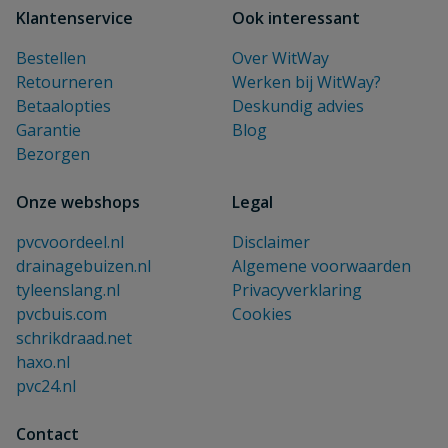
Klantenservice
Ook interessant
Bestellen
Over WitWay
Retourneren
Werken bij WitWay?
Betaalopties
Deskundig advies
Garantie
Blog
Bezorgen
Onze webshops
Legal
pvcvoordeel.nl
Disclaimer
drainagebuizen.nl
Algemene voorwaarden
tyleenslang.nl
Privacyverklaring
pvcbuis.com
Cookies
schrikdraad.net
haxo.nl
pvc24.nl
Contact