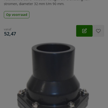
stromen, diameter 32 mm t/m 90 mm.
Op voorraad
vanaf
€
52,47