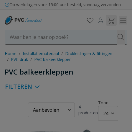
Ga naar de inhoud
Bezorging in binnen- en buitenland
Home
/
Installatiemateriaal
/
Drukleidingen & fittingen
/
PVC druk
/
PVC balkeerkleppen
PVC balkeerkleppen
FILTEREN
Toon
4
producten