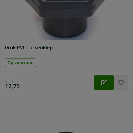
Druk PVC tussenklep
Op voorraad
vanaf
€
12,75