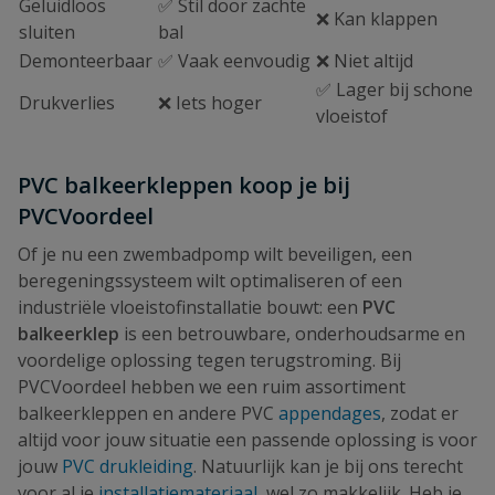
Geluidloos
✅ Stil door zachte
❌ Kan klappen
sluiten
bal
Demonteerbaar
✅ Vaak eenvoudig
❌ Niet altijd
✅ Lager bij schone
Drukverlies
❌ Iets hoger
vloeistof
PVC balkeerkleppen koop je bij
PVCVoordeel
Of je nu een zwembadpomp wilt beveiligen, een
beregeningssysteem wilt optimaliseren of een
industriële vloeistofinstallatie bouwt: een
PVC
balkeerklep
is een betrouwbare, onderhoudsarme en
voordelige oplossing tegen terugstroming. Bij
PVCVoordeel hebben we een ruim assortiment
balkeerkleppen en andere PVC
appendages
, zodat er
altijd voor jouw situatie een passende oplossing is voor
jouw
PVC drukleiding
. Natuurlijk kan je bij ons terecht
voor al je
installatiemateriaal
, wel zo makkelijk. Heb je