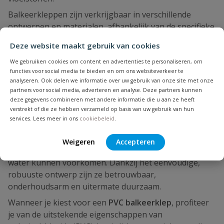
Balkeerkleppen zijn verkrijgbaar in verschillende
ontwerpen en materialen, afhankelijk van de specifieke
toepassing en de eigenschappen van de vloeistof of
Deze website maakt gebruik van cookies
het gas dat wordt getransporteerd. Ze kunnen
handmatig worden bediend, veerbelast zijn of worden
We gebruiken cookies om content en advertenties te personaliseren, om
functies voor social media te bieden en om ons websiteverkeer te
aangedreven door de stroming van het medium zelf.
analyseren. Ook delen we informatie over uw gebruik van onze site met onze
Over het algemeen zijn balkeerkleppen een essentieel
partners voor social media, adverteren en analyse. Deze partners kunnen
deze gegevens combineren met andere informatie die u aan ze heeft
onderdeel van veel industriële en huishoudelijke
verstrekt of die ze hebben verzameld op basis van uw gebruik van hun
systemen waarin de controle van vloeistofstromen
services. Lees meer in ons
cookiebeleid
.
cruciaal is voor de werking en
veiligheid. Balkeerkleppen zijn bij uitstek geschikt voor
Weigeren
Accepteren
toepassingen waarbij vervuiling of vaste delen in het
water kunnen voorkomen. Dankzij het eenvoudige,
robuuste ontwerp zijn ze betrouwbaar,
onderhoudsarm en uitermate duurzaam.
Wanneer je kiest voor een
PVC balkeerklep
, profiteer
je van de uitstekende eigenschappen van