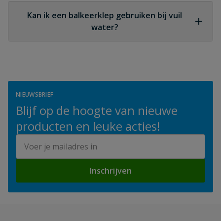
varianten of veerbelaste kleppen. De rubberen bal
Kan ik een balkeerklep gebruiken bij vuil
sluit zonder 'klap', wat geluidshinder voorkomt.
water?
Zeker! De kogelvormige afdichting is juist geschikt
voor toepassingen met vuil, modder of andere
vaste stoffen. Ideaal voor vijvers, afvalwater of
mesttransport.
NIEUWSBRIEF
Blijf op de hoogte van nieuwe
producten en leuke acties!
E-mailadres
Inschrijven