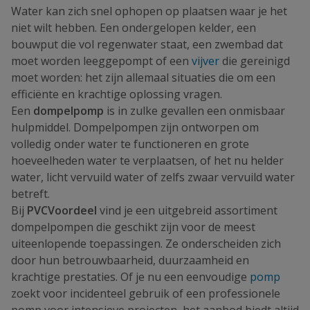
Water kan zich snel ophopen op plaatsen waar je het
niet wilt hebben. Een ondergelopen kelder, een
bouwput die vol regenwater staat, een zwembad dat
moet worden leeggepompt of een
vijver
die gereinigd
moet worden: het zijn allemaal situaties die om een
efficiënte en krachtige oplossing vragen.
Een
dompelpomp
is in zulke gevallen een onmisbaar
hulpmiddel. Dompelpompen zijn ontworpen om
volledig onder water te functioneren en grote
hoeveelheden water te verplaatsen, of het nu helder
water, licht vervuild water of zelfs zwaar vervuild water
betreft.
Bij
PVCVoordeel
vind je een uitgebreid assortiment
dompelpompen die geschikt zijn voor de meest
uiteenlopende toepassingen. Ze onderscheiden zich
door hun betrouwbaarheid, duurzaamheid en
krachtige prestaties. Of je nu een eenvoudige
pomp
zoekt voor incidenteel gebruik of een professionele
pomp voor intensieve projecten, het aanbod biedt altijd