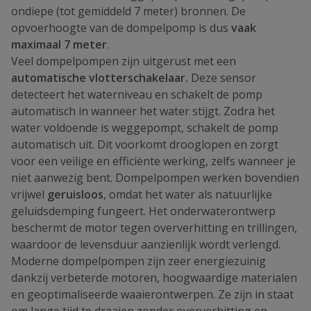
ondiepe (tot gemiddeld 7 meter) bronnen. De
opvoerhoogte van de dompelpomp is dus
vaak
maximaal 7 meter
.
Veel dompelpompen zijn uitgerust met een
automatische vlotterschakelaar.
Deze sensor
detecteert het waterniveau en schakelt de pomp
automatisch in wanneer het water stijgt. Zodra het
water voldoende is weggepompt, schakelt de pomp
automatisch uit. Dit voorkomt drooglopen en zorgt
voor een veilige en efficiënte werking, zelfs wanneer je
niet aanwezig bent. Dompelpompen werken bovendien
vrijwel
geruisloos
, omdat het water als natuurlijke
geluidsdemping fungeert. Het onderwaterontwerp
beschermt de motor tegen oververhitting en trillingen,
waardoor de levensduur aanzienlijk wordt verlengd.
Moderne dompelpompen zijn zeer energiezuinig
dankzij verbeterde motoren, hoogwaardige materialen
en geoptimaliseerde waaierontwerpen. Ze zijn in staat
om lange tijd te draaien zonder oververhitting en