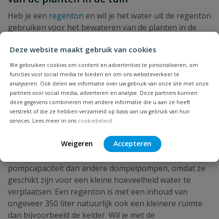
Heb je een
regenton
en wil je het water uit de regenton
gebruiken voor het bewateren van de planten in de
tuin? Dan kun je gebruik maken van een
Deze website maakt gebruik van cookies
regentonpomp. Een regentonpomp is een kleinere
dompelpompen die speciaal geschikt is voor
We gebruiken cookies om content en advertenties te personaliseren, om
regenbtonnen en die in de regenton wordt gehangen.
functies voor social media te bieden en om ons websiteverkeer te
analyseren. Ook delen we informatie over uw gebruik van onze site met onze
Aan de regentonpomp zit een vlotter, die ervoor zorgt
partners voor social media, adverteren en analyse. Deze partners kunnen
dat de pomp automatisch in en uit schakelt als het
deze gegevens combineren met andere informatie die u aan ze heeft
water in de regenton een bepaald niveau heeft bereikt.
verstrekt of die ze hebben verzameld op basis van uw gebruik van hun
Als het waterniveau in de regenton stijgt, stijgt ook de
services. Lees meer in ons
cookiebeleid
.
vlotter mee en zal de pomp inschakelen. Als het oude
Weigeren
Accepteren
waterniveau weer is bereikt, schakelt de pomp vanzelf
uit. Regentonpompen hebben een lagere
pompcapaciteit dan andere dompelpompen, omdat ze
geschikt zijn voor een kleine hoeveelheid water te
verplaatsen. Een regenton is met een inhoud van
ongeveer 350 liter natuurlijk ook een kleinere ruimte
dan bijvoorbeeld de kelder. Wil je met de