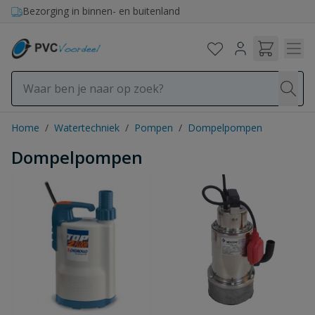
Ga naar de inhoud
Bezorging in binnen- en buitenland
Home
/
Watertechniek
/
Pompen
/
Dompelpompen
Dompelpompen