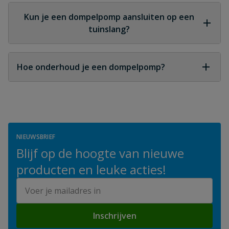
maximale onderdompeldiepte die in de
Kun je een dompelpomp aansluiten op een
specificaties staat.
tuinslang?
Ja, mits de druk en diameter geschikt zijn voor het
model.
Hoe onderhoud je een dompelpomp?
Door de inlaten schoon te houden, de vlotter te
controleren en de pomp vorstvrij op te slaan
tijdens de winter.
NIEUWSBRIEF
Blijf op de hoogte van nieuwe
producten en leuke acties!
E-mailadres
Inschrijven