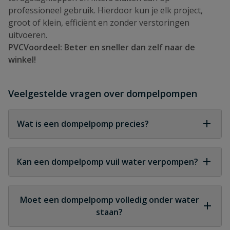
professioneel gebruik. Hierdoor kun je elk project,
groot of klein, efficiënt en zonder verstoringen
uitvoeren.
PVCVoordeel: Beter en sneller dan zelf naar de
winkel!
Veelgestelde vragen over dompelpompen
Wat is een dompelpomp precies?
Een dompelpomp is een pomp die volledig onder
water wordt geplaatst en water snel en efficiënt
Kan een dompelpomp vuil water verpompen?
afvoert naar een andere locatie.
Ja, maar dat hangt af van het type. Voor vuil water
zijn vuilwaterpompen geschikt; voor helder water
Moet een dompelpomp volledig onder water
zijn schoonwaterpompen beter.
staan?