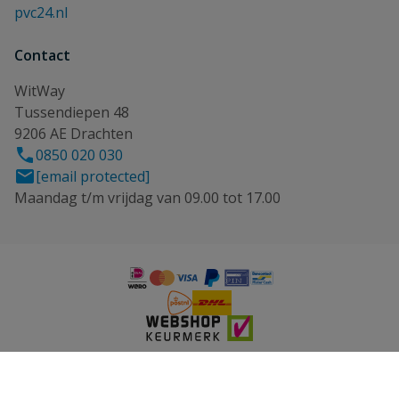
pvc24.nl
Contact
WitWay
Tussendiepen 48
9206 AE Drachten
0850 020 030
[email protected]
Maandag t/m vrijdag van 09.00 tot 17.00
© 2026 WitWay