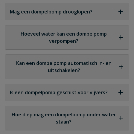
Ja, de motor heeft water nodig voor koeling. Een
pomp die te hoog staat, kan oververhit raken.
Mag een dompelpomp drooglopen?
Nee, drooglopen kan de motor beschadigen. Veel
pompen hebben een droogloopbeveiliging.
Hoeveel water kan een dompelpomp
verpompen?
Dit varieert per model, maar veel dompelpompen
kunnen honderden tot duizenden liters per uur
Kan een dompelpomp automatisch in- en
afvoeren.
uitschakelen?
Ja, veel modellen hebben een automatische
vlotterschakelaar.
Is een dompelpomp geschikt voor vijvers?
Ja, dompelpompen worden vaak gebruikt voor het
leegmaken van vijvers of voor onderhoud.
Hoe diep mag een dompelpomp onder water
staan?
Dit verschilt per model. Elke pomp heeft een