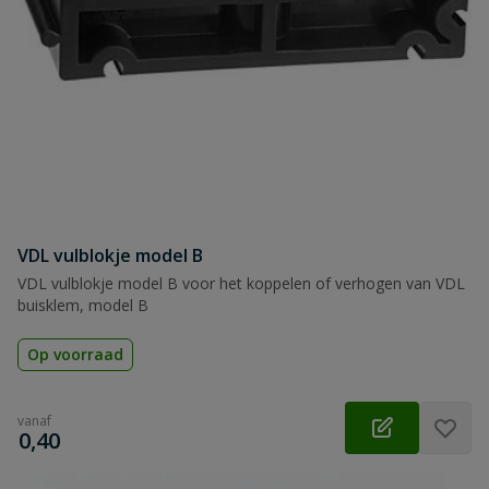
VDL vulblokje model B
VDL vulblokje model B voor het koppelen of verhogen van VDL
buisklem, model B
Op voorraad
vanaf
€
0,40