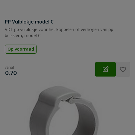
PP Vulblokje model C
VDL pp vulblokje voor het koppelen of verhogen van pp
buisklem, model C
Op voorraad
vanaf
€
0,70