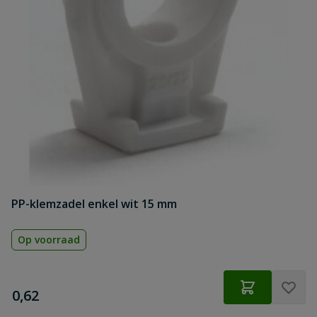
PP-klemzadel enkel wit 15 mm
Op voorraad
€
0,62