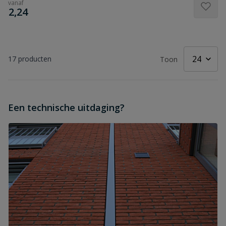
vanaf
€
2,24
17
producten
Toon
Een technische uitdaging?