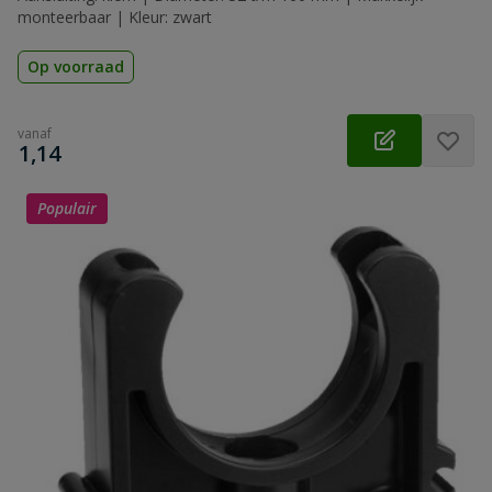
monteerbaar | Kleur: zwart
Op voorraad
vanaf
€
1,14
Populair