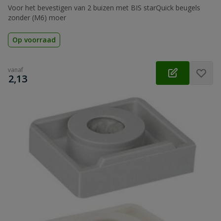
Voor het bevestigen van 2 buizen met BIS starQuick beugels
zonder (M6) moer
Op voorraad
vanaf
€
2,13