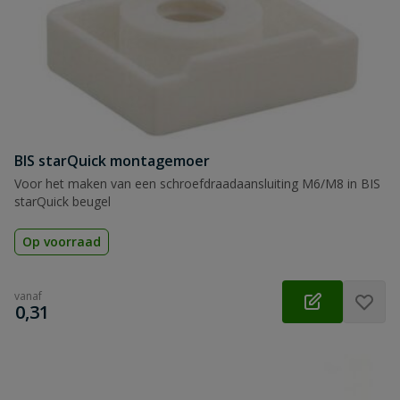
BIS starQuick montagemoer
Voor het maken van een schroefdraadaansluiting M6/M8 in BIS
starQuick beugel
Op voorraad
vanaf
€
0,31