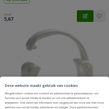
vanaf
€
5,67
Deze website maakt gebruik van cookies
We gebruiken cookies om content en advertenties te personaliseren, om
functies voor social media te bieden en om ons websiteverkeer te
analyseren. Ook delen we informatie over uw gebruik van onze site met onze
partners voor social media, adverteren en analyse. Deze partners kunnen