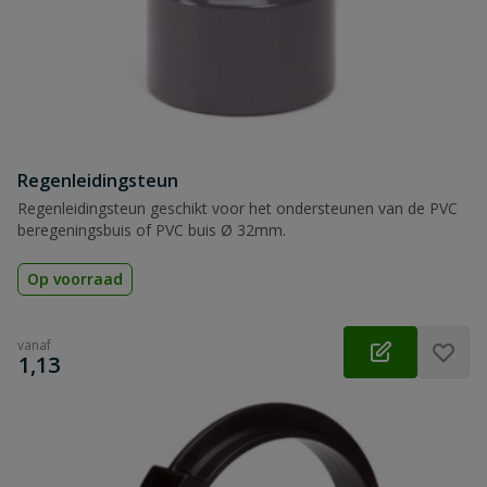
Regenleidingsteun
Regenleidingsteun geschikt voor het ondersteunen van de PVC
beregeningsbuis of PVC buis Ø 32mm.
Op voorraad
vanaf
€
1,13