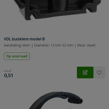
VDL buisklem model B
Aansluiting: klem | Diameter: 12 t/m 32 mm | Kleur: zwart
Op voorraad
vanaf
€
0,51