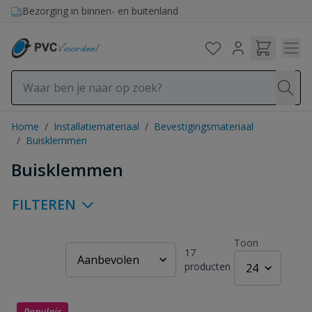
Ga naar de inhoud
Bezorging in binnen- en buitenland
Home
/
Installatiemateriaal
/
Bevestigingsmateriaal
/
Buisklemmen
Buisklemmen
FILTEREN
Toon
17
producten
Populair