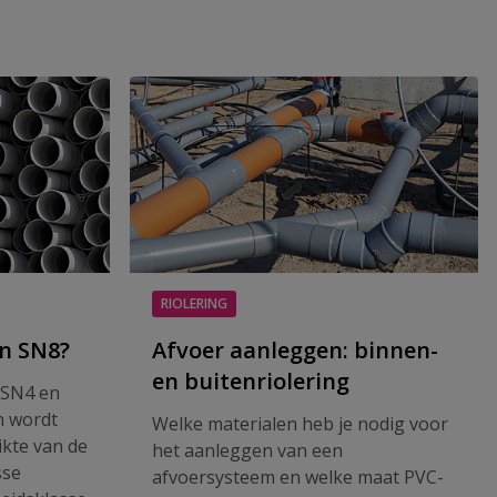
RIOLERING
n SN8?
Afvoer aanleggen: binnen-
en buitenriolering
n SN4 en
n wordt
Welke materialen heb je nodig voor
ikte van de
het aanleggen van een
sse
afvoersysteem en welke maat PVC-