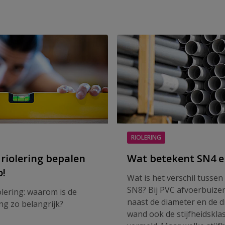
RIOLERING
 riolering bepalen
Wat betekent SN4 e
o!
Wat is het verschil tusse
SN8? Bij PVC afvoerbuize
olering: waarom is de
naast de diameter en de d
ing zo belangrijk?
wand ook de stijfheidskla