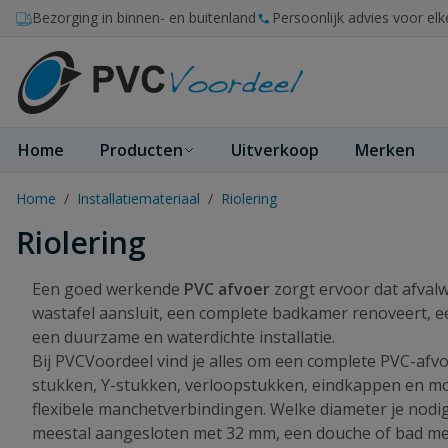
Ga naar de inhoud
Bezorging in binnen- en buitenland
Persoonlijk advies voor elk
Home
Producten
Uitverkoop
Merken
Home
/
Installatiemateriaal
/
Riolering
Riolering
Een goed werkende
PVC afvoer
zorgt ervoor dat afvalw
wastafel aansluit, een complete badkamer renoveert, ee
een duurzame en waterdichte installatie.
Bij PVCVoordeel vind je alles om een complete PVC-afvo
stukken, Y-stukken, verloopstukken, eindkappen en mo
flexibele manchetverbindingen. Welke diameter je nodi
meestal aangesloten met 32 mm, een douche of bad met 