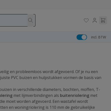
incl. BTW
veilig en probleemloos wordt afgevoerd. Of je nu een
e juiste PVC buizen en hulpstukken vormen de basis van
buizen in verschillende diameters, bochten, moffen, T-
olering
met lijmverbindingen als
buitenriolering
met
 die moet worden afgevoerd. Een wastafel wordt
ten en woningriolering is 110 mm de gebruikelijke