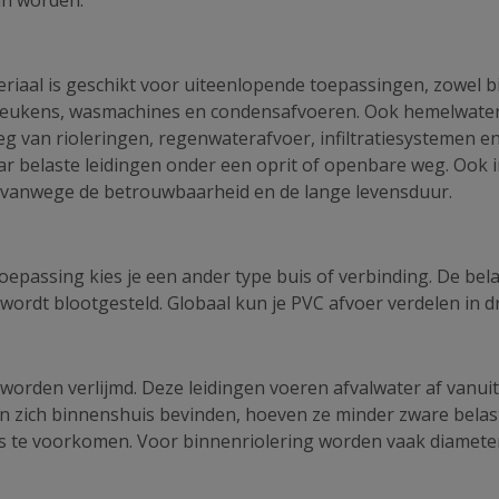
eriaal is geschikt voor uiteenlopende toepassingen, zowel b
n, keukens, wasmachines en condensafvoeren. Ook hemelwat
 van rioleringen, regenwaterafvoer, infiltratiesystemen en 
ar belaste leidingen onder een oprit of openbare weg. Ook in
 vanwege de betrouwbaarheid en de lange levensduur.
toepassing kies je een ander type buis of verbinding. De bela
wordt blootgesteld. Globaal kun je PVC afvoer verdelen in 
 worden verlijmd. Deze leidingen voeren afvalwater af vanu
en zich binnenshuis bevinden, hoeven ze minder zware belas
ges te voorkomen. Voor binnenriolering worden vaak diamete