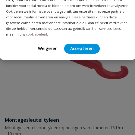
We gebruiken cookies om content en advertenties te personaliseren, om
functies voor social media te bieden en om ons websiteverkeer te analyseren.
Ook delen we informatie over uw gebruik van onze site met onze partners
voor social media, adverteren en analyse. Deze partners kunnen deze
gegevens combineren met andere informatie die u aan ze heeft verstrekt of
die ze hebben verzameld op basis van uw gebruik van hun services. Lees
meer in ons
cookiebeleid
.
Naam
Weigeren
Accepteren
Samenvatting
Beoordeling
Montagesleutel tyleen
Beoordeling versturen
Montagesleutel voor tyleenkoppelingen van diameter 16 t/m
110 mm