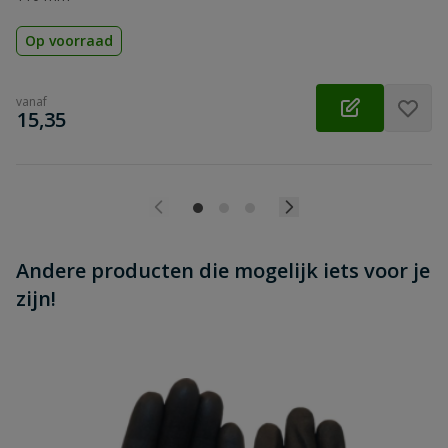
Op voorraad
vanaf
€
15,35
Andere producten die mogelijk iets voor je
zijn!