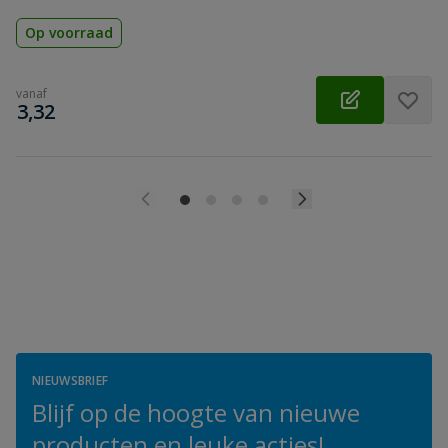
Op voorraad
vanaf
€
3,32
NIEUWSBRIEF
Blijf op de hoogte van nieuwe
producten en leuke acties!