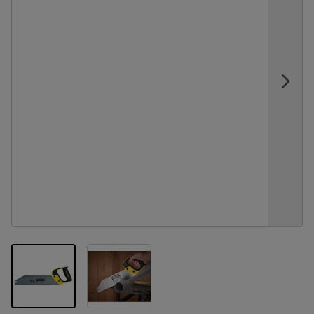
View larger image
View larger image