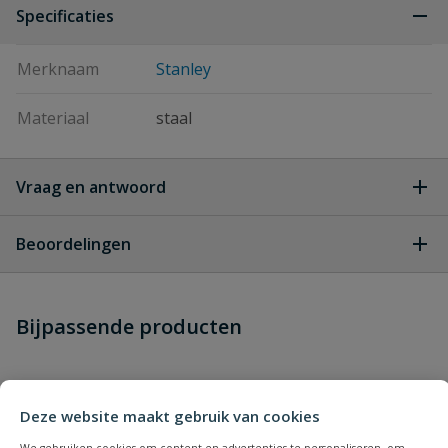
Specificaties
Merknaam
Stanley
Materiaal
staal
Vraag en antwoord
Geen vragen
Beoordelingen
Heb je zelf ook een vraag over
Stel jouw
Bijpassende producten
Schrijf zelf een beoordeling
vraag
dit product?
Je beoordeelt:
Stanley FatMax PVC handzaag
300mm
Deze website maakt gebruik van cookies
Uw waardering: