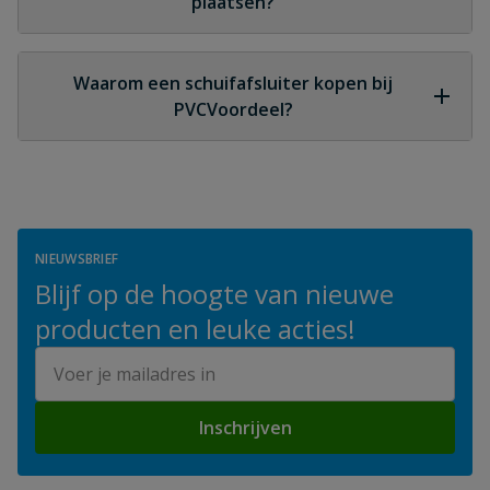
plaatsen?
Ja, schuifafsluiters voor buitenriolering zijn
ontworpen voor ondergrondse plaatsing en
Waarom een schuifafsluiter kopen bij
bestand tegen grondbelasting en vocht.
PVCVoordeel?
Bij PVCVoordeel vind je schuifafsluiters die
geschikt zijn voor buitenriolering, goed aansluiten
op PVC rioolsystemen en ontworpen zijn voor een
lange en betrouwbare werking.
NIEUWSBRIEF
Blijf op de hoogte van nieuwe
producten en leuke acties!
E-mailadres
Inschrijven