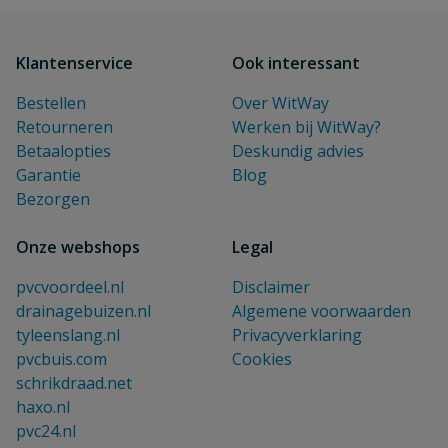
Klantenservice
Ook interessant
Bestellen
Over WitWay
Retourneren
Werken bij WitWay?
Betaalopties
Deskundig advies
Garantie
Blog
Bezorgen
Onze webshops
Legal
pvcvoordeel.nl
Disclaimer
drainagebuizen.nl
Algemene voorwaarden
tyleenslang.nl
Privacyverklaring
pvcbuis.com
Cookies
schrikdraad.net
haxo.nl
pvc24.nl