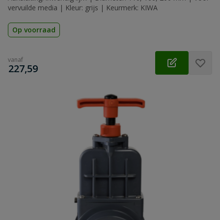
vervuilde media | Kleur: grijs | Keurmerk: KIWA
Op voorraad
vanaf
€
227,59