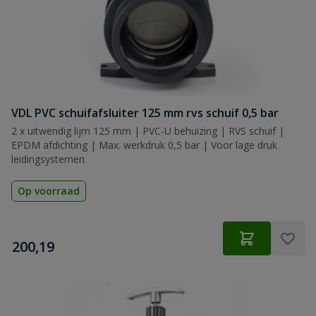
VDL PVC schuifafsluiter 125 mm rvs schuif 0,5 bar
2 x uitwendig lijm 125 mm | PVC-U behuizing | RVS schuif |
EPDM afdichting | Max. werkdruk 0,5 bar | Voor lage druk
leidingsystemen
Op voorraad
€
200,19