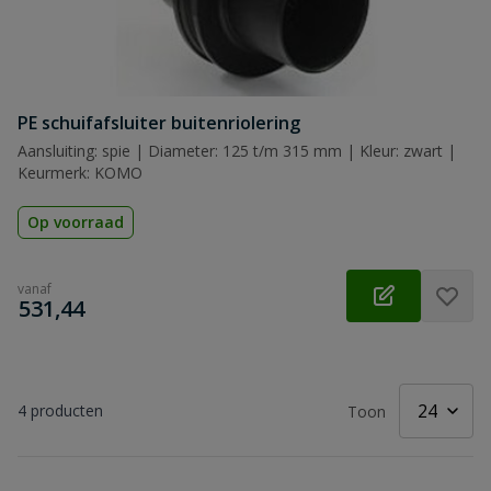
PE schuifafsluiter buitenriolering
Aansluiting: spie | Diameter: 125 t/m 315 mm | Kleur: zwart |
Keurmerk: KOMO
Op voorraad
vanaf
€
531,44
4
producten
Toon