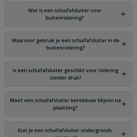
Wat is een schuifafsluiter voor
buitenriolering?
Een schuifafsluiter voor buitenriolering is een
afsluiter die wordt geplaatst in een ondergronds
Waarvoor gebruik je een schuifafsluiter in de
rioolsysteem om de afvoer van afvalwater of
buitenriolering?
regenwater volledig te openen of af te sluiten.
Je gebruikt een schuifafsluiter om delen van het
riool tijdelijk af te sluiten bij onderhoud,
Is een schuifafsluiter geschikt voor riolering
aanpassing van leidingen of om terugstroming
zonder druk?
van water te voorkomen.
Ja, schuifafsluiters voor buitenriolering zijn
speciaal bedoeld voor zwaartekrachtriolering en
Moet een schuifafsluiter bereikbaar blijven na
niet voor drukleidingen.
plaatsing?
Ja, het is belangrijk dat een schuifafsluiter
bereikbaar blijft via een inspectieput of schacht
Kun je een schuifafsluiter ondergronds
zodat je deze kunt bedienen wanneer dat nodig is.