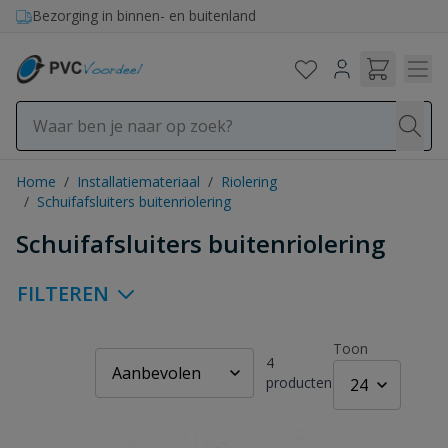
Ga naar de inhoud
Bezorging in binnen- en buitenland
Home
/
Installatiemateriaal
/
Riolering
/
Schuifafsluiters buitenriolering
Schuifafsluiters buitenriolering
FILTEREN
Toon
4
producten