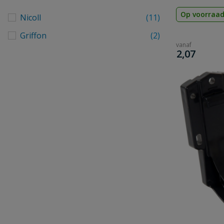
Op voorraa
Nicoll
(11)
Griffon
(2)
vanaf
€
2,07