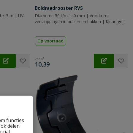
Boldraadrooster RVS
e: 3 m | UV-
Diameter: 50 t/m 140 mm | Voorkomt
verstoppingen in buizen en bakken | Kleur: grijs
Op voorraad
vanaf
€
10,39
om functies
Ook delen
ocial