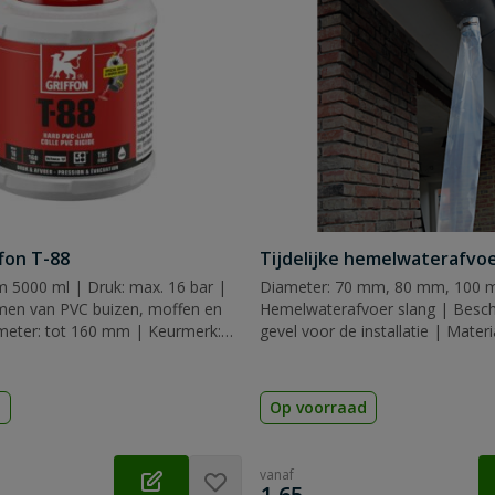
ffon T-88
Tijdelijke hemelwaterafvo
m 5000 ml | Druk: max. 16 bar |
Diameter: 70 mm, 80 mm, 100 
jmen van PVC buizen, moffen en
Hemelwaterafvoer slang | Besche
ameter: tot 160 mm | Keurmerk:
gevel voor de installatie | Mater
& ACS
d
Op voorraad
vanaf
€
1,65