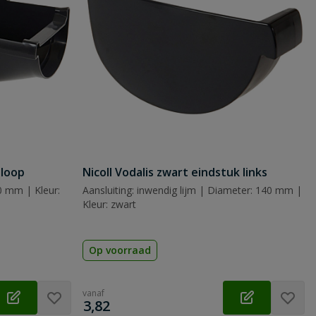
tloop
Nicoll Vodalis zwart eindstuk links
0 mm | Kleur:
Aansluiting: inwendig lijm | Diameter: 140 mm |
Kleur: zwart
Op voorraad
vanaf
€
3,82