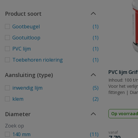
Product soort
Gootbeugel
(1)
Gootuitloop
(1)
PVC lijm
(1)
Toebehoren riolering
(1)
PVC lijm Gri
Aansluiting (type)
Inhoud: 100 t/
Voor het verli
inwendig lijm
(5)
fittingen | Di
KIWA, KOMO 
klem
(2)
Diameter
Op voorraa
vanaf
140 mm
(11)
€
7,79