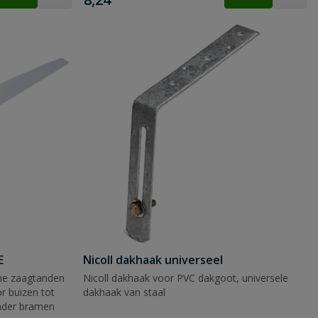
E
Nicoll dakhaak universeel
jne zaagtanden
Nicoll dakhaak voor PVC dakgoot, universele
r buizen tot
dakhaak van staal
nder bramen