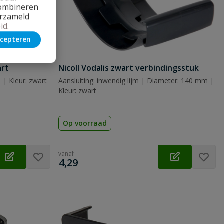
combineren
erzameld
id
.
cepteren
art
Nicoll Vodalis zwart verbindingsstuk
| Kleur: zwart
Aansluiting: inwendig lijm | Diameter: 140 mm |
Kleur: zwart
Op voorraad
vanaf
€
4,29