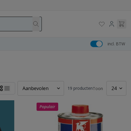
incl. BTW
19
producten
Toon
Populair