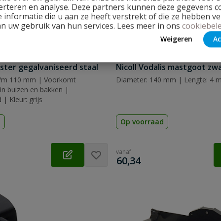
erteren en analyse. Deze partners kunnen deze gegevens 
 informatie die u aan ze heeft verstrekt of die ze hebben v
an uw gebruik van hun services. Lees meer in ons
cookiebele
Weigeren
Ac
ster gegalvaniseerd staal
Nicoll Vodalis mastgoot zw
t/m 110 mm | Voorkomt
Diameter: 140 mm | Lengte: 4 m 
in buizen en bakken |
| Kleur: grijs
d
Op voorraad
vanaf
€
60,34