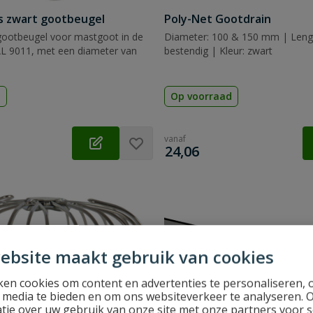
is zwart gootbeugel
Poly-Net Gootdrain
 gootbeugel voor mastgoot in de
Diameter: 100 & 150 mm | Lengt
AL 9011, met een diameter van
bestendig | Kleur: zwart
d
Op voorraad
vanaf
€
24,06
ebsite maakt gebruik van cookies
en cookies om content en advertenties te personaliseren, 
l media te bieden en om ons websiteverkeer te analyseren. 
tie over uw gebruik van onze site met onze partners voor s