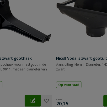
is zwart goothaak
Nicoll Vodalis zwart gootui
 goothaak voor mastgoot in de
Aansluiting: klem | Diameter: 14
AL 9011, met een diameter van
zwart
d
Op voorraad
vanaf
€
20,16