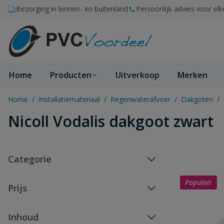
Ga naar de inhoud
Bezorging in binnen- en buitenland
Persoonlijk advies voor elk
Home
Producten
Uitverkoop
Merken
Home
/
Installatiemateriaal
/
Regenwaterafvoer
/
Dakgoten
/
Nicoll Vodalis dakgoot zwart
Categorie
Populair
Prijs
Inhoud