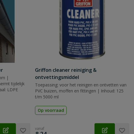
er
Griffon cleaner reiniging &
ontvettingsmiddel
mm |
rmt tijdelijk
Toepassing: voor het reinigen en ontvetten van
iaal: LDPE
PVC buizen, moffen en fittingen | Inhoud: 125
t/m 5000 ml
Op voorraad
vanaf
€
8,24