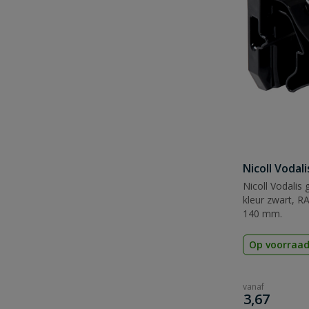
Nicoll Vodal
Nicoll Vodalis
kleur zwart, R
140 mm.
Op voorraa
vanaf
€
3,67