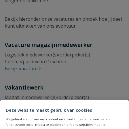
langer en solliciteer!
Bekijk hieronder onze vacatures en ontdek hoe jij deel
kunt uitmaken van ons avontuur.
Vacature magazijnmedewerker
Logistiek medewerker(s)/orderpicker(s)
fulltime/partime in Drachten.
Bekijk vacature >
Vakantiewerk
Magazijnmedewerker(s)/orderpicker(s)
fulltime/partime in Drachten.
Deze website maakt gebruik van cookies
Bekijk vacature >
We gebruiken cookies om content en advertenties te personaliseren, om
functies voor social media te bieden en om ons websiteverkeer te