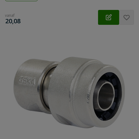
vanaf
€
20,08