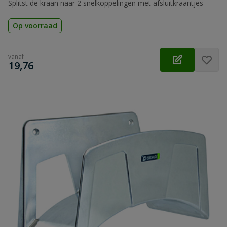
Splitst de kraan naar 2 snelkoppelingen met afsluitkraantjes
Op voorraad
vanaf
€
19,76