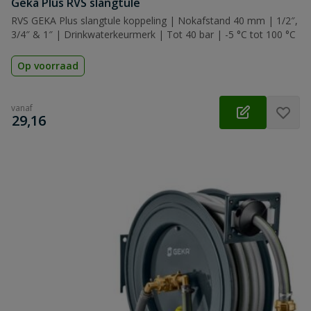
Geka Plus RVS slangtule
RVS GEKA Plus slangtule koppeling | Nokafstand 40 mm | 1/2″,
3/4″ & 1″ | Drinkwaterkeurmerk | Tot 40 bar | -5 °C tot 100 °C
Op voorraad
vanaf
€
29,16