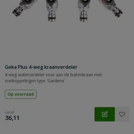
Geka Plus 4-weg kraanverdeler
4-weg waterverdeler voor aan de buitenkraan met
snelkoppelingen type 'Gardena'
Op voorraad
vanaf
€
36,11