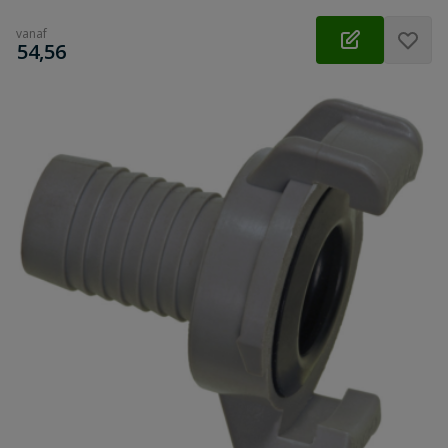
vanaf
€
54,56