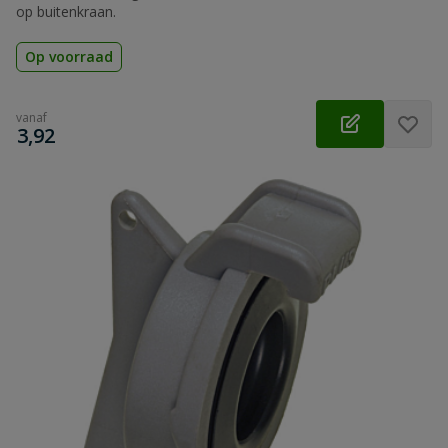
op buitenkraan.
Op voorraad
vanaf
€
3,92