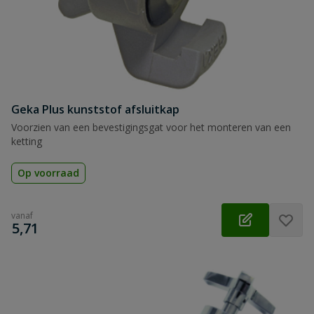
Geka Plus kunststof afsluitkap
Voorzien van een bevestigingsgat voor het monteren van een
ketting
Op voorraad
vanaf
€
5,71