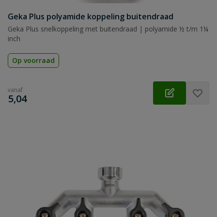
Geka Plus polyamide koppeling buitendraad
Geka Plus snelkoppeling met buitendraad | polyamide ½ t/m 1¼
inch
Op voorraad
vanaf
€
5,04