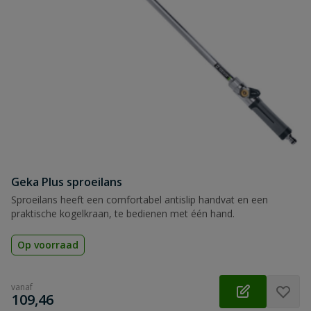
Geka Plus sproeilans
Sproeilans heeft een comfortabel antislip handvat en een
praktische kogelkraan, te bedienen met één hand.
Op voorraad
vanaf
€
109,46