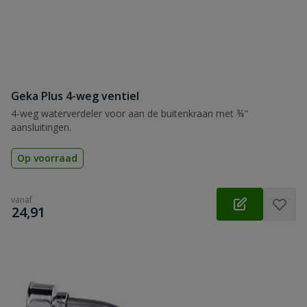
Geka Plus 4-weg ventiel
4-weg waterverdeler voor aan de buitenkraan met ¾"
aansluitingen.
Op voorraad
vanaf
€
24,91