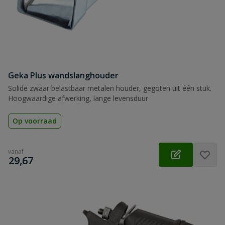
Geka Plus wandslanghouder
Solide zwaar belastbaar metalen houder, gegoten uit één stuk.
Hoogwaardige afwerking, lange levensduur
Op voorraad
vanaf
€
29,67