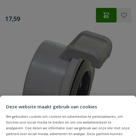
€
17,59
Deze website maakt gebruik van cookies
We gebruiken cookies om content en advertenties te personaliseren, om
functies voor social media te bieden en om ons websiteverkeer te
analyseren. Ook delen we informatie over uw gebruik van onze site met onze
partners voor social media, adverteren en analyse. Deze partners kunnen