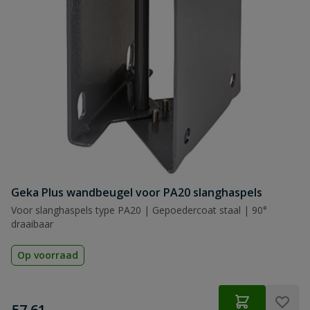
Geka Plus wandbeugel voor PA20 slanghaspels
Voor slanghaspels type PA20 | Gepoedercoat staal | 90°
draaibaar
Op voorraad
€
57,61