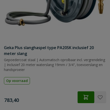
Geka Plus slanghaspel type PA20SK inclusief 20
meter slang
Gepoedercoat staal | Automatisch oprolbaar incl. vergrendeling
| Inclusief 20 meter waterslang 19mm / 3/4", toevoerslang en
handsproeier
Op voorraad
€
783,40