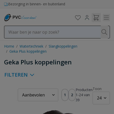
Ga naar de inhoud
Bezorging in binnen- en buitenland
Home
/
Watertechniek
/
Slangkoppelingen
/
Geka Plus koppelingen
Geka Plus koppelingen
FILTEREN
Toon
Producten
1
2
1
-
24
van
39