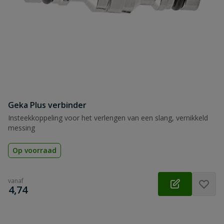
Geka Plus verbinder
Insteekkoppeling voor het verlengen van een slang, vernikkeld
messing
Op voorraad
vanaf
€
4,74