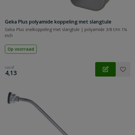
Geka Plus polyamide koppeling met slangtule
Geka Plus snelkoppeling met slangtule | polyamide 3/8 t/m 1¼
inch
Op voorraad
vanaf
€
4,13