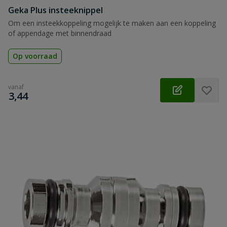
Geka Plus insteeknippel
Om een insteekkoppeling mogelijk te maken aan een koppeling
of appendage met binnendraad
Op voorraad
vanaf
€
3,44