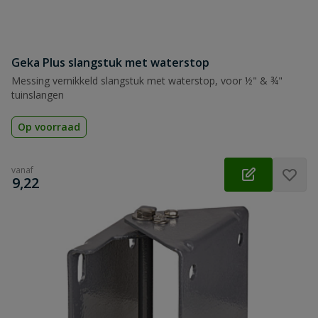
Geka Plus slangstuk met waterstop
Messing vernikkeld slangstuk met waterstop, voor ½" & ¾"
tuinslangen
Op voorraad
vanaf
€
9,22