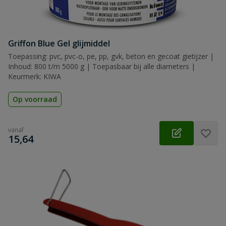
Griffon Blue Gel glijmiddel
Toepassing: pvc, pvc-o, pe, pp, gvk, beton en gecoat gietijzer |
Inhoud: 800 t/m 5000 g | Toepasbaar bij alle diameters |
Keurmerk: KIWA
Op voorraad
vanaf
€
15,64