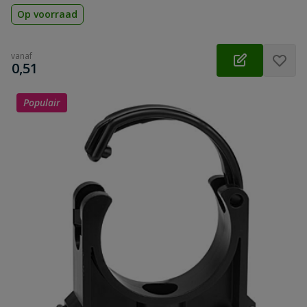
Op voorraad
vanaf
€
0,51
Populair