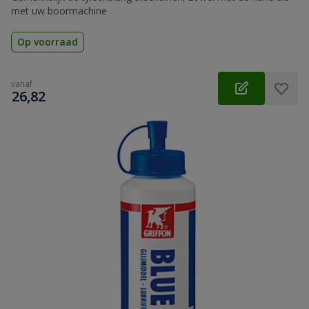
met uw boormachine
Op voorraad
vanaf
€
26,82