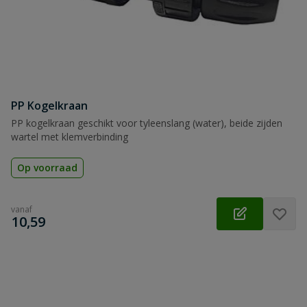
PP Kogelkraan
PP kogelkraan geschikt voor tyleenslang (water), beide zijden
wartel met klemverbinding
Op voorraad
vanaf
€
10,59