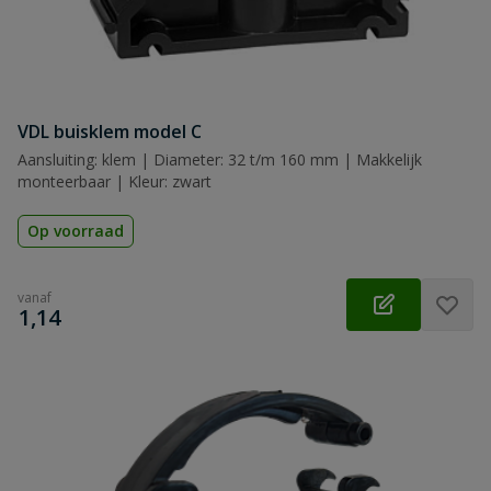
VDL buisklem model C
Aansluiting: klem | Diameter: 32 t/m 160 mm | Makkelijk
monteerbaar | Kleur: zwart
Op voorraad
vanaf
€
1,14