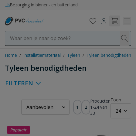
Ga naar de inhoud
Bezorging in binnen- en buitenland
Home
/
Installatiemateriaal
/
Tyleen
/
Tyleen benodigdheden
Tyleen benodigdheden
FILTEREN
Toon
Producten
1
2
1
-
24
van
33
Populair