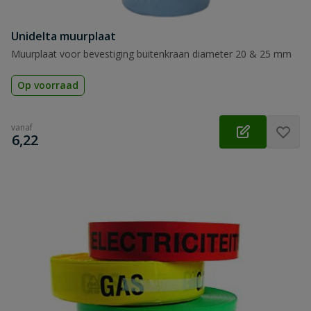
Unidelta muurplaat
Muurplaat voor bevestiging buitenkraan diameter 20 & 25 mm
Op voorraad
vanaf
€
6,22