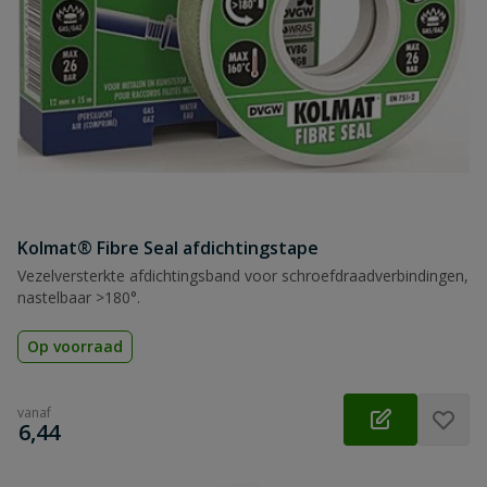
Kolmat® Fibre Seal afdichtingstape
Vezelversterkte afdichtingsband voor schroefdraadverbindingen,
nastelbaar >180°.
Op voorraad
vanaf
€
6,44