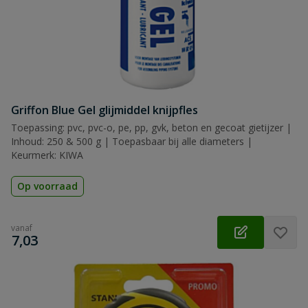
Griffon Blue Gel glijmiddel knijpfles
Toepassing: pvc, pvc-o, pe, pp, gvk, beton en gecoat gietijzer |
Inhoud: 250 & 500 g | Toepasbaar bij alle diameters |
Keurmerk: KIWA
Op voorraad
vanaf
€
7,03