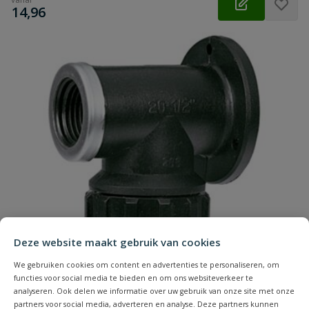
€
14,96
Deze website maakt gebruik van cookies
We gebruiken cookies om content en advertenties te personaliseren, om
functies voor social media te bieden en om ons websiteverkeer te
analyseren. Ook delen we informatie over uw gebruik van onze site met onze
partners voor social media, adverteren en analyse. Deze partners kunnen