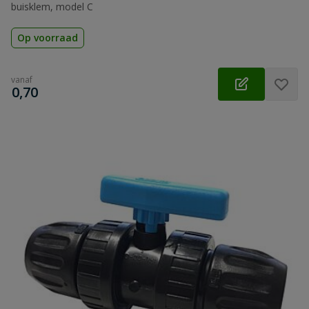
buisklem, model C
Op voorraad
vanaf
€
0,70