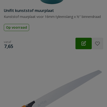
Unifit kunststof muurplaat
Kunststof muurplaat voor 16mm tyleenslang x ½" binnendraad
Op voorraad
vanaf
€
7,65