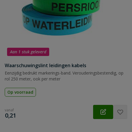
Aan 1 stuk geleverd
Waarschuwingslint leidingen kabels
Eenzijdig bedrukt markerings-band. Verouderingsbestendig, op
rol 250 meter, ook per meter
Op voorraad
vanaf
€
0,21