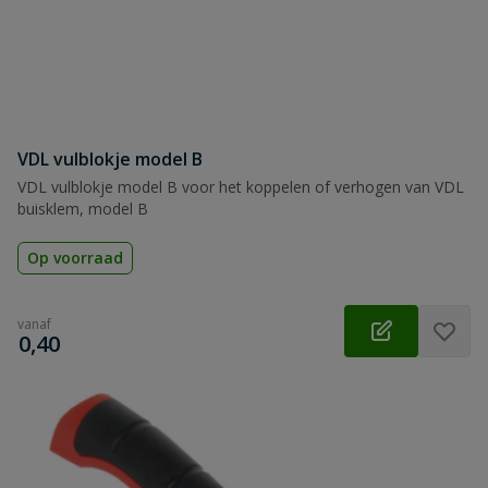
VDL vulblokje model B
VDL vulblokje model B voor het koppelen of verhogen van VDL
buisklem, model B
Op voorraad
vanaf
€
0,40