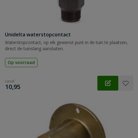
Unidelta waterstopcontact
Waterstopcontact, op elk gewenst punt in de tuin te plaatsen,
direct de tuinslang aansluiten.
Op voorraad
vanaf
€
10,95