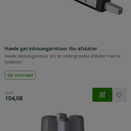
Hawle gas inbouwgarnituur tbv afsluiter
Hawle inbouwgarnituur om de ondergrondse afsluiter mee te
bedienen
Op voorraad
vanaf
€
104,08