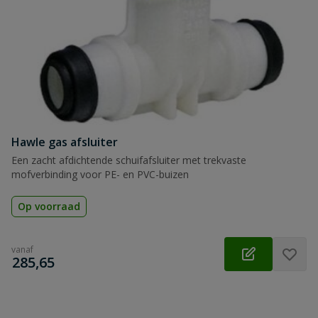
Hawle gas afsluiter
Een zacht afdichtende schuifafsluiter met trekvaste
mofverbinding voor PE- en PVC-buizen
Op voorraad
vanaf
€
285,65