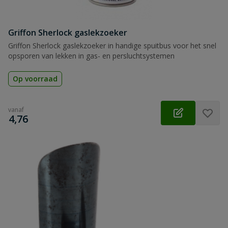
Griffon Sherlock gaslekzoeker
Griffon Sherlock gaslekzoeker in handige spuitbus voor het snel
opsporen van lekken in gas- en persluchtsystemen
Op voorraad
vanaf
€
4,76