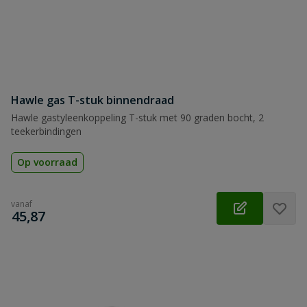
Hawle gas T-stuk binnendraad
Hawle gastyleenkoppeling T-stuk met 90 graden bocht, 2
teekerbindingen
Op voorraad
vanaf
€
45,87