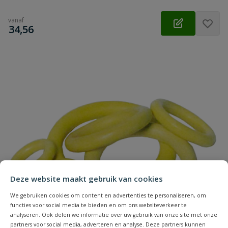
vanaf
€
34,56
Deze website maakt gebruik van cookies
We gebruiken cookies om content en advertenties te personaliseren, om
functies voor social media te bieden en om ons websiteverkeer te
analyseren. Ook delen we informatie over uw gebruik van onze site met onze
partners voor social media, adverteren en analyse. Deze partners kunnen