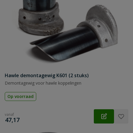
Hawle demontagewig K601 (2 stuks)
Demontagewig voor hawle koppelingen
Op voorraad
vanaf
€
47,17