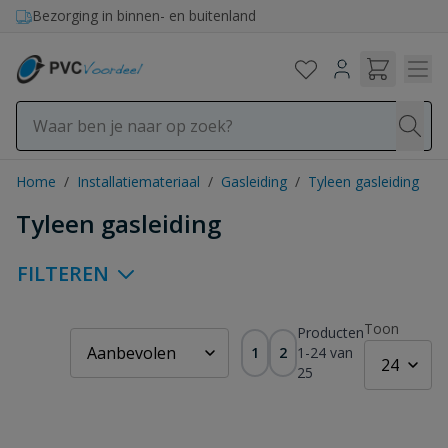
Ga naar de inhoud
Bezorging in binnen- en buitenland
Home
/
Installatiemateriaal
/
Gasleiding
/
Tyleen gasleiding
Tyleen gasleiding
FILTEREN
Toon
Producten
1
2
1
-
24
van
25