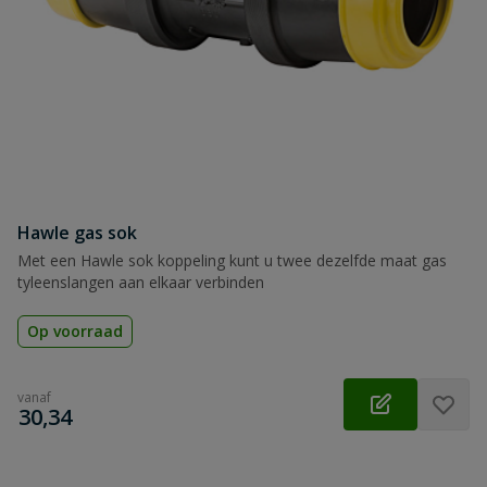
Hawle gas sok
Met een Hawle sok koppeling kunt u twee dezelfde maat gas
tyleenslangen aan elkaar verbinden
Op voorraad
vanaf
€
30,34