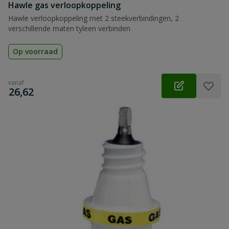
Hawle gas verloopkoppeling
Hawle verloopkoppeling met 2 steekverbindingen, 2
verschillende maten tyleen verbinden
Op voorraad
vanaf
€
26,62