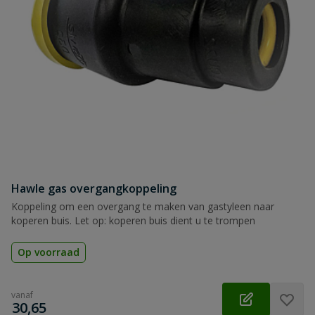
Hawle gas overgangkoppeling
Koppeling om een overgang te maken van gastyleen naar
koperen buis. Let op: koperen buis dient u te trompen
Op voorraad
vanaf
€
30,65