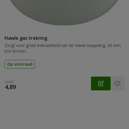
Hawle gas trekring
Zorgt voor grote trekvastheid van de Hawle koppeling, 20 mm
t/m 63 mm.
Op voorraad
vanaf
€
4,89