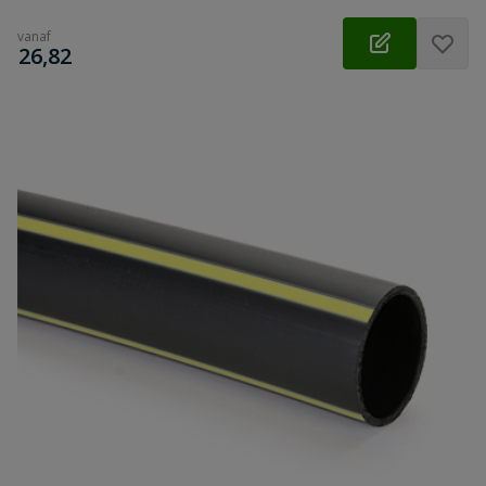
vanaf
€
26,82