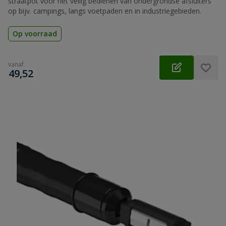
straatpot voor het veilig bedienen van ondergrondse afsluiters
op bijv. campings, langs voetpaden en in industriegebieden.
Op voorraad
vanaf
€
49,52