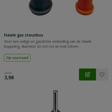
Hawle gas steunbus
Voor een veilige en gasdichte verbinding van de Hawle
koppeling, diameter 20 mm tot en met 63mm.
Op voorraad
vanaf
€
3,98