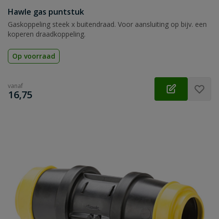
Hawle gas puntstuk
Gaskoppeling steek x buitendraad. Voor aansluiting op bijv. een
koperen draadkoppeling.
Op voorraad
vanaf
€
16,75