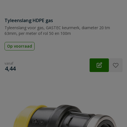
Tyleenslang HDPE gas
Tyleenslang voor gas, GASTEC keurmerk, diameter 20 tm
63mm, per meter of rol 50 en 100m
Op voorraad
vanaf
€
4,44