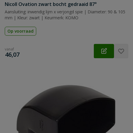
Nicoll Ovation zwart bocht gedraaid 87°
Aansluiting: inwendig lijm x verjongd spie | Diameter: 90 & 105
mm | Kleur: zwart | Keurmerk: KOMO
Op voorraad
vanaf
€
46,07