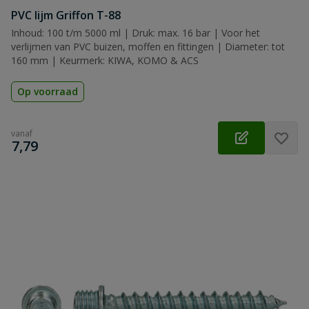
PVC lijm Griffon T-88
Inhoud: 100 t/m 5000 ml | Druk: max. 16 bar | Voor het
verlijmen van PVC buizen, moffen en fittingen | Diameter: tot
160 mm | Keurmerk: KIWA, KOMO & ACS
Op voorraad
vanaf
€
7,79