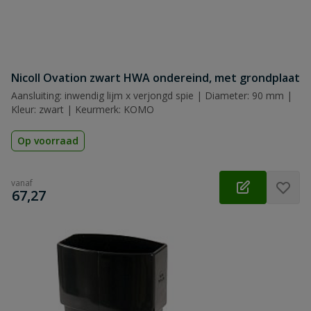
Nicoll Ovation zwart HWA ondereind, met grondplaat
Aansluiting: inwendig lijm x verjongd spie | Diameter: 90 mm |
Kleur: zwart | Keurmerk: KOMO
Op voorraad
vanaf
€
67,27