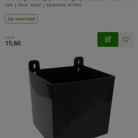
mm | Kleur: zwart | Keurmerk: KOMO
Op voorraad
vanaf
€
15,60