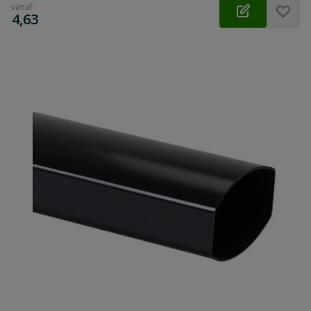
vanaf
€
4,63