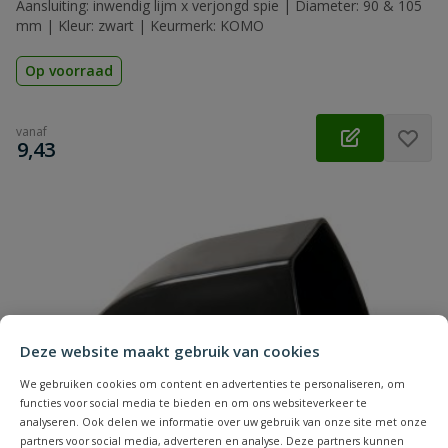
Aansluiting: inwendig lijm x verjongd spie | Diameter: 90 & 105
mm | Kleur: zwart | Keurmerk: KOMO
Op voorraad
vanaf
€
9,43
Deze website maakt gebruik van cookies
We gebruiken cookies om content en advertenties te personaliseren, om
functies voor social media te bieden en om ons websiteverkeer te
analyseren. Ook delen we informatie over uw gebruik van onze site met onze
partners voor social media, adverteren en analyse. Deze partners kunnen