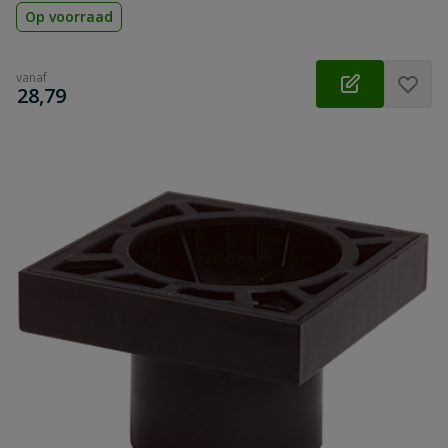
Op voorraad
vanaf
€
28,79