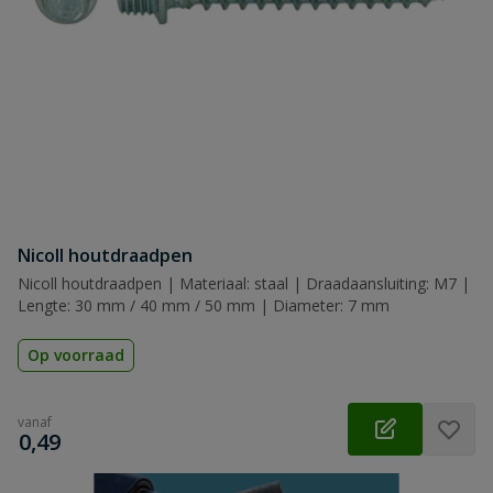
Nicoll houtdraadpen
Nicoll houtdraadpen | Materiaal: staal | Draadaansluiting: M7 |
Lengte: 30 mm / 40 mm / 50 mm | Diameter: 7 mm
Op voorraad
vanaf
€
0,49