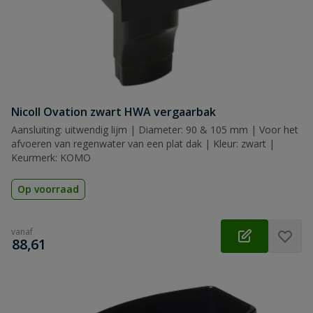
Nicoll Ovation zwart HWA vergaarbak
Aansluiting: uitwendig lijm | Diameter: 90 & 105 mm | Voor het
afvoeren van regenwater van een plat dak | Kleur: zwart |
Keurmerk: KOMO
Op voorraad
vanaf
€
88,61