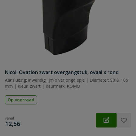
Nicoll Ovation zwart overgangstuk, ovaal x rond
Aansluiting: inwendig lijm x verjongd spie | Diameter: 90 & 105
mm | Kleur: zwart | Keurmerk: KOMO
Op voorraad
vanaf
€
12,56