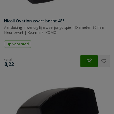
Nicoll Ovation zwart bocht 45°
Aansluiting: inwendig lijm x verjongd spie | Diameter: 90 mm |
Kleur: zwart | Keurmerk: KOMO
Op voorraad
vanaf
€
8,22