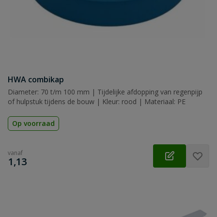
HWA combikap
Diameter: 70 t/m 100 mm | Tijdelijke afdopping van regenpijp
of hulpstuk tijdens de bouw | Kleur: rood | Materiaal: PE
Op voorraad
vanaf
€
1,13