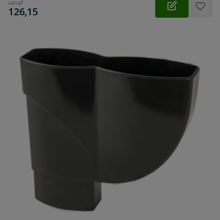
vanaf
€
126,15