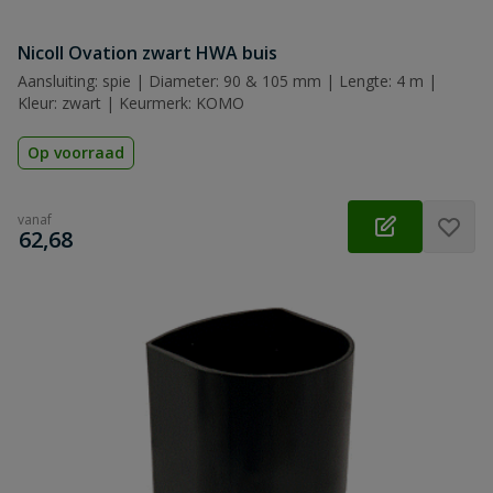
Nicoll Ovation zwart HWA buis
Aansluiting: spie | Diameter: 90 & 105 mm | Lengte: 4 m |
Kleur: zwart | Keurmerk: KOMO
Op voorraad
vanaf
€
62,68