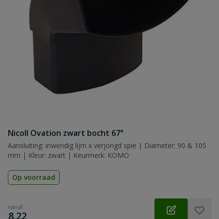
Nicoll Ovation zwart bocht 67°
Aansluiting: inwendig lijm x verjongd spie | Diameter: 90 & 105
mm | Kleur: zwart | Keurmerk: KOMO
Op voorraad
vanaf
€
8,22