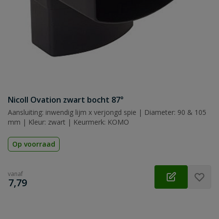
Nicoll Ovation zwart bocht 87°
Aansluiting: inwendig lijm x verjongd spie | Diameter: 90 & 105
mm | Kleur: zwart | Keurmerk: KOMO
Op voorraad
vanaf
€
7,79