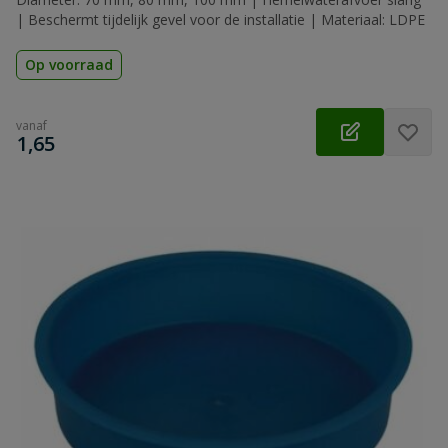
| Beschermt tijdelijk gevel voor de installatie | Materiaal: LDPE
Op voorraad
vanaf
€
1,65