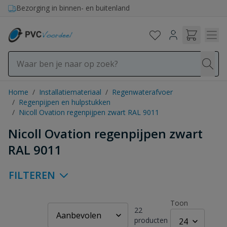
Ga naar de inhoud
Bezorging in binnen- en buitenland
Home
/
Installatiemateriaal
/
Regenwaterafvoer
/
Regenpijpen en hulpstukken
/
Nicoll Ovation regenpijpen zwart RAL 9011
Nicoll Ovation regenpijpen zwart
RAL 9011
FILTEREN
Toon
22
producten