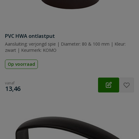
PVC HWA ontlastput
Aansluiting: verjongd spie | Diameter: 80 & 100 mm | Kleur:
zwart | Keurmerk: KOMO
Op voorraad
vanaf
€
13,46