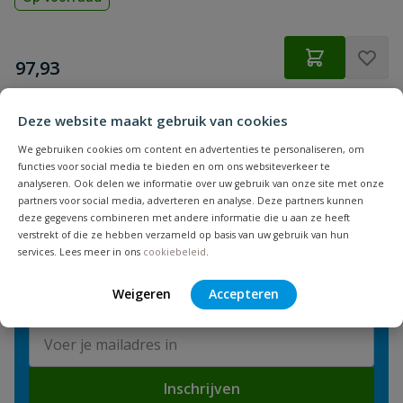
€
97,93
Deze website maakt gebruik van cookies
1
We gebruiken cookies om content en advertenties te personaliseren, om
product
Toon
functies voor social media te bieden en om ons websiteverkeer te
analyseren. Ook delen we informatie over uw gebruik van onze site met onze
partners voor social media, adverteren en analyse. Deze partners kunnen
deze gegevens combineren met andere informatie die u aan ze heeft
verstrekt of die ze hebben verzameld op basis van uw gebruik van hun
NIEUWSBRIEF
services. Lees meer in ons
cookiebeleid
.
Blijf op de hoogte van nieuwe
Weigeren
Accepteren
producten en leuke acties!
E-mailadres
Inschrijven