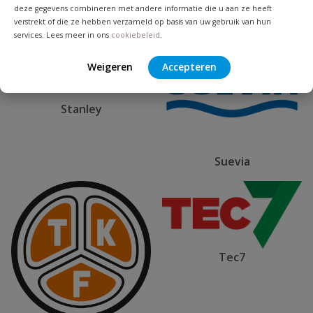
deze gegevens combineren met andere informatie die u aan ze heeft
verstrekt of die ze hebben verzameld op basis van uw gebruik van hun
services. Lees meer in ons
cookiebeleid
.
Weigeren
Accepteren
Stanley
Suevia
Tec7