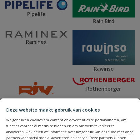
Pipelife
Rain Bird
Raminex
Rawinso
Rothenberger
RIV
Deze website maakt gebruik van cookies
We gebruiken cookies om content en advertenties te personaliseren, om
functies voor social media te bieden en om ons websiteverkeer te
analyseren. Ook delen we informatie over uw gebruik van onze site met onze
Spax
S-lon
partners voor social media, adverteren en analyse. Deze partners kunnen