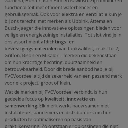
Gardena, Hunter, Rain Bird en Rawinso. Zij combineren
functionaliteit met efficiënt waterbeheer en
gebruiksgemak. Ook voor
elektra en ventilatie
kun je
bij ons terecht, met merken als Ubbink, Attema en
Busch-Jaeger die innovatieve oplossingen bieden voor
veilige en energiezuinige installaties. Tot slot vind je in
ons assortiment
afdichtings- en
bevestigingsmaterialen
van topkwaliteit, zoals Tec7,
Griffon, Bison en Mikalor – merken die bekendstaan
om hun krachtige hechting, duurzaamheid en
betrouwbaarheid. Door dit brede aanbod heb je bij
PVCVoordeel altijd de zekerheid van een passend merk
voor elk project, groot of klein.
Wat de merken bij PVCVoordeel verbindt, is hun
gedeelde focus op
kwaliteit, innovatie en
samenwerking
. Elk merk werkt nauw samen met
installateurs, aannemers en distributeurs om hun
producten te optimaliseren op basis van
praktijkervaring. Zo ontstaan er oplossingen die niet