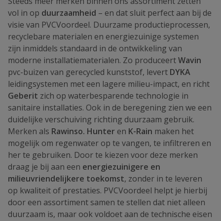
Steeds meer merken binnen ons assortiment zetten
vol in op
duurzaamheid
– en dat sluit perfect aan bij de
visie van PVCVoordeel. Duurzame productieprocessen,
recyclebare materialen en energiezuinige systemen
zijn inmiddels standaard in de ontwikkeling van
moderne installatiematerialen. Zo produceert
Wavin
pvc-buizen van gerecycled kunststof, levert
DYKA
leidingsystemen met een lagere milieu-impact, en richt
Geberit
zich op waterbesparende technologie in
sanitaire installaties. Ook in de beregening zien we een
duidelijke verschuiving richting duurzaam gebruik.
Merken als
Rawinso. Hunter
en
K-Rain
maken het
mogelijk om regenwater op te vangen, te infiltreren en
her te gebruiken. Door te kiezen voor deze merken
draag je bij aan een
energiezuinigere en
milieuvriendelijkere toekomst
, zonder in te leveren
op kwaliteit of prestaties. PVCVoordeel helpt je hierbij
door een assortiment samen te stellen dat niet alleen
duurzaam is, maar ook voldoet aan de technische eisen