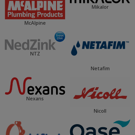
Mikalor
McAlpine
NTZ
Netafim
Nexans
Nicoll