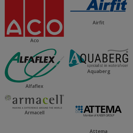
Airfit
Aco
Aquaberg
Alfaflex
Armacell
Attema