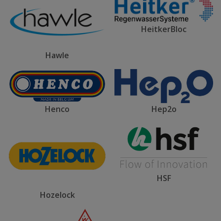
HeitkerBloc
Hawle
Henco
Hep2o
HSF
Hozelock