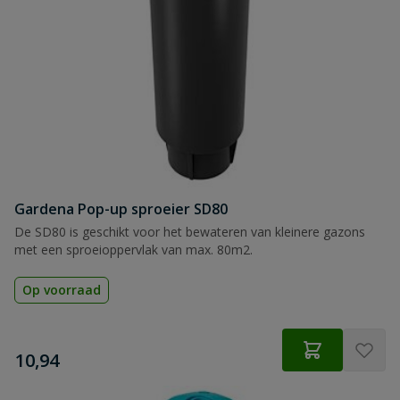
Gardena Pop-up sproeier SD80
De SD80 is geschikt voor het bewateren van kleinere gazons
met een sproeioppervlak van max. 80m2.
Op voorraad
€
10,94