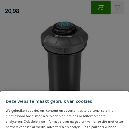
€
20,98
Deze website maakt gebruik van cookies
We gebruiken cookies om content en advertenties te personaliseren, om
functies voor social media te bieden en om ons websiteverkeer te
analyseren. Ook delen we informatie over uw gebruik van onze site met onze
partners voor social media, adverteren en analyse. Deze partners kunnen