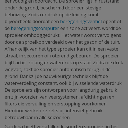
eenvoudig en doordacht. De sproeier ligt in ruststand
onder de grond, beschermd door een stevige
behuizing. Zodra er druk op de leiding komt,
bijvoorbeeld doordat een
beregeningsventiel
opent of
de
beregeningscomputer
een zone activeert, wordt de
sproeier omhooggedrukt. Het water wordt vervolgens
door de sproeikop verdeeld over het gazon of de tuin.
Afhankelijk van het type sproeier kan dit in een vaste
straal, in sectoren of roterend gebeuren. De sproeier
blijft actief zolang er waterdruk op staat. Zodra de druk
wegvalt, zakt de sproeier automatisch terug in de
grond. Dankzij de nauwkeurige techniek blijft de
waterverdeling constant, ook bij wisselende waterdruk.
De sproeiers zijn ontworpen voor langdurig gebruik
en zijn voorzien van veersystemen, afdichtingen en
filters die vervuiling en verstopping voorkomen.
Hierdoor werken ze zelfs bij intensief gebruik
betrouwbaar in alle seizoenen.
Gardena heeft verschillende soorten sproeiers in het