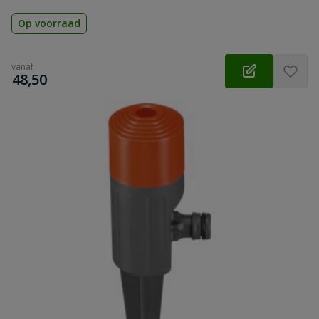
Op voorraad
vanaf
€
48,50