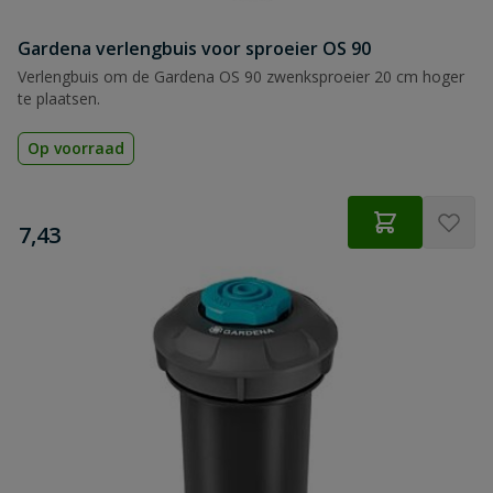
Gardena verlengbuis voor sproeier OS 90
Verlengbuis om de Gardena OS 90 zwenksproeier 20 cm hoger
te plaatsen.
Op voorraad
€
7,43