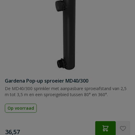
Gardena Pop-up sproeier MD40/300
De MD40/300 sprinkler met aanpasbare sproeiafstand van 2,5
m tot 3,5 m en een sproeigebied tussen 80° en 360°.
Op voorraad
€
36,57