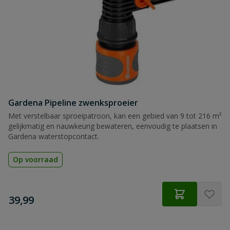
Gardena Pipeline zwenksproeier
Met verstelbaar sproeipatroon, kan een gebied van 9 tot 216 m²
gelijkmatig en nauwkeurig bewateren, eenvoudig te plaatsen in
Gardena waterstopcontact.
Op voorraad
€
39,99