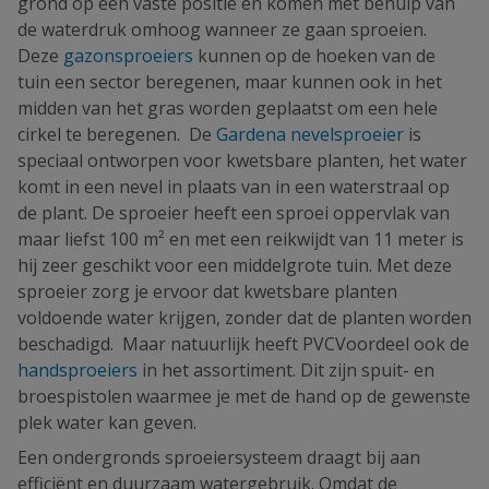
grond op een vaste positie en komen met behulp van
de waterdruk omhoog wanneer ze gaan sproeien.
Deze
gazonsproeiers
kunnen op de hoeken van de
tuin een sector beregenen, maar kunnen ook in het
midden van het gras worden geplaatst om een hele
cirkel te beregenen. De
Gardena nevelsproeier
is
speciaal ontworpen voor kwetsbare planten, het water
komt in een nevel in plaats van in een waterstraal op
de plant. De sproeier heeft een sproei oppervlak van
maar liefst 100 m² en met een reikwijdt van 11 meter is
hij zeer geschikt voor een middelgrote tuin. Met deze
sproeier zorg je ervoor dat kwetsbare planten
voldoende water krijgen, zonder dat de planten worden
beschadigd. Maar natuurlijk heeft PVCVoordeel ook de
handsproeiers
in het assortiment. Dit zijn spuit- en
broespistolen waarmee je met de hand op de gewenste
plek water kan geven.
Een ondergronds sproeiersysteem draagt bij aan
efficiënt en duurzaam watergebruik. Omdat de