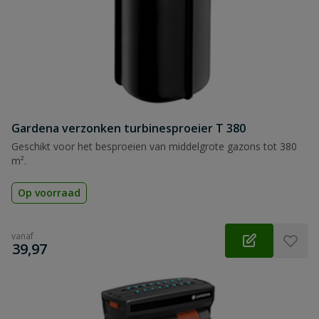
Gardena verzonken turbinesproeier T 380
Geschikt voor het besproeien van middelgrote gazons tot 380
m².
Op voorraad
vanaf
€
39,97