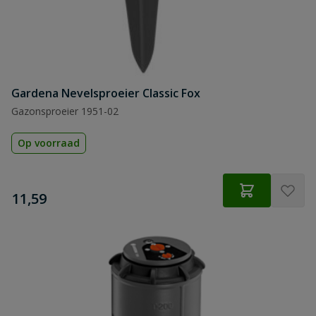
Gardena Nevelsproeier Classic Fox
Gazonsproeier 1951-02
Op voorraad
€
11,59