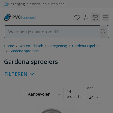
Ga naar de inhoud
Bezorging in binnen- en buitenland
Home
/
Watertechniek
/
Beregening
/
Gardena Pipeline
/
Gardena sproeiers
Gardena sproeiers
FILTEREN
Toon
14
producten