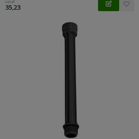
vanaf
€
35,23