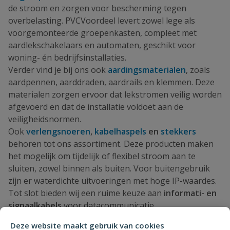
de stroom en zorgen voor bescherming tegen
overbelasting. PVCVoordeel levert zowel lege als
voorgemonteerde groepenkasten, compleet met
aardlekschakelaars en automaten, geschikt voor
woning- én bedrijfsinstallaties.
Verder vind je bij ons ook
aardingsmaterialen
, zoals
aardpennen, aarddraden, aardrails en klemmen. Deze
materialen zorgen ervoor dat lekstromen veilig worden
afgevoerd en dat de installatie voldoet aan de
veiligheidsnormen.
Ook
verlengsnoeren
,
kabelhaspels
en
stekkers
behoren tot ons assortiment. Deze producten maken
het mogelijk om tijdelijk of flexibel stroom aan te
sluiten, zowel binnen als buiten. Voor buitengebruik
zijn er waterdichte uitvoeringen met hoge IP-waardes.
Tot slot bieden wij een ruime keuze aan
informati- en
signaalkabels
voor datacommunicatie,
beveiligingssystemen en domotica. Denk aan UTP-
Deze website maakt gebruik van cookies
kabels, coaxkabels en signaalkabels met afscherming