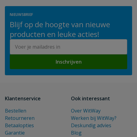
NIEUWSBRIEF
Blijf op de hoogte van nieuwe
producten en leuke acties!
E-mailadres
Inschrijven
Klantenservice
Ook interessant
Bestellen
Over WitWay
Retourneren
Werken bij WitWay?
Betaalopties
Deskundig advies
Garantie
Blog