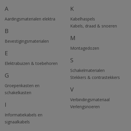
ben je verzekerd van de beste service en de juiste
A
K
materialen voor elke klus.
Aardingsmaterialen elektra
Kabelhaspels
Kabels, draad & snoeren
B
M
Bevestigingsmaterialen
Montagedozen
E
S
Elektrabuizen & toebehoren
Schakelmaterialen
G
Stekkers & contrastekkers
Groepenkasten en
V
schakelkasten
Verbindingsmateriaal
I
Verlengsnoeren
Informatiekabels en
signaalkabels