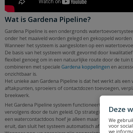
Wat is Gardena Pipeline?
Gardena Pipeline is een ondergronds watertoevoersysteem
onder het maaiveld worden gelegd en gekoppeld worden a
Wanneer het systeem is aangesloten op een watertoevoe
De basis van het systeem wordt gevormd door kwalitatief 
flexibel genoeg om in een natuurlijke route door de tuin
combineren met speciale
Gardena koppelingen
en accesso
onzichtbaar is.
Het unieke aan Gardena Pipeline is dat het werkt als een
aftakpunten, sproeiers of contactdozen toevoegen, verpl
breekwerk.
Het Gardena Pipeline systeem functioneert als een onder
Deze w
vervolgens door de tuin geleid. Op strategische plekken i
een watercontactdoos hoef je alleen maar een
tuinslang
o
We gebruik
voor socia
eruit, dan sluit het systeem automatisch af. Daardoor ko
we informa