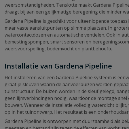
weersomstandigheden. Tenslotte maakt Gardena Pipeline wat
draagt bij aan een gelijkmatige beregening die minder wat
Gardena Pipeline is geschikt voor uiteenlopende toepassi
maar vaste aansluitpunten op slimme plaatsen. In groter
watercontactdozen en automatische ventielen. Ook in au
bemestingspompen, smart sensoren en beregeningscomput
weersvoorspelling, bodemvocht en plantbehoefte.
Installatie van Gardena Pipeline
Het installeren van een Gardena Pipeline systeem is eenvo
graaf je sleuven waarin de aanvoerbuizen worden geplaa
tuinstructuur. De buizen worden in de sleuf gelegd, aang
geen lijmverbindingen nodig, waardoor de montage snel e
bouwen. Wanneer de installatie volledig waterdicht blijkt
op in het tuinontwerp. Het resultaat is een onderhoudsar
Gardena Pipeline is ontworpen met duurzaamheid als belan
meegaan en bestand zijn tegen de effecten van vocht, tem