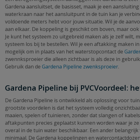
Gardena aansluitset, de basisset, maak je een aansluitin
waterkraan naar het aansluitpunt in de tuin kan je verb
voldoende meters hebt voor jouw situatie. Wil je de aan
aan elkaar. De koppeling is geschikt om boven, maar ook
Je kunt het systeem zo uitgebreid maken als je zelf wilt, 
systeem los bij te bestellen. Wil je een aftakking maken 
mogelijk om in plaats van het waterstopcontact de
Garde
zwennksproeier die alleen zichtbaar is als deze in gebruik
Gebruik dan de
Gardena Pipeline zwenksproeier
.
Gardena Pipeline bij PVCVoordeel: h
De Gardena Pipeline is ontwikkeld als oplossing voor t
grootste voordelen is dat het systeem volledig onzichtbaa
maaien, spelen of tuinieren, zonder dat slangen of kabe
aftakpunten precies geplaatst kunnen worden waar je ze n
overal in de tuin water beschikbaar. Een ander belangrij
minimaal. De Gardena koppelingen en watercontactdozen 