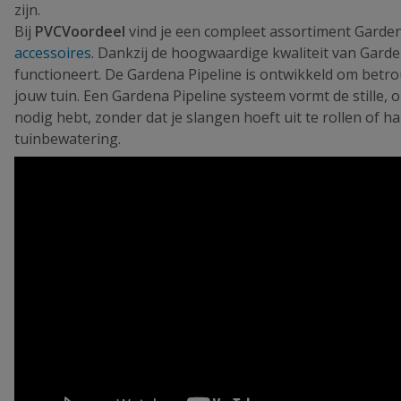
zijn.
Bij
PVCVoordeel
vind je een compleet assortiment Garden
accessoires
. Dankzij de hoogwaardige kwaliteit van Gard
functioneert. De Gardena Pipeline is ontwikkeld om betro
jouw tuin. Een Gardena Pipeline systeem vormt de stille, 
nodig hebt, zonder dat je slangen hoeft uit te rollen of ha
tuinbewatering.