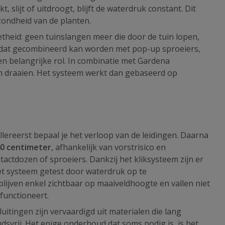
slijt of uitdroogt, blijft de waterdruk constant. Dit
zondheid van de planten.
theid: geen tuinslangen meer die door de tuin lopen,
rk dat gecombineerd kan worden met pop-up sproeiers,
n belangrijke rol. In combinatie met Gardena
n draaien. Het systeem werkt dan gebaseerd op
llereerst bepaal je het verloop van de leidingen. Daarna
40 centimeter
, afhankelijk van vorstrisico en
ctdozen of sproeiers. Dankzij het kliksysteem zijn er
et systeem getest door waterdruk op te
blijven enkel zichtbaar op maaiveldhoogte en vallen niet
functioneert.
itingen zijn vervaardigd uit materialen die lang
svrij. Het enige onderhoud dat soms nodig is, is het