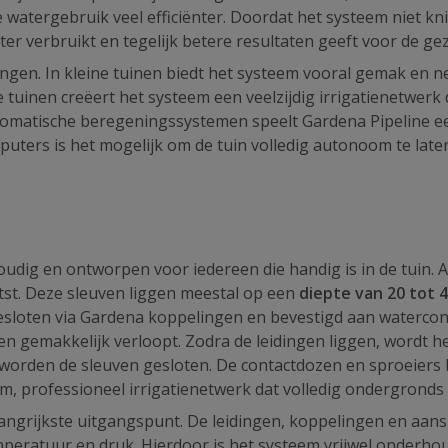
ergebruik veel efficiënter. Doordat het systeem niet knikt, 
er verbruikt en tegelijk betere resultaten geeft voor de ge
ngen. In kleine tuinen biedt het systeem vooral gemak en ne
e tuinen creëert het systeem een veelzijdig irrigatienetwe
tomatische beregeningssystemen speelt Gardena Pipeline ee
ers is het mogelijk om de tuin volledig autonoom te late
udig en ontworpen voor iedereen die handig is in de tuin. A
tst. Deze sleuven liggen meestal op een
diepte van 20 tot 
esloten via Gardena koppelingen en bevestigd aan waterconta
n gemakkelijk verloopt. Zodra de leidingen liggen, wordt h
, worden de sleuven gesloten. De contactdozen en sproeiers 
m, professioneel irrigatienetwerk dat volledig ondergronds 
grijkste uitgangspunt. De leidingen, koppelingen en aanslu
peratuur en druk. Hierdoor is het systeem vrijwel onderhoud