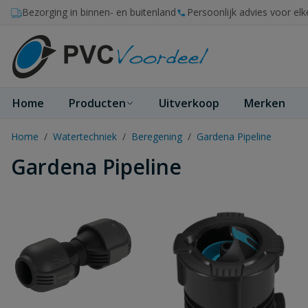
Ga naar de inhoud
Bezorging in binnen- en buitenland
Persoonlijk advies voor elk
Home
Producten
Uitverkoop
Merken
Home
/
Watertechniek
/
Beregening
/
Gardena Pipeline
Gardena Pipeline