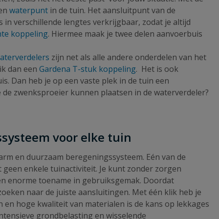
een
waterpunt
in de tuin. Het aansluitpunt van de
in verschillende lengtes verkrijgbaar, zodat je altijd
te koppeling
. Hiermee maak je twee delen aanvoerbuis
aterverdelers
zijn net als alle andere onderdelen van het
uik dan een
Gardena T-stuk koppeling
. Het is ook
s. Dan heb je op een vaste plek in de tuin een
l je de zwenksproeier kunnen plaatsen in de waterverdeler?
ssysteem voor elke tuin
udsarm en duurzaam beregeningssysteem. Eén van de
 geen enkele tuinactiviteit. Je kunt zonder zorgen
r een enorme toename in gebruiksgemak. Doordat
oeken naar de juiste aansluitingen. Met één klik heb je
n en hoge kwaliteit van materialen is de kans op lekkages
intensieve grondbelasting en wisselende