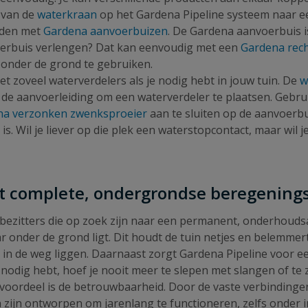
g van de
waterkraan
op het Gardena Pipeline systeem naar 
inden met
Gardena aanvoerbuizen
. De Gardena aanvoerbuis is 
voerbuis verlengen? Dat kan eenvoudig met een
Gardena rech
 onder de grond te gebruiken.
met zoveel waterverdelers als je nodig hebt in jouw tuin. De
w
in de aanvoerleiding om een waterverdeler te plaatsen. Gebr
na verzonken zwenksproeier
aan te sluiten op de aanvoerbui
 is. Wil je liever op die plek een waterstopcontact, maar wi
et complete, ondergrondse beregening
uinbezitters die op zoek zijn naar een permanent, onderho
r onder de grond ligt. Dit houdt de tuin netjes en belemmert
ls in de weg liggen. Daarnaast zorgt Gardena Pipeline voo
odig hebt, hoef je nooit meer te slepen met slangen of te z
k voordeel is de betrouwbaarheid. Door de vaste verbindinge
zijn ontworpen om jarenlang te functioneren, zelfs onder 