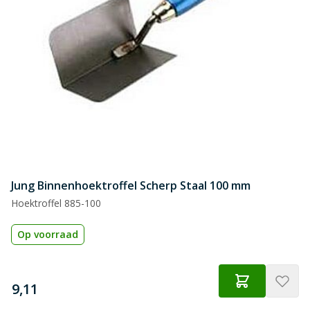
Jung Binnenhoektroffel Scherp Staal 100 mm
Hoektroffel 885-100
Op voorraad
€
9,11