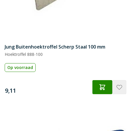
Jung Buitenhoektroffel Scherp Staal 100 mm
Hoektroffel 888-100
Op voorraad
€
9,11