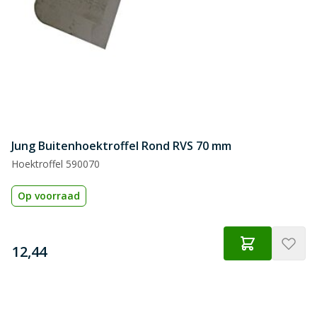
Jung Buitenhoektroffel Rond RVS 70 mm
Hoektroffel 590070
Op voorraad
€
12,44