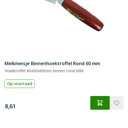
Melkmeisje Binnenhoektroffel Rond 60 mm
Hoektroffel 80x60x60mm binnen rond MM
Op voorraad
€
8,61