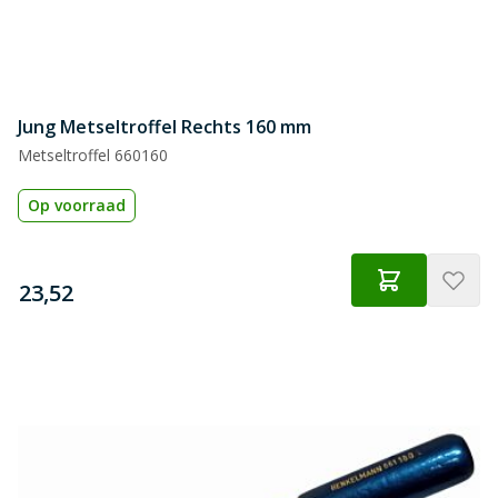
Jung Metseltroffel Rechts 160 mm
Metseltroffel 660160
Op voorraad
€
23,52