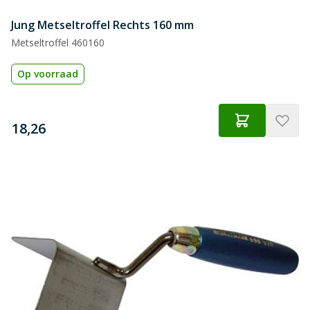
Jung Metseltroffel Rechts 160 mm
Metseltroffel 460160
Op voorraad
€
18,26