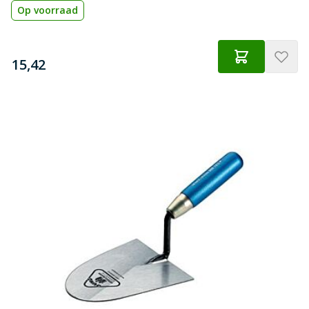
Op voorraad
€
15,42