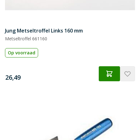
Jung Metseltroffel Links 160 mm
Metseltroffel 661160
Op voorraad
€
26,49