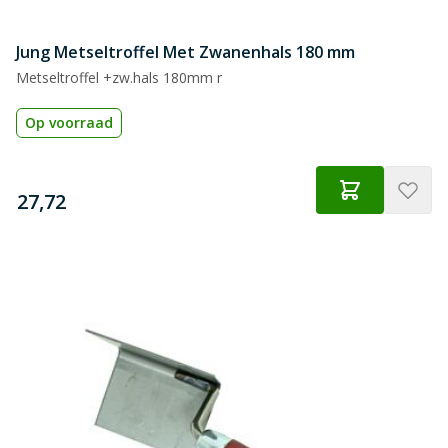
Jung Metseltroffel Met Zwanenhals 180 mm
Metseltroffel +zw.hals 180mm r
Op voorraad
€
27,72