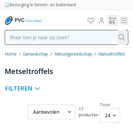
Ga naar de inhoud
Bezorging in binnen- en buitenland
Home
/
Gereedschap
/
Metselgereedschap
/
Metseltroffels
Metseltroffels
FILTEREN
Toon
17
producten