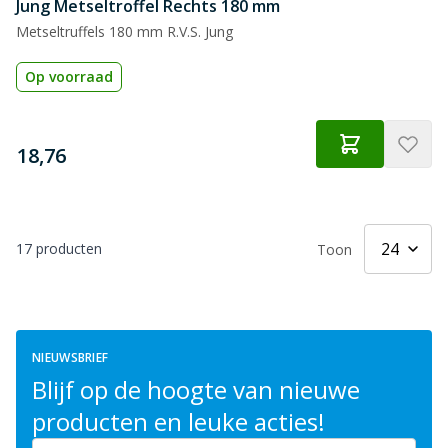
Jung Metseltroffel Rechts 180 mm
Metseltruffels 180 mm R.V.S. Jung
Op voorraad
€
18,76
17
producten
Toon
NIEUWSBRIEF
Blijf op de hoogte van nieuwe
producten en leuke acties!