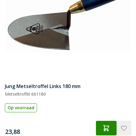
Jung Metseltroffel Links 180 mm
Metseltroffel 661180
Op voorraad
€
23,88