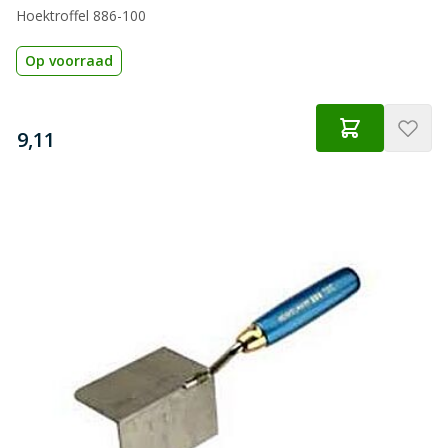
Hoektroffel 886-100
Op voorraad
€
9,11