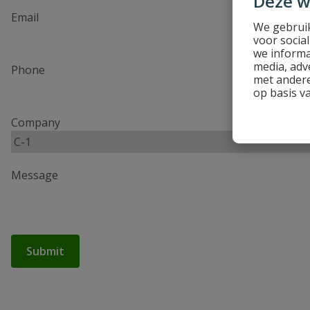
Deze w
Email
We gebruik
voor socia
we informa
media, adv
Phone
met andere
op basis v
Company
Message
Submit