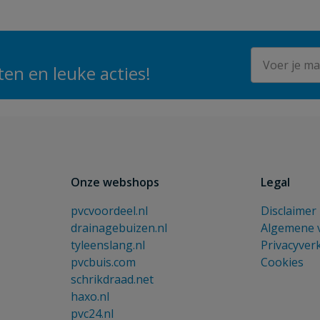
E-mailadres
en en leuke acties!
Onze webshops
Legal
pvcvoordeel.nl
Disclaimer
drainagebuizen.nl
Algemene 
tyleenslang.nl
Privacyver
pvcbuis.com
Cookies
schrikdraad.net
haxo.nl
pvc24.nl