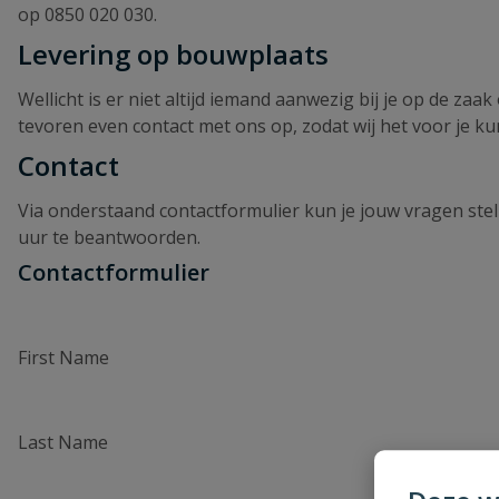
op
0850 020 030
.
Levering op bouwplaats
Wellicht is er niet altijd iemand aanwezig bij je op de zaa
tevoren even contact met ons op, zodat wij het voor je ku
Contact
Via onderstaand contactformulier kun je jouw vragen stell
uur te beantwoorden.
Contactformulier
First Name
Last Name