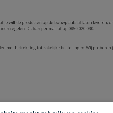
k of je wilt de producten op de bouwplaats af laten leveren, o
nnen regelen! Dit kan per mail of op
0850 020 030
.
en met betrekking tot zakelijke bestellingen. Wij proberen 