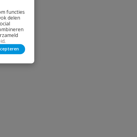
om functies
Ook delen
ocial
combineren
erzameld
id
.
cepteren