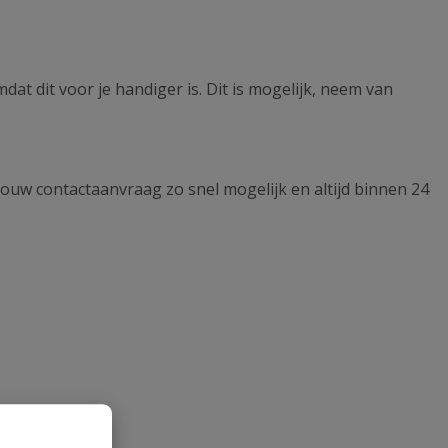
mdat dit voor je handiger is. Dit is mogelijk, neem van
jouw contactaanvraag zo snel mogelijk en altijd binnen 24