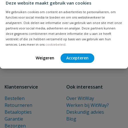
Deze website maakt gebruik van cookies
NIEUWSBRIEF
We gebruiken cookies om content en advertenties te personaliseren, om
Blijf op de hoogte van nieuwe
functies voor social media te bieden en om ons websiteverkeer te
analyseren. Ook delen we informatie over uw gebruik van onze site met onze
producten en leuke acties!
partners voor social media, adverteren en analyse. Deze partners kunnen
E-mailadres
deze gegevens combineren met andere informatie die u aan ze heeft
verstrekt of die ze hebben verzameld op basis van uw gebruik van hun
services. Lees meer in ons
cookiebeleid
.
Inschrijven
Weigeren
Accepteren
Klantenservice
Ook interessant
Bestellen
Over WitWay
Retourneren
Werken bij WitWay?
Betaalopties
Deskundig advies
Garantie
Blog
Bezorgen