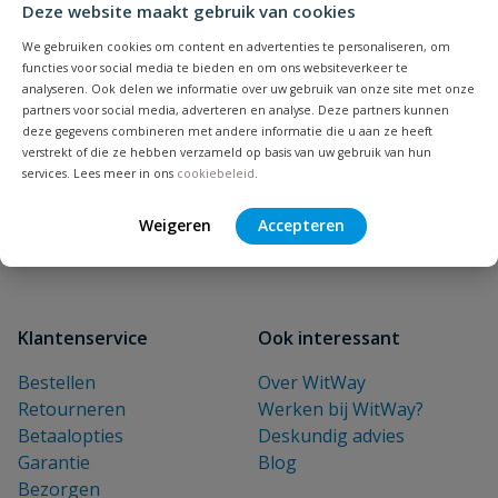
Deze website maakt gebruik van cookies
NIEUWSBRIEF
We gebruiken cookies om content en advertenties te personaliseren, om
Blijf op de hoogte van nieuwe
functies voor social media te bieden en om ons websiteverkeer te
analyseren. Ook delen we informatie over uw gebruik van onze site met onze
producten en leuke acties!
partners voor social media, adverteren en analyse. Deze partners kunnen
E-mailadres
deze gegevens combineren met andere informatie die u aan ze heeft
verstrekt of die ze hebben verzameld op basis van uw gebruik van hun
services. Lees meer in ons
cookiebeleid
.
Inschrijven
Weigeren
Accepteren
Klantenservice
Ook interessant
Bestellen
Over WitWay
Retourneren
Werken bij WitWay?
Betaalopties
Deskundig advies
Garantie
Blog
Bezorgen