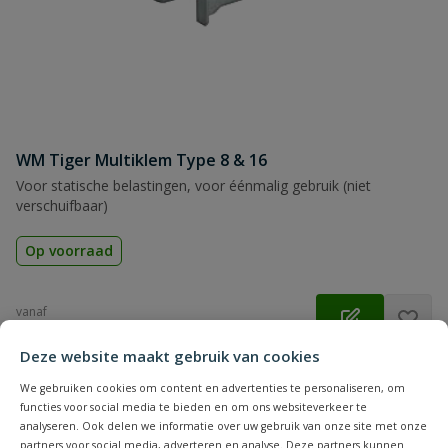
WM Tiger Multiklem Type 8 & 16
Voor statische belastingen, voor éénmalig gebruik (niet
verschuifbaar)
Op voorraad
vanaf
€
79,22
Deze website maakt gebruik van cookies
We gebruiken cookies om content en advertenties te personaliseren, om
functies voor social media te bieden en om ons websiteverkeer te
analyseren. Ook delen we informatie over uw gebruik van onze site met onze
partners voor social media, adverteren en analyse. Deze partners kunnen