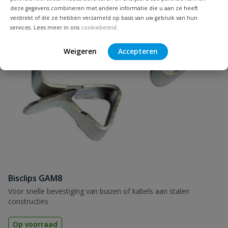
deze gegevens combineren met andere informatie die u aan ze heeft
verstrekt of die ze hebben verzameld op basis van uw gebruik van hun
services. Lees meer in ons
cookiebeleid
.
Weigeren
Accepteren
Bisclips GAM8
Voor snelle bevestiging van buizen of kabels aan stalen
constructies
Op voorraad