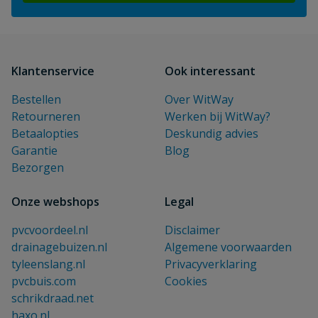
Klantenservice
Ook interessant
Bestellen
Over WitWay
Retourneren
Werken bij WitWay?
Betaalopties
Deskundig advies
Garantie
Blog
Bezorgen
Onze webshops
Legal
pvcvoordeel.nl
Disclaimer
drainagebuizen.nl
Algemene voorwaarden
tyleenslang.nl
Privacyverklaring
pvcbuis.com
Cookies
schrikdraad.net
haxo.nl