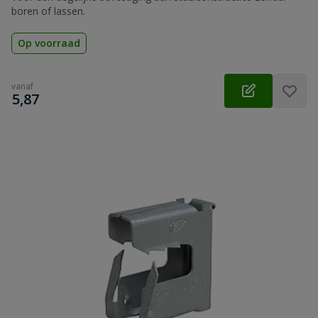
boren of lassen.
Op voorraad
vanaf
€
5,87