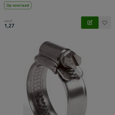
Op voorraad
vanaf
€
1,27