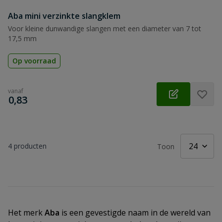
Aba mini verzinkte slangklem
Voor kleine dunwandige slangen met een diameter van 7 tot
17,5 mm
Op voorraad
vanaf
€
0,83
4
producten
Toon
Het merk
Aba
is een gevestigde naam in de wereld van