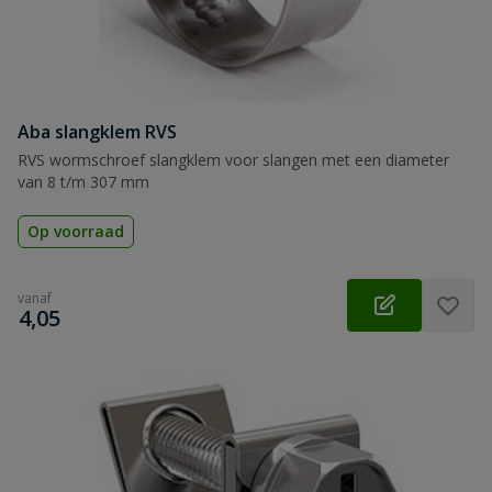
Aba slangklem RVS
RVS wormschroef slangklem voor slangen met een diameter
van 8 t/m 307 mm
Op voorraad
vanaf
€
4,05