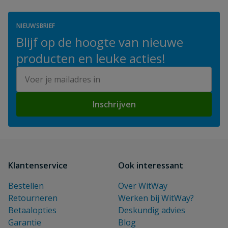
en door particulieren. Ze zijn breed inzetbaar en
staan garant voor betrouwbare prestaties.
NIEUWSBRIEF
Blijf op de hoogte van nieuwe
producten en leuke acties!
E-mailadres
Inschrijven
Klantenservice
Ook interessant
Bestellen
Over WitWay
Retourneren
Werken bij WitWay?
Betaalopties
Deskundig advies
Garantie
Blog