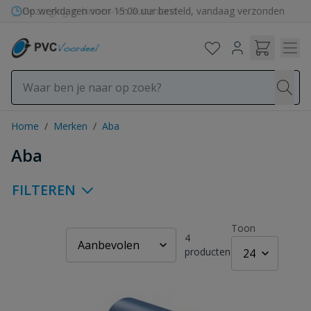
Ga naar de inhoud
Bezorging in binnen- en buitenland
Home
/
Merken
/
Aba
Aba
FILTEREN
Toon
4
producten