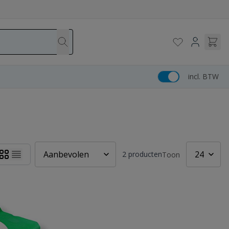
incl. BTW
2
producten
Toon