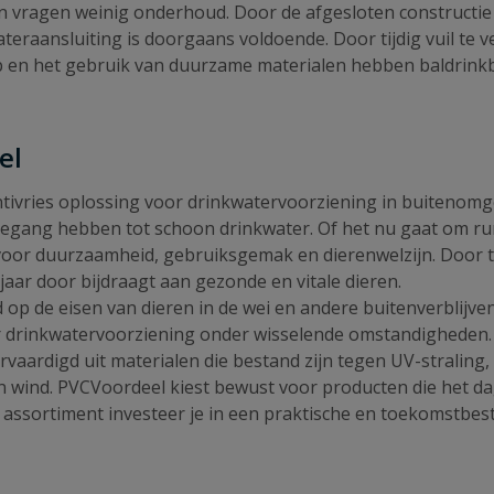
 vragen weinig onderhoud. Door de afgesloten constructie b
teraansluiting is doorgaans voldoende. Door tijdig vuil te ve
en het gebruik van duurzame materialen hebben baldrinkbak
eel
tivries oplossing voor drinkwatervoorziening in buitenomg
toegang hebben tot schoon drinkwater. Of het nu gaat om r
voor duurzaamheid, gebruiksgemak en dierenwelzijn. Door t
jaar door bijdraagt aan gezonde en vitale dieren.
 op de eisen van dieren in de wei en andere buitenverblijven
drinkwatervoorziening onder wisselende omstandigheden. D
rvaardigd uit materialen die bestand zijn tegen UV-straling,
en wind. PVCVoordeel kiest bewust voor producten die het d
t assortiment investeer je in een praktische en toekomstbe