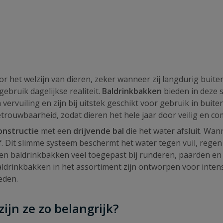
r het welzijn van dieren, zeker wanneer zij langdurig buite
ebruik dagelijkse realiteit.
Baldrinkbakken
bieden in deze 
ervuiling en zijn bij uitstek geschikt voor gebruik in buit
rouwbaarheid, zodat dieren het hele jaar door veilig en c
onstructie
met een
drijvende bal
die het water afsluit. Wan
af. Dit slimme systeem beschermt het water tegen vuil, rege
n baldrinkbakken veel toegepast bij runderen, paarden en 
baldrinkbakken in het assortiment zijn ontworpen voor inte
eden.
jn ze zo belangrijk?