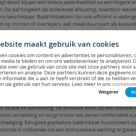
aagt direct bij aan een betere waterkwaliteit en een hoger
. De bal fungeert als isolerende afsluiting, waardoor warmt
e vorst beschikbaar. Baldrinkbakken zijn ook efficiënt in wat
 kans op morsen of overlopen, wat zowel duurzaam als kosten
intensieve belasting en vereisen weinig onderhoud, wat ze 
ondheid en vitaliteit van dieren. In de wei, waar dieren m
ebsite maakt gebruik van cookies
or dat dieren altijd toegang hebben tot vers water, ongea
en cookies om content en advertenties te personaliseren, 
ken hierdoor voldoende, wat bijdraagt aan een goede spijsve
l media te bieden en om ons websiteverkeer te analyseren. 
hoge waterbehoefte. Baldrinkbakken verminderen ook stress b
tie over uw gebruik van onze site met onze partners voor s
tieve waterbronnen. Dit ondersteunt een rustig en natuurlij
erteren en analyse. Deze partners kunnen deze gegevens 
itale dieren als resultaat.
 informatie die u aan ze heeft verstrekt of die ze hebben v
an uw gebruik van hun services. Lees meer in ons
cookiebele
Weigeren
Ac
kbakken
or locatie en aansluiting. De drinkbak moet op een stabie
mt verzakking en zorgt ervoor dat dieren comfortabel kunne
diging. Een goed geplaatste baldrinkbak functioneert optima
 controle is voldoende om een betrouwbare werking te garan