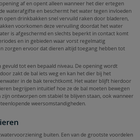
kopening af en opent alleen wanneer het dier ertegen
erde waterafgifte en beschermt het water tegen invloeden
n open drinkbakken snel vervuild raken door bladeren,
akken voorkomen deze vervuiling doordat het water
ater is afgeschermd en slechts beperkt in contact komt
periodes en in gebieden waar vorst regelmatig
 en zorgen ervoor dat dieren altijd toegang hebben tot
en gevuld tot een bepaald niveau. De opening wordt
door zakt de bal iets weg en kan het dier bij het
genwater in de bak terechtkomt. Het water blijft hierdoor
dieren begrijpen intuïtief hoe ze de bal moeten bewegen
 zijn ontworpen om stabiel te blijven staan, ook wanneer
 uiteenlopende weersomstandigheden.
ieren
watervoorziening buiten. Een van de grootste voordelen