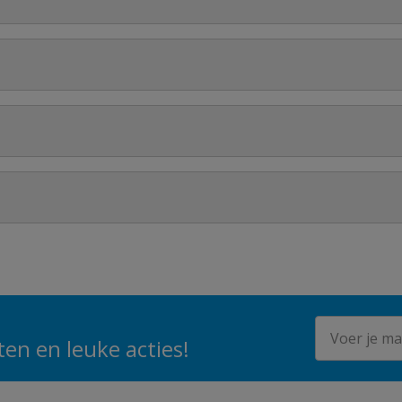
voldoende.
 elkaar drinken zonder problemen.
t voor intensief gebruik.
jaren meegaan.
E-mailadres
en en leuke acties!