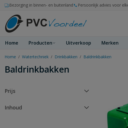
Ga naar de inhoud
Bezorging in binnen- en buitenland
Persoonlijk advies voor elk
Home
Producten
Uitverkoop
Merken
Home
/
Watertechniek
/
Drinkbakken
/
Baldrinkbakken
Baldrinkbakken
Prijs
Inhoud