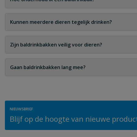
Regelmatige controle en af en toe reinigen is meestal 
Kunnen meerdere dieren tegelijk drinken?
Afhankelijk van de grootte kunnen meerdere dieren na
Zijn baldrinkbakken veilig voor dieren?
Ja, ze zijn ontworpen zonder scherpe randen en geschik
Gaan baldrinkbakken lang mee?
Bij goede kwaliteit en correct gebruik kunnen ze vele 
NIEUWSBRIEF
Blijf op de hoogte van nieuwe product