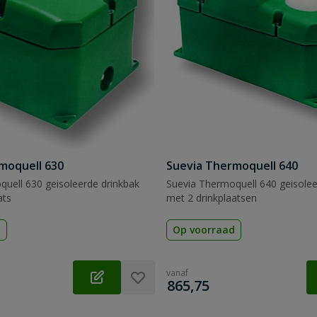
moquell 630
Suevia Thermoquell 640
uell 630 geisoleerde drinkbak
Suevia Thermoquell 640 geisolee
ats
met 2 drinkplaatsen
d
Op voorraad
vanaf
€
865,75