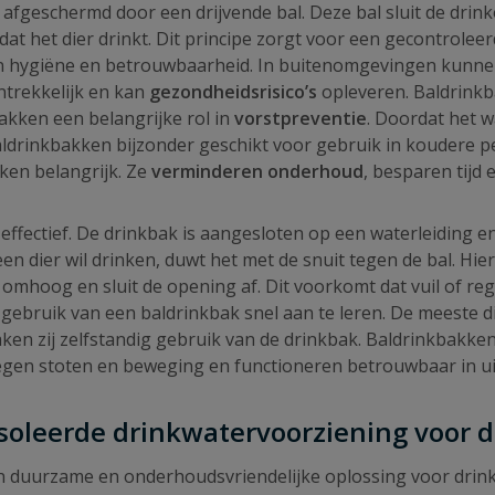
afgeschermd door een drijvende bal. Deze bal sluit de drin
dat het dier drinkt. Dit principe zorgt voor een gecontrole
 in hygiëne en betrouwbaarheid. In buitenomgevingen kunne
ntrekkelijk en kan
gezondheidsrisico’s
opleveren. Baldrinkb
akken een belangrijke rol in
vorstpreventie
. Doordat het w
baldrinkbakken bijzonder geschikt voor gebruik in koudere 
ken belangrijk. Ze
verminderen onderhoud
, besparen tijd
effectief. De drinkbak is aangesloten op een waterleiding 
en dier wil drinken, duwt het met de snuit tegen de bal. Hier
r omhoog en sluit de opening af. Dit voorkomt dat vuil of re
t gebruik van een baldrinkbak snel aan te leren. De meeste 
en zij zelfstandig gebruik van de drinkbak. Baldrinkbakken
 tegen stoten en beweging en functioneren betrouwbaar in
soleerde drinkwatervoorziening voor d
n duurzame en onderhoudsvriendelijke oplossing voor drink