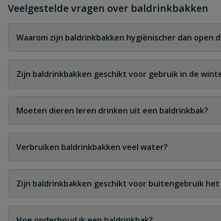
Veelgestelde vragen over baldrinkbakken
Waarom zijn baldrinkbakken hygiënischer dan open 
Omdat het water wordt afgesloten door de bal en daard
Zijn baldrinkbakken geschikt voor gebruik in de wint
Ja, de bal helpt bevriezing te voorkomen en maakt ze
Moeten dieren leren drinken uit een baldrinkbak?
De meeste dieren begrijpen het gebruik snel en passen 
Verbruiken baldrinkbakken veel water?
Nee, water is alleen toegankelijk wanneer het dier drink
Zijn baldrinkbakken geschikt voor buitengebruik het 
Ja, ze zijn ontworpen voor langdurige plaatsing in de we
Hoe onderhoud ik een baldrinkbak?