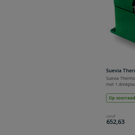
Suevia Ther
Suevia Thermoq
met 1 drinkpla
Op voorraa
vanaf
€
652,63