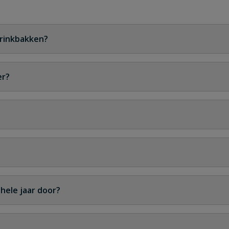
drinkbakken?
oor beschermd is tegen vuil en regen.
er?
 geschikt voor koudere omstandigheden.
zich vanzelf aan.
t, wat verspilling beperkt.
hele jaar door?
i.