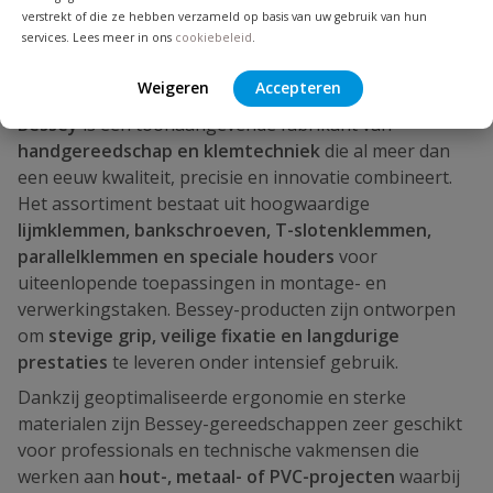
verstrekt of die ze hebben verzameld op basis van uw gebruik van hun
services. Lees meer in ons
cookiebeleid
.
Weigeren
Accepteren
Bessey
is een toonaangevende fabrikant van
handgereedschap en klemtechniek
die al meer dan
een eeuw kwaliteit, precisie en innovatie combineert.
Het assortiment bestaat uit hoogwaardige
lijmklemmen, bankschroeven, T-sloten­klemmen,
parallelklemmen en speciale houders
voor
uiteenlopende toepassingen in montage- en
verwerkingstaken. Bessey-producten zijn ontworpen
om
stevige grip, veilige fixatie en langdurige
prestaties
te leveren onder intensief gebruik.
Dankzij geoptimaliseerde ergonomie en sterke
materialen zijn Bessey-gereedschappen zeer geschikt
voor professionals en technische vakmensen die
werken aan
hout-, metaal- of PVC-projecten
waarbij