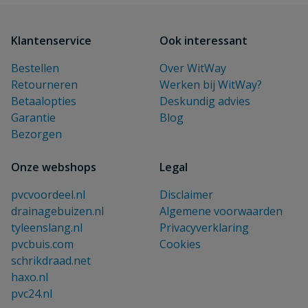
Klantenservice
Ook interessant
Bestellen
Over WitWay
Retourneren
Werken bij WitWay?
Betaalopties
Deskundig advies
Garantie
Blog
Bezorgen
Onze webshops
Legal
pvcvoordeel.nl
Disclaimer
drainagebuizen.nl
Algemene voorwaarden
tyleenslang.nl
Privacyverklaring
pvcbuis.com
Cookies
schrikdraad.net
haxo.nl
pvc24.nl