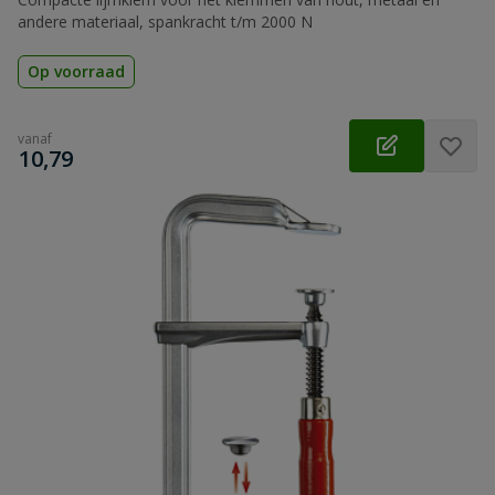
andere materiaal, spankracht t/m 2000 N
Op voorraad
vanaf
€
10,79