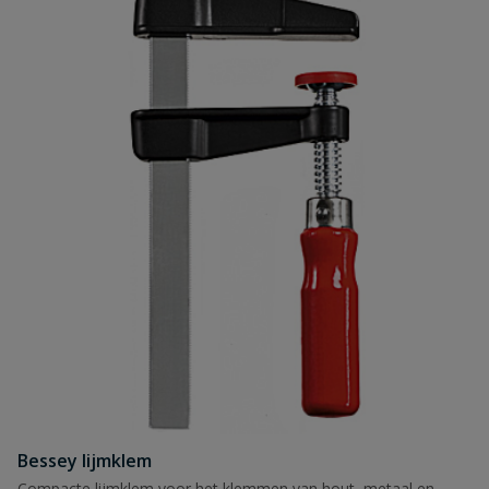
Bessey lijmklem
Compacte lijmklem voor het klemmen van hout, metaal en