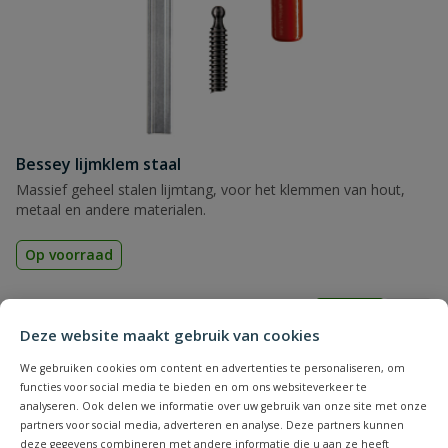
Bessey lijmklem staal
Massief geheel stalen lijmtang, voor het klemmen van hout,
metaal en andere materialen.
Op voorraad
vanaf
€
26,66
Deze website maakt gebruik van cookies
We gebruiken cookies om content en advertenties te personaliseren, om
functies voor social media te bieden en om ons websiteverkeer te
analyseren. Ook delen we informatie over uw gebruik van onze site met onze
2
producten
partners voor social media, adverteren en analyse. Deze partners kunnen
Toon
deze gegevens combineren met andere informatie die u aan ze heeft