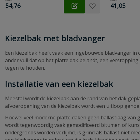
€
€
54,76
41,05
Kiezelbak met bladvanger
Een kiezelbak heeft vaak een ingebouwde bladvanger in de
ander vuil dat op het platte dak belandt, een verstopping
tegen te houden.
Installatie van een kiezelbak
Meestal wordt de kiezelbak aan de rand van het dak gepla
afvoeropening van de kiezelbak wordt een uitloop genoem
Hoewel veel moderne platte daken geen ballastlaag van g
wordt tegenwoordig vaak gemodificeerd bitumen of kunst
ondergronds worden verlijmd, is grind als ballast niet me
een bladvanger te gebruiken die in de kiezelbak past, om