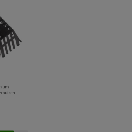
inium
erbuizen