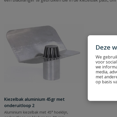
Deze w
We gebruik
voor socia
we informa
media, adv
met andere
op basis v
Kiezelbak aluminium 45gr met
onderuitloop 2
Aluminium kiezelbak met 45° hoeklijn,