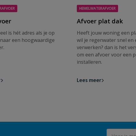
RAFVOER
HEMELWATERAFVOER
voer
Afvoer plat dak
el is hét adres als je op
Heeft jouw woning een pl
 naar een hoogwaardige
wil je regenwater snel en e
r.
verwerken? dan is het ver
om een afvoer voor een pl
installeren.
r
Lees meer
E-mailadres