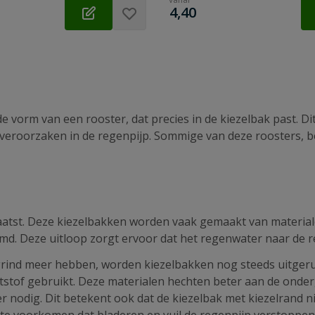
€
4,40
 vorm van een rooster, dat precies in de kiezelbak past. Di
 veroorzaken in de regenpijp. Sommige van deze roosters, bek
atst. Deze kiezelbakken worden vaak gemaakt van materialen
d. Deze uitloop zorgt ervoor dat het regenwater naar de re
rind meer hebben, worden kiezelbakken nog steeds uitgerust
stof gebruikt. Deze materialen hechten beter aan de onder
er nodig. Dit betekent ook dat de kiezelbak met kiezelrand n
 te voorkomen dat bladeren en vuil de regenpijp verstoppen