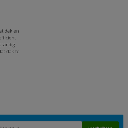
at dak en
fficiënt
standig
at dak te