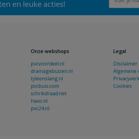
en en leuke acties!
Onze webshops
Legal
pvcvoordeel.nl
Disclaimer
drainagebuizen.nl
Algemene 
tyleenslang.nl
Privacyver
pvcbuis.com
Cookies
schrikdraad.net
haxo.nl
pvc24.nl