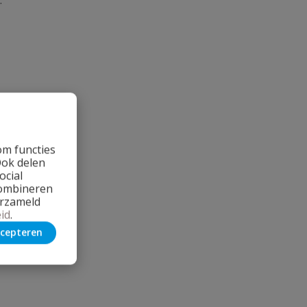
om functies
Ook delen
ocial
combineren
erzameld
id
.
cepteren