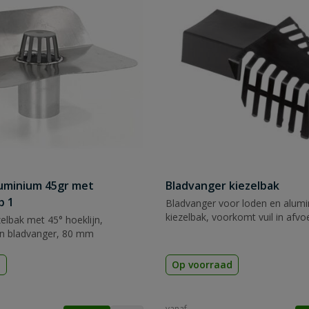
luminium 45gr met
Bladvanger kiezelbak
p 1
Bladvanger voor loden en alum
kiezelbak, voorkomt vuil in afvo
elbak met 45° hoeklijn,
en bladvanger, 80 mm
d
Op voorraad
vanaf