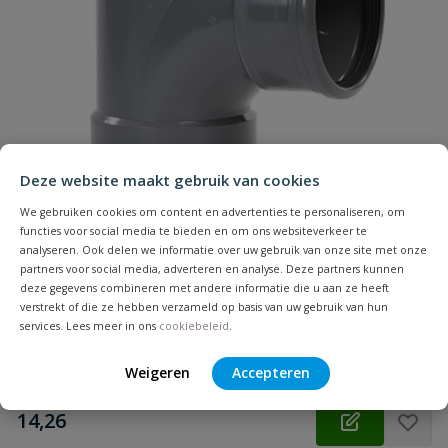
Deze website maakt gebruik van cookies
We gebruiken cookies om content en advertenties te personaliseren, om
functies voor social media te bieden en om ons websiteverkeer te
PVC T-stuk 90° SN8 3x manchet
analyseren. Ook delen we informatie over uw gebruik van onze site met onze
partners voor social media, adverteren en analyse. Deze partners kunnen
Aansluiting: manchet | Diameter: 125 t/m 400 mm | Kleur: grijs
deze gegevens combineren met andere informatie die u aan ze heeft
| Klasse: SN8 | Keurmerk: KOMO
verstrekt of die ze hebben verzameld op basis van uw gebruik van hun
services. Lees meer in ons
cookiebeleid
.
Op voorraad
Weigeren
Accepteren
vanaf
€
14,26