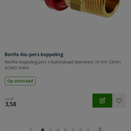
Beoordeling
Beoordeling versturen
Bonfix Alu-pers koppeling
Rechte koppeling pers x buitendraad diameters 16 t/m 32mm
KOMO KIWA
Op voorraad
vanaf
€
3,58