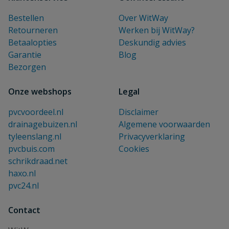
Bestellen
Over WitWay
Retourneren
Werken bij WitWay?
Betaalopties
Deskundig advies
Garantie
Blog
Bezorgen
Onze webshops
Legal
pvcvoordeel.nl
Disclaimer
drainagebuizen.nl
Algemene voorwaarden
tyleenslang.nl
Privacyverklaring
pvcbuis.com
Cookies
schrikdraad.net
haxo.nl
pvc24.nl
Contact