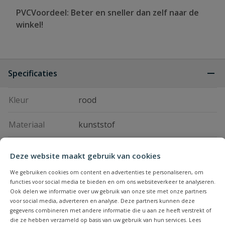
PVCVoordeel: Beter en sneller dan zelf naar de
winkel!
Specificaties
Kleur
rood
Materiaal
kunststof
Merknaam
Bonfix
Deze website maakt gebruik van cookies
We gebruiken cookies om content en advertenties te personaliseren, om
functies voor social media te bieden en om ons websiteverkeer te analyseren.
Handleiding en downloads
Ook delen we informatie over uw gebruik van onze site met onze partners
voor social media, adverteren en analyse. Deze partners kunnen deze
gegevens combineren met andere informatie die u aan ze heeft verstrekt of
Vraag en antwoord
alupersbonfix koppelingen
Download
die ze hebben verzameld op basis van uw gebruik van hun services. Lees