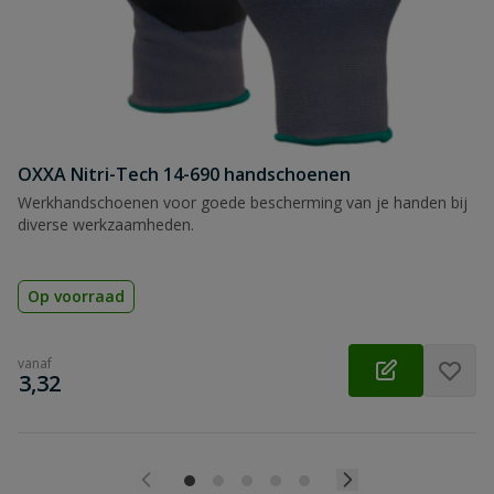
OXXA Nitri-Tech 14-690 handschoenen
Werkhandschoenen voor goede bescherming van je handen bij
diverse werkzaamheden.
Op voorraad
vanaf
€
3,32