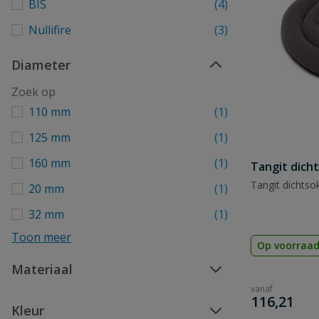
BIS
(4)
Nullifire
(3)
Diameter
110 mm
(1)
125 mm
(1)
160 mm
(1)
Tangit dich
Tangit dichtso
20 mm
(1)
32 mm
(1)
Toon meer
Op voorraa
Materiaal
vanaf
€
116,21
Kleur