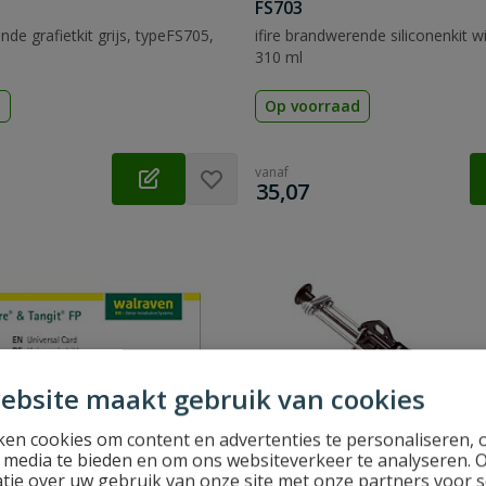
FS703
nde grafietkit grijs, typeFS705,
ifire brandwerende siliconenkit w
310 ml
d
Op voorraad
vanaf
€
35,07
ebsite maakt gebruik van cookies
en cookies om content en advertenties te personaliseren, 
l media te bieden en om ons websiteverkeer te analyseren. 
tie over uw gebruik van onze site met onze partners voor s