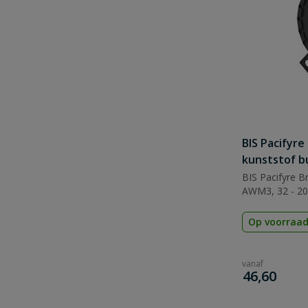
BIS Pacifyre
kunststof b
BIS Pacifyre B
AWM3, 32 - 2
Op voorraa
vanaf
€
46,60