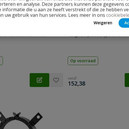
erteren en analyse. Deze partners kunnen deze gegevens 
 informatie die u aan ze heeft verstrekt of die ze hebben v
an uw gebruik van hun services. Lees meer in ons
cookiebele
Weigeren
Ac
 Identificatiekaart
Tangit 2-c pistool
ntificatiekaart t.b.v. MKII
Tangit 2-c pistool, type PP 6
d
Op voorraad
vanaf
€
152,38