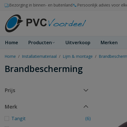
Ga naar de inhoud
Bezorging in binnen- en buitenland
Persoonlijk advies voor elk
Home
Producten
Uitverkoop
Merken
Home
/
Installatiemateriaal
/
Lijm & montage
/
Brandbescherm
Brandbescherming
Prijs
Merk
Tangit
(6)