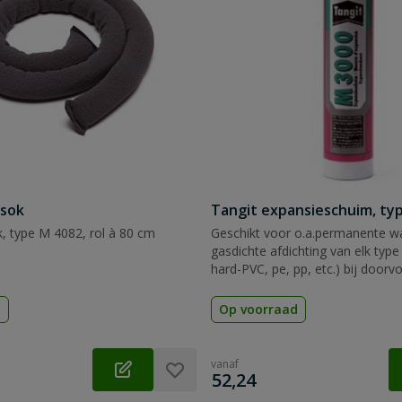
tsok
Tangit expansieschuim, ty
k, type M 4082, rol à 80 cm
Geschikt voor o.a.permanente wa
gasdichte afdichting van elk type
hard-PVC, pe, pp, etc.) bij doorv
en beton.
d
Op voorraad
vanaf
€
52,24