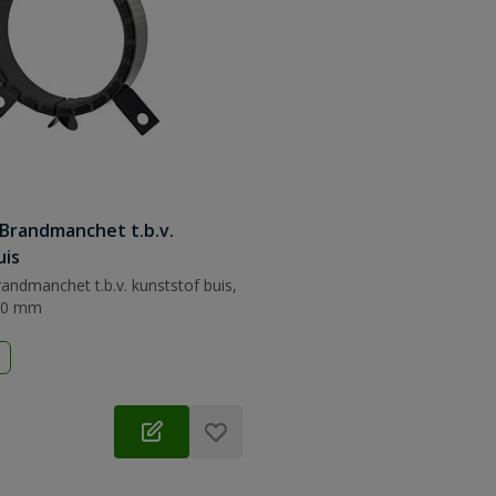
 Brandmanchet t.b.v.
uis
randmanchet t.b.v. kunststof buis,
00 mm
d