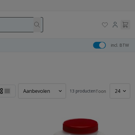
incl. BTW
13
producten
Toon