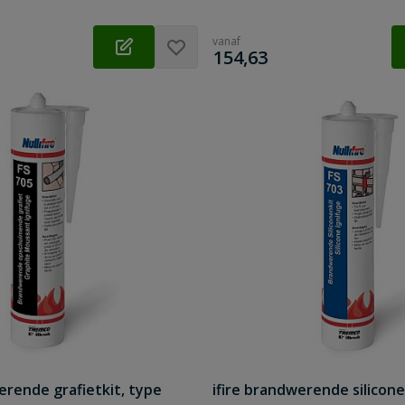
vanaf
€
154,63
erende grafietkit, type
ifire brandwerende silicone