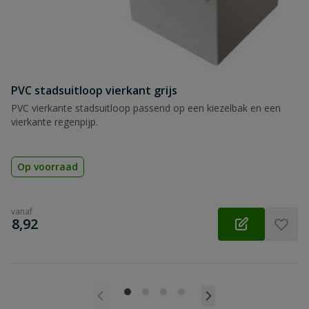
PVC stadsuitloop vierkant grijs
PVC vierkante stadsuitloop passend op een kiezelbak en een
vierkante regenpijp.
Op voorraad
vanaf
€
8,92