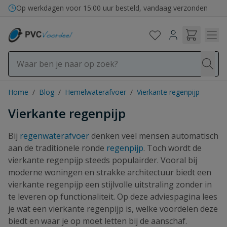
Ga naar de inhoud
Bezorging in binnen- en buitenland
Home
/
Blog
/
Hemelwaterafvoer
/
Vierkante regenpijp
Vierkante regenpijp
Bij
regenwaterafvoer
denken veel mensen automatisch
aan de traditionele ronde
regenpijp
. Toch wordt de
vierkante regenpijp steeds populairder. Vooral bij
moderne woningen en strakke architectuur biedt een
vierkante regenpijp een stijlvolle uitstraling zonder in
te leveren op functionaliteit. Op deze adviespagina lees
je wat een vierkante regenpijp is, welke voordelen deze
biedt en waar je op moet letten bij de aanschaf.