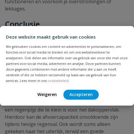
functioneren en voorkom je overstromingen of
lekkages.
Conclusie
Deze website maakt gebruik van cookies
Een vierkante regenpijp combineert een moderne
uitstraling met een betrouwbare afvoer van
We gebruiken cookies om content en advertenties te personaliseren, om
regenwater. Dankzij de strakke vormgeving is deze
functies voor social media te bieden en om ons websiteverkeer te
analyseren. Ook delen we informatie over uw gebruik van onze site met onze
regenpijp bijzonder populair bij moderne woningen en
partners voor social media, adverteren en analyse. Deze partners kunnen
nieuwbouwprojecten. Een vierkante regenpijp biedt
deze gegevens combineren met andere informatie die u aan ze heeft
dezelfde functionaliteit als een ronde regenpijp, maar
verstrekt of die ze hebben verzameld op basis van uw gebruik van hun
zorgt voor een strakkere uitstraling. Door de juiste
services. Lees meer in ons
cookiebeleid
.
maat en het juiste materiaal te kiezen, creëer je een
Weigeren
Accepteren
duurzame en stijlvolle oplossing voor de afvoer van
regenwater. Een veelgemaakte fout is het kiezen van
een regenpijp die te klein is voor het dakoppervlak.
Hierdoor kan de afvoercapaciteit onvoldoende zijn
tijdens hevige regenval. Ook wordt soms alleen
gekeken naar het uiterlijk, terwijl een goede