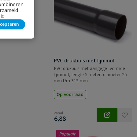
combineren
erzameld
id
.
cepteren
PVC drukbuis met lijmmof
PVC drukbuis met aangege- vormde
lijmmof, lengte 5 meter, diameter 25
mm t/m 315 mm
Op voorraad
vanaf
€
6,88
Populair