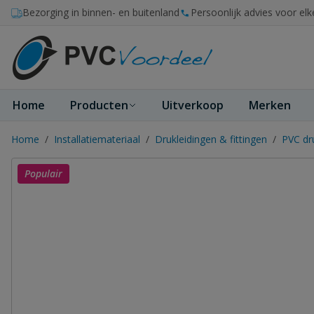
Ga naar de inhoud
Bezorging in binnen- en buitenland
Persoonlijk advies voor elk
Home
Producten
Uitverkoop
Merken
Home
/
Installatiemateriaal
/
Drukleidingen & fittingen
/
PVC dr
Populair