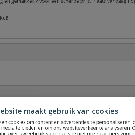
ig en gemakkelijk voor een scherpe prijs. Plaats vandaag no
kel!
ebsite maakt gebruik van cookies
en cookies om content en advertenties te personaliseren, 
l media te bieden en om ons websiteverkeer te analyseren. 
Stel jouw
tie over uw gebruik van onze site met onze partners voor s