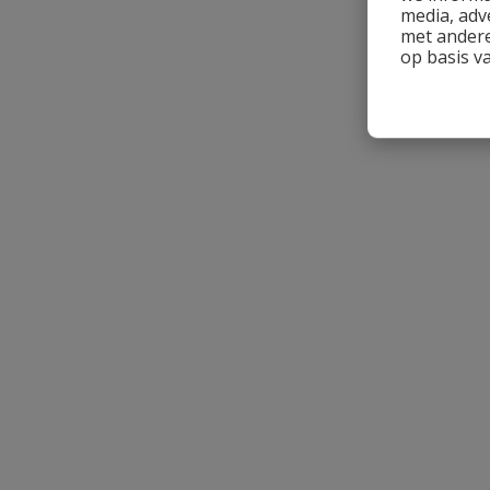
media, adv
Schrijf zelf een beoordeling
met andere
op basis v
Je beoordeelt:
Griffon cleaner reiniging & ontvetting
Uw waardering:
Naam
Samenvatting
Beoordeling