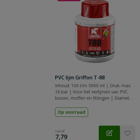
PVC lijm Griffon T-88
Inhoud: 100 t/m 5000 ml | Druk: max.
16 bar | Voor het verlijmen van PVC
buizen, moffen en fittingen | Diameter:
tot 160 mm | Keurmerk: KIWA, KOMO
& ACS
Op voorraad
vanaf
€
7,79