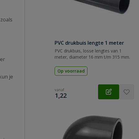
 zoals
PVC drukbuis lengte 1 meter
PVC drukbuis, losse lengtes van 1
meter, diameter 16 mm t/m 315 mm.
ner
Op voorraad
kun je
vanaf
€
1,22