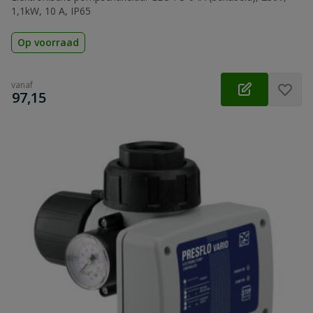
1,1kW, 10 A, IP65
Op voorraad
vanaf
€
97,15