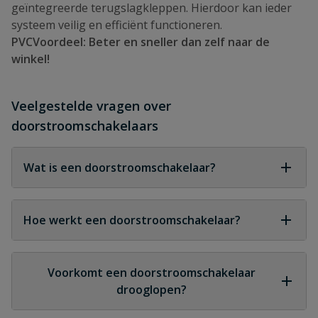
geïntegreerde terugslagkleppen. Hierdoor kan ieder
systeem veilig en efficiënt functioneren.
PVCVoordeel: Beter en sneller dan zelf naar de
winkel!
Veelgestelde vragen over
doorstroomschakelaars
Wat is een doorstroomschakelaar?
Een doorstroomschakelaar is een apparaat dat
een pomp automatisch aan- en uitschakelt op
Hoe werkt een doorstroomschakelaar?
basis van waterdoorstroming en waterdruk.
Wanneer water begint te stromen, start de
schakelaar de pomp. Wanneer de doorstroming
Voorkomt een doorstroomschakelaar
stopt, schakelt de pomp automatisch uit.
drooglopen?