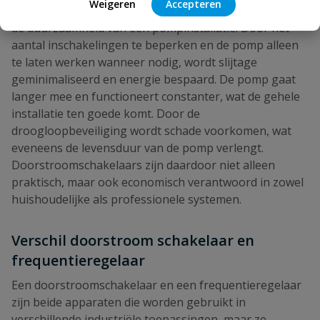
Weigeren
Accepteren
Een doorstroomschakelaar draagt aanzienlijk bij aan
de duurzaamheid van een pompinstallatie. Door het
aantal inschakelingen te beperken en de pomp alleen
te laten werken wanneer nodig, wordt slijtage
geminimaliseerd en energie bespaard. De pomp gaat
langer mee en functioneert constanter, wat de gehele
installatie ten goede komt. Door de
droogloopbeveiliging wordt schade voorkomen, wat
eveneens de levensduur van de pomp verlengt.
Doorstroomschakelaars zijn daardoor niet alleen
praktisch, maar ook economisch verantwoord in zowel
huishoudelijke als professionele systemen.
Verschil doorstroom schakelaar en
frequentieregelaar
Een doorstroomschakelaar en een frequentieregelaar
zijn beide apparaten die worden gebruikt in
verschillende industriële toepassingen, maar ze