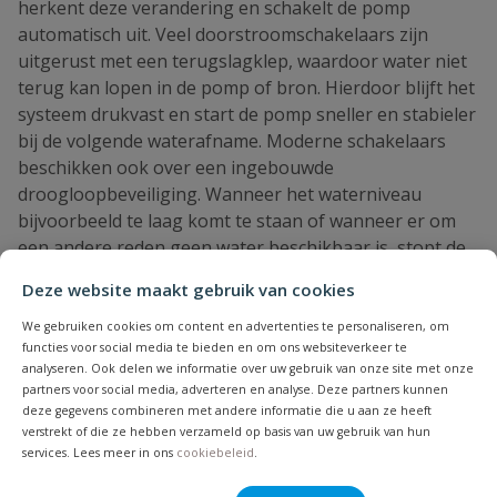
herkent deze verandering en schakelt de pomp
automatisch uit. Veel doorstroomschakelaars zijn
uitgerust met een terugslagklep, waardoor water niet
terug kan lopen in de pomp of bron. Hierdoor blijft het
systeem drukvast en start de pomp sneller en stabieler
bij de volgende waterafname. Moderne schakelaars
beschikken ook over een ingebouwde
droogloopbeveiliging. Wanneer het waterniveau
bijvoorbeeld te laag komt te staan of wanneer er om
een andere reden geen water beschikbaar is, stopt de
schakelaar de pomp onmiddellijk om schade te
Deze website maakt gebruik van cookies
voorkomen. Het grote voordeel van een
doorstroomschakelaar is dat de gebruiker geen
We gebruiken cookies om content en advertenties te personaliseren, om
functies voor social media te bieden en om ons websiteverkeer te
handmatige bediening meer nodig heeft. Het systeem
analyseren. Ook delen we informatie over uw gebruik van onze site met onze
regelt zichzelf volledig automatisch en reageert op de
partners voor social media, adverteren en analyse. Deze partners kunnen
natuurlijke beweging van water. Dit maakt het een
deze gegevens combineren met andere informatie die u aan ze heeft
intelligent component dat zonder tussenkomst werkt,
verstrekt of die ze hebben verzameld op basis van uw gebruik van hun
services. Lees meer in ons
cookiebeleid
.
wat ideaal is voor huishoudens, tuinen en
professionele watersystemen.