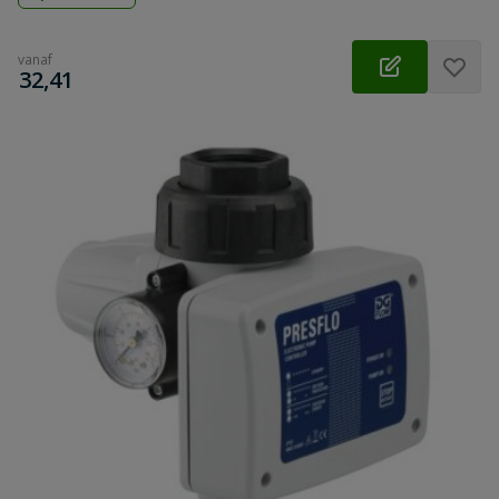
vanaf
€
32,41