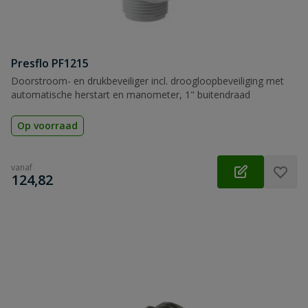
Presflo PF1215
Doorstroom- en drukbeveiliger incl. droogloopbeveiliging met
automatische herstart en manometer, 1" buitendraad
Op voorraad
vanaf
€
124,82