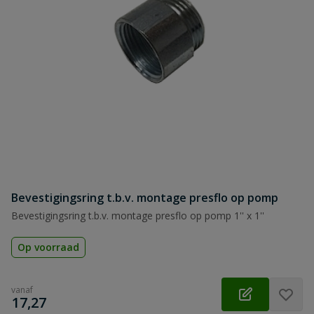
Bevestigingsring t.b.v. montage presflo op pomp
Bevestigingsring t.b.v. montage presflo op pomp 1'' x 1''
Op voorraad
vanaf
€
17,27