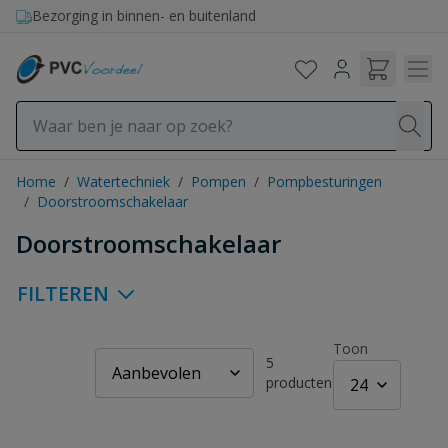
Ga naar de inhoud
Bezorging in binnen- en buitenland
Home
/
Watertechniek
/
Pompen
/
Pompbesturingen
/
Doorstroomschakelaar
Doorstroomschakelaar
FILTEREN
Toon
5
producten