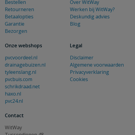
Bestellen
Over WitWay
Retourneren
Werken bij WitWay?
Betaalopties
Deskundig advies
Garantie
Blog
Bezorgen
Onze webshops
Legal
pvcvoordeel.nl
Disclaimer
drainagebuizen.nl
Algemene voorwaarden
tyleenslang.nl
Privacyverklaring
pvcbuis.com
Cookies
schrikdraad.net
haxo.nl
pvc24.nl
Contact
WitWay
Tussendiepen 48