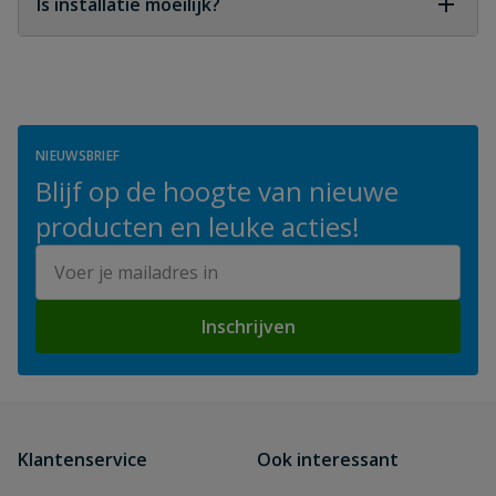
Is installatie moeilijk?
De installatie is eenvoudig, mits de schakelaar in
de juiste richting wordt geplaatst en correct
elektrisch wordt aangesloten.
NIEUWSBRIEF
Blijf op de hoogte van nieuwe
producten en leuke acties!
E-mailadres
Inschrijven
Klantenservice
Ook interessant