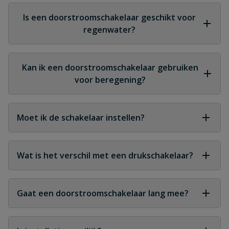
Veel modellen hebben ingebouwde
droogloopbeveiliging zodat de pomp stopt
Is een doorstroomschakelaar geschikt voor
wanneer er geen water beschikbaar is.
regenwater?
Ja, ze zijn ideaal voor regenwatersystemen in huis
en in de tuin.
Kan ik een doorstroomschakelaar gebruiken
voor beregening?
Ja, ze zijn perfect om sproeiers en druppelslangen
automatisch te starten en te stoppen.
Moet ik de schakelaar instellen?
De meeste schakelaars werken volledig
automatisch zonder extra instellingen.
Wat is het verschil met een drukschakelaar?
Een drukschakelaar reageert puur op druk, terwijl
een doorstroomschakelaar reageert op zowel
Gaat een doorstroomschakelaar lang mee?
druk als daadwerkelijke waterdoorstroming.
Ja, met regelmatige controle kunnen ze vele jaren
probleemloos functioneren.