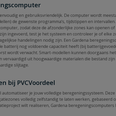
ningscomputer
eenvoudig en gebruiksvriendelijk. De computer wordt meest
odellen) de gewenste programma’s, tijdstippen en intervallen
mputer, zodat deze de afzonderlijke zones kan openen of sl
zijn ingevoerd, test je het systeem en controleer je of elke 
agelijkse handelingen nodig zijn. Een Gardena beregening
batterij nog voldoende capaciteit heeft (bij batterijgevoed
rst wordt verwacht. Smart-modellen kunnen doorgaans het he
zijn vervaardigd uit hoogwaardige materialen die bestand zi
dige slijtage.
n bij PVCVoordeel
utomatiseer je jouw volledige beregeningssysteem. Deze 
tiezones volledig zelfstandig te laten werken, gebaseerd o
atieproject wilt realiseren, Gardena beregeningscomputers b