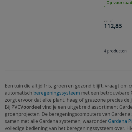
Op voorraa
vanaf
€
112,83
4
producten
Een tuin die altijd fris, groen en gezond blijft, vraagt om
automatisch
beregeningssysteem
met een betrouwbare
zorgt ervoor dat elke plant, haag of graszone precies de
Bij
PVCVoordeel
vind je een uitgebreid assortiment Gard
groenprojecten. De beregeningscomputers van Gardena s
samen met alle Gardena systemen, waaronder
Gardena Pi
volledige bediening van het beregeningssysteem over. Hier