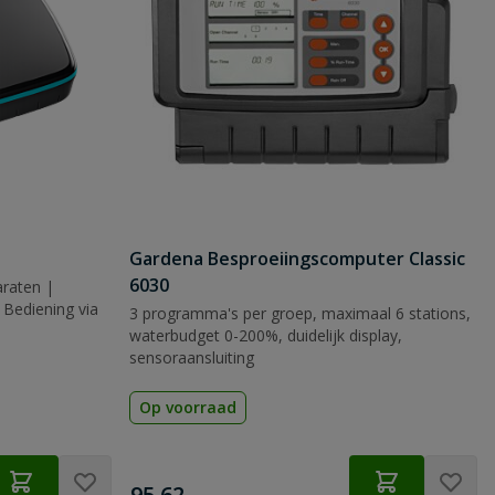
Gardena Besproeiingscomputer Classic
6030
araten |
Bediening via
3 programma's per groep, maximaal 6 stations,
waterbudget 0-200%, duidelijk display,
sensoraansluiting
Op voorraad
€
95,62