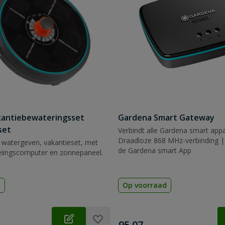
kantiebewateringsset
Gardena Smart Gateway
set
Verbindt alle Gardena smart app
Draadloze 868 MHz-verbinding | 
 watergeven, vakantieset, met
de Gardena smart App
iingscomputer en zonnepaneel.
d
Op voorraad
€
95,07