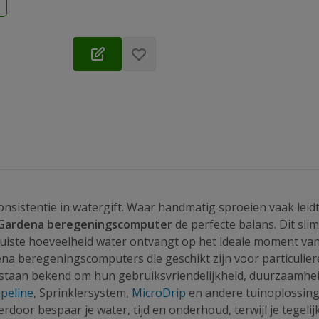
d
 consistentie in watergift. Waar handmatig sproeien vaak leidt
Gardena beregeningscomputer
de perfecte balans. Dit sl
 juiste hoeveelheid water ontvangt op het ideale moment van
ena beregeningscomputers die geschikt zijn voor particulie
taan bekend om hun gebruiksvriendelijkheid, duurzaamhei
peline
, Sprinklersystem,
MicroDrip
en andere tuinoplossin
door bespaar je water, tijd en onderhoud, terwijl je tegeli