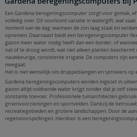
Gardena beregeningscomputers bij PVC
Een Gardena beregeningscomputer zorgt voor gemak, effi
volledig over. Dit voorkomt variatie in watergift, wat va
moment van de dag: wanneer de zon laag staat en verdamp
opnemen. Daarnaast biedt een beregeningscomputer flexibi
gazon meer water nodig heeft dan een border, of wanneer
nat of te droog wordt, wat niet alleen planten bescherm
nauwkeurige, consistente irrigatie. De computers zijn ee
meegaat.
Het is niet wenselijk om druppelslangen en sproeiers op
Gardena beregeningscomputers worden ingezet in uiteenlop
gazon altijd voldoende water krijgt zonder dat je zelf 
constante toevoer. Professionele tuinarchitecten gebrui
groenvoorzieningen en sportvelden. Dankzij de betrouwb
recreatiegebieden en grotere landschappen. Door de aa
regenvoorspellingen. Hierdoor is een beregeningscompute