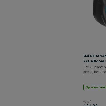
Gardena va
AquaBloom 
Tot 20 planten
pomp, besproe
Op voorraa
vanaf
€
121,28