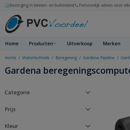
Ga naar de inhoud
Bezorging in binnen- en buitenland
Persoonlijk advies voor elk
Home
Producten
Uitverkoop
Merken
Home
/
Watertechniek
/
Beregening
/
Gardena Pipeline
/
Gard
Gardena beregeningscomput
Categorie
Prijs
Kleur