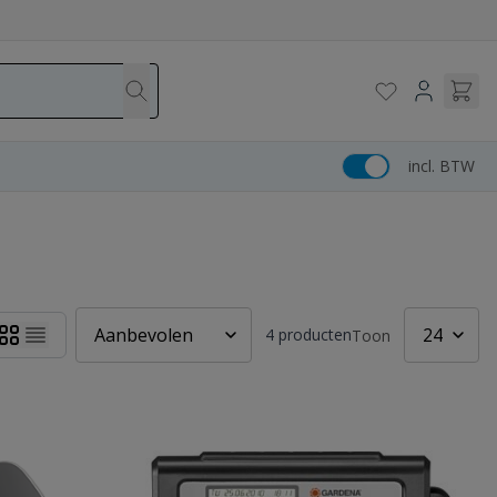
incl. BTW
4
producten
Toon