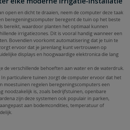
r elke moderne irrigatie-installatie
an open en dicht te draaien, neem de computer deze taak
n. Een beregeningscomputer beregent de tuin op het beste
els bereikt, waardoor planten het optimaal kunnen
illende irrigatiezones. Dit is vooral handig wanneer een
en. Bovendien voorkomt automatisering dat je tuin te
zorgt ervoor dat je jarenlang kunt vertrouwen op
idelijke displays en hoogwaardige elektronica die lang
e de verschillende behoeften aan water en de waterdruk.
In particuliere tuinen zorgt de computer ervoor dat het
en en moestuinen regelen beregeningscomputers een
 noodzakelijk is, zoals bedrijfstuinen, openbare
rdena zijn deze systemen ook populair in parken,
 aangepast aan bodemcondities, temperatuur of
elijk.