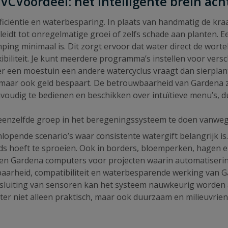
Voordeel: het intelligente brein achte
ciëntie en waterbesparing. In plaats van handmatig de kra
ak leidt tot onregelmatige groei of zelfs schade aan plante
ing minimaal is. Dit zorgt ervoor dat water direct de wort
liteit. Je kunt meerdere programma’s instellen voor versch
 een moestuin een andere watercyclus vraagt dan sierplant
t maar ook geld bespaart. De betrouwbaarheid van Gardena 
nvoudig te bedienen en beschikken over intuïtieve menu’s, du
 eenzelfde groep in het beregeningssysteem te doen vanweg
ende scenario’s waar consistente watergift belangrijk is. 
steeds hoeft te sproeien. Ook in borders, bloemperken, hag
ken Gardena computers voor projecten waarin automatisering
aarheid, compatibiliteit en waterbesparende werking van Ga
nsluiting van sensoren kan het systeem nauwkeurig worden
r niet alleen praktisch, maar ook duurzaam en milieuvriend