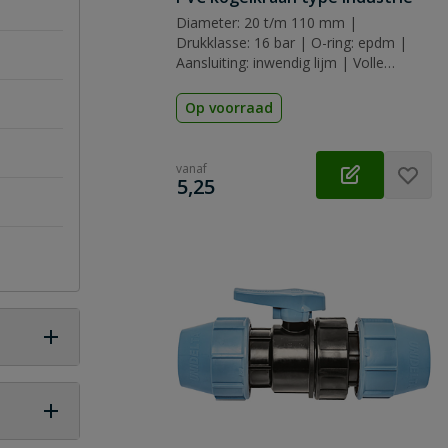
Diameter: 20 t/m 110 mm |
Drukklasse: 16 bar | O-ring: epdm |
Aansluiting: inwendig lijm | Volle
doorlaat
Op voorraad
vanaf
€
5,25