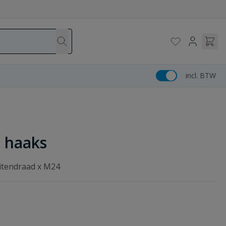
incl. BTW
 haaks
itendraad x M24