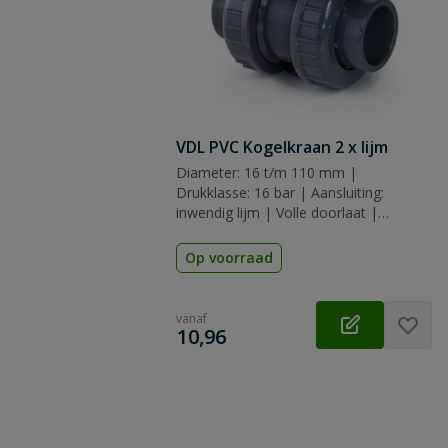
VDL PVC Kogelkraan 2 x lijm
Diameter: 16 t/m 110 mm |
Drukklasse: 16 bar | Aansluiting:
inwendig lijm | Volle doorlaat |
Keurmerk: NEN-EN-ISO 9001:2015
Op voorraad
vanaf
€
10,96