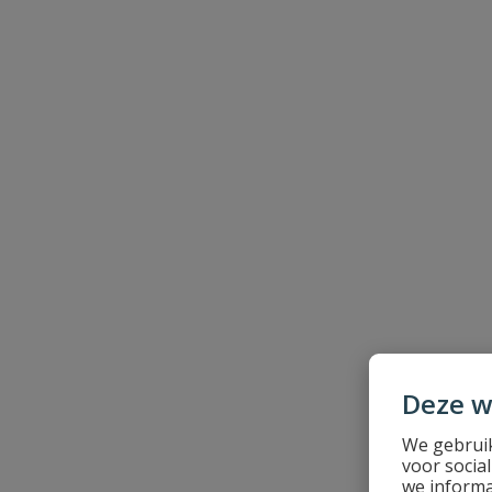
Heb je zelf ook een vraag over dit product?
Schrijf zelf een beoordeling
Je beoordeelt:
Bonfix gaskogelkraan haaks
Uw waardering:
Naam
Deze w
Samenvatting
We gebruik
voor socia
Beoordeling
we informa