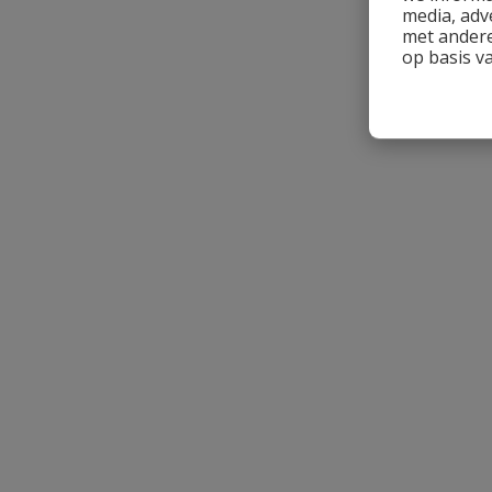
media, adv
met andere
op basis v
Beoordeling versturen