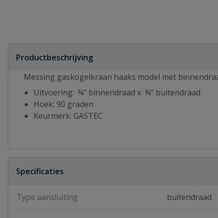
Productbeschrijving
Messing gaskogelkraan haaks model met binnendraa
Uitvoering: ¾" binnendraad x ¾" buitendraad
Hoek: 90 graden
Keurmerk: GASTEC
Specificaties
Type aansluiting
buitendraad