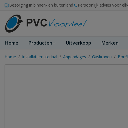
Ga naar de inhoud
Bezorging in binnen- en buitenland
Persoonlijk advies voor elk
Home
Producten
Uitverkoop
Merken
Home
/
Installatiemateriaal
/
Appendages
/
Gaskranen
/
Bonfi