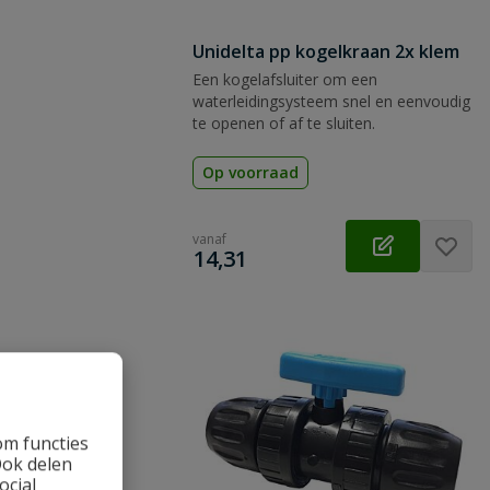
 vraag
Unidelta pp kogelkraan 2x klem
Een kogelafsluiter om een
waterleidingsysteem snel en eenvoudig
te openen of af te sluiten.
Op voorraad
vanaf
€
14,31
om functies
Ook delen
ocial