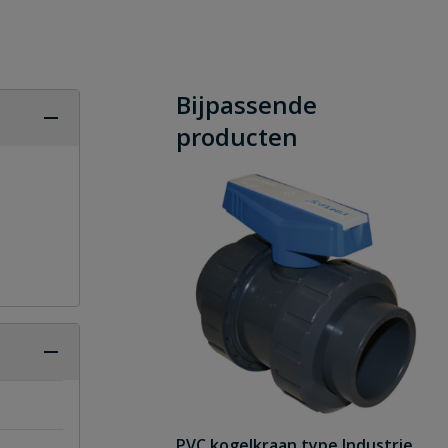
Bijpassende
producten
PVC kogelkraan type Industrie