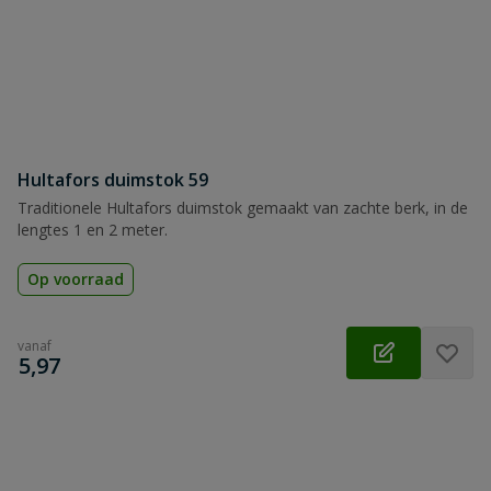
Hultafors duimstok 59
Traditionele Hultafors duimstok gemaakt van zachte berk, in de
lengtes 1 en 2 meter.
Op voorraad
vanaf
€
5,97