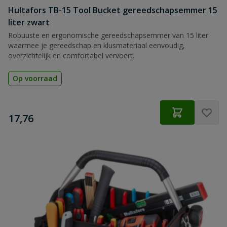
Hultafors TB-15 Tool Bucket gereedschapsemmer 15
liter zwart
Robuuste en ergonomische gereedschapsemmer van 15 liter
waarmee je gereedschap en klusmateriaal eenvoudig,
overzichtelijk en comfortabel vervoert.
Op voorraad
€
17,76