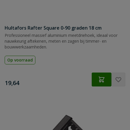
Hultafors Rafter Square 0-90 graden 18 cm
Professioneel massief aluminium meetdriehoek, ideaal voor
nauwkeurig aftekenen, meten en zagen bij timmer- en
bouwwerkzaamheden.
Op voorraad
€
19,64