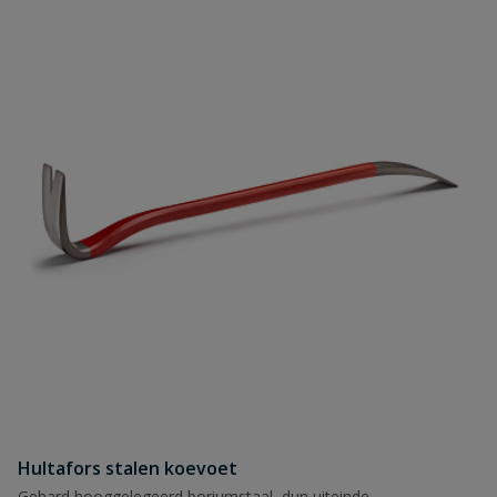
Hultafors stalen koevoet
Gehard hooggelegeerd boriumstaal, dun uiteinde,