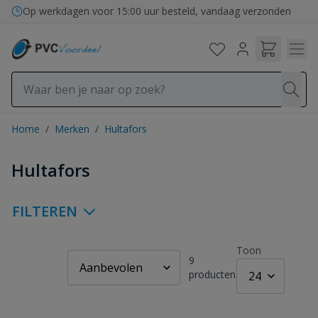
Ga naar de inhoud
Bezorging in binnen- en buitenland
Home
/
Merken
/
Hultafors
Hultafors
FILTEREN
Toon
9
producten