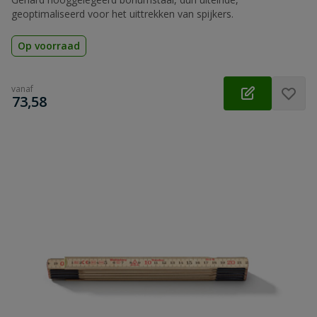
geoptimaliseerd voor het uittrekken van spijkers.
Op voorraad
vanaf
€
73,58