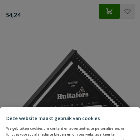
€
34,24
Deze website maakt gebruik van cookies
We gebruiken cookies om content en advertenties te personaliseren, om
functies voor social media te bieden en om ons websiteverkeer te