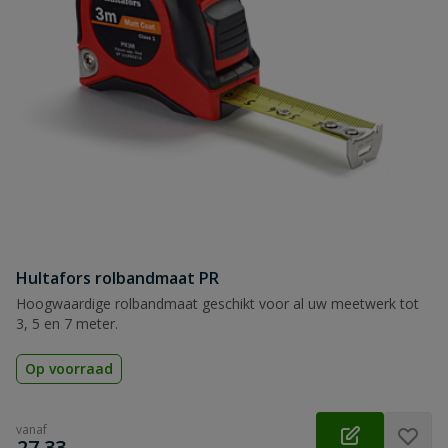
Hultafors rolbandmaat PR
Hoogwaardige rolbandmaat geschikt voor al uw meetwerk tot
3, 5 en 7 meter.
Op voorraad
vanaf
€
27,33