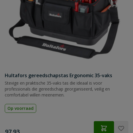
Hultafors gereedschapstas Ergonomic 35-vaks
Stevige en praktische 35‑vaks tas die ideaal is voor
professionals die gereedschap georganiseerd, veilig en
comfortabel willen meenemen.
Op voorraad
€
97,93