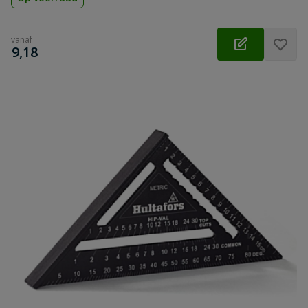
vanaf
€
9,18