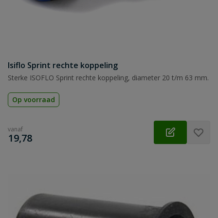
Isiflo Sprint rechte koppeling
Sterke ISOFLO Sprint rechte koppeling, diameter 20 t/m 63 mm.
Op voorraad
vanaf
€
19,78