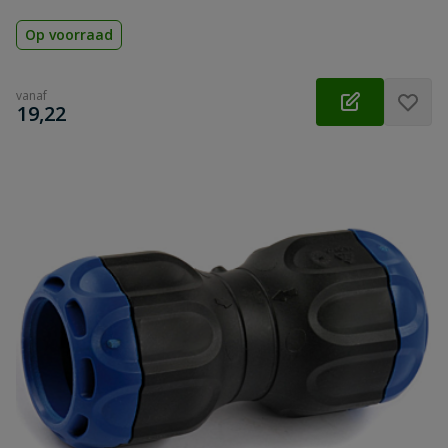
Op voorraad
vanaf
€
19,22