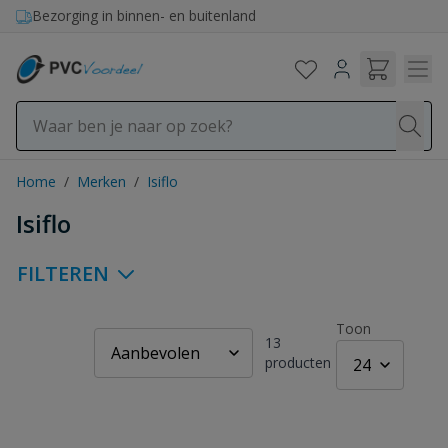
Ga naar de inhoud
Bezorging in binnen- en buitenland
Home
/
Merken
/
Isiflo
Isiflo
FILTEREN
Toon
13
producten