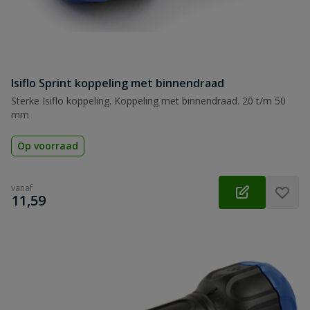
Isiflo Sprint koppeling met binnendraad
Sterke Isiflo koppeling. Koppeling met binnendraad. 20 t/m 50
mm
Op voorraad
vanaf
€
11,59