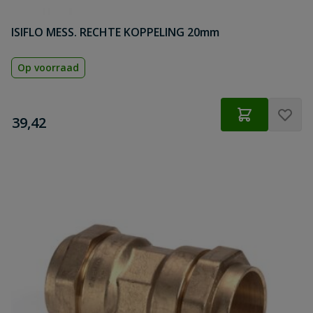
ISIFLO MESS. RECHTE KOPPELING 20mm
Op voorraad
€
39,42