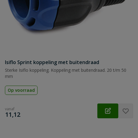
Isiflo Sprint koppeling met buitendraad
Sterke Isiflo koppeling. Koppeling met buitendraad. 20 t/m 50
mm
Op voorraad
vanaf
€
11,12