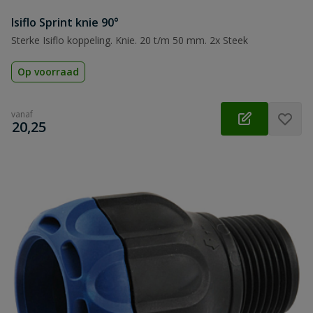
Isiflo Sprint knie 90°
Sterke Isiflo koppeling. Knie. 20 t/m 50 mm. 2x Steek
Op voorraad
vanaf
€
20,25