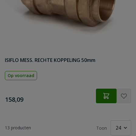
ISIFLO MESS. RECHTE KOPPELING 50mm
Op voorraad
€
158,09
13
producten
Toon