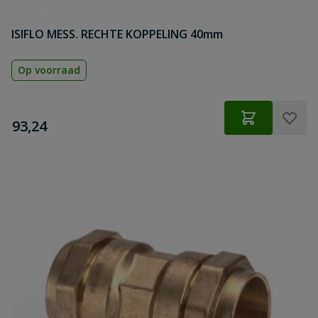
ISIFLO MESS. RECHTE KOPPELING 40mm
Op voorraad
€
93,24