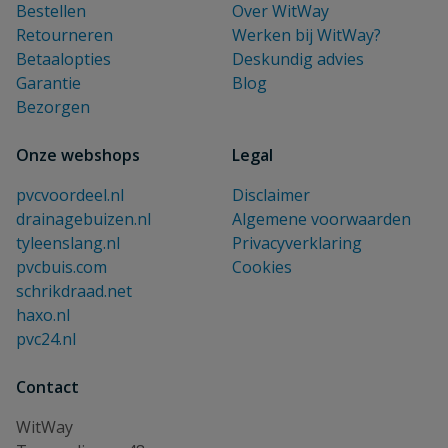
Bestellen
Over WitWay
Retourneren
Werken bij WitWay?
Betaalopties
Deskundig advies
Garantie
Blog
Bezorgen
Onze webshops
Legal
pvcvoordeel.nl
Disclaimer
drainagebuizen.nl
Algemene voorwaarden
tyleenslang.nl
Privacyverklaring
pvcbuis.com
Cookies
schrikdraad.net
haxo.nl
pvc24.nl
Contact
WitWay