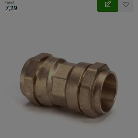
vanaf
€
7,29