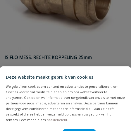
ISIFLO MESS. RECHTE KOPPELING 25mm
Op voorraad
Deze website maakt gebruik van cookies
We gebruiken cookies om content en advertenties te personaliseren, om
functies voor social media te bieden en om ons websiteverkeer te
€
42,09
analyseren. Ook delen we informatie over uw gebruik van onze site met onze
partners voor social media, adverteren en analyse. Deze partners kunnen
deze gegevens combineren met andere informatie die u aan ze heeft
verstrekt of die ze hebben verzameld op basis van uw gebruik van hun
services. Lees meer in ons
cookiebeleid
.