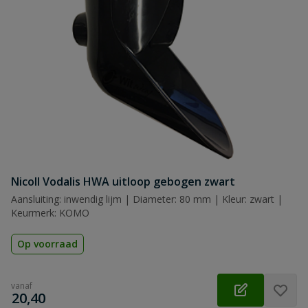
Nicoll Vodalis HWA uitloop gebogen zwart
Aansluiting: inwendig lijm | Diameter: 80 mm | Kleur: zwart |
Keurmerk: KOMO
Op voorraad
vanaf
€
20,40