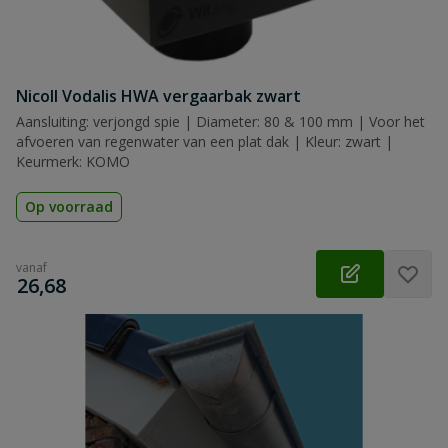
Nicoll Vodalis HWA vergaarbak zwart
Aansluiting: verjongd spie | Diameter: 80 & 100 mm | Voor het
afvoeren van regenwater van een plat dak | Kleur: zwart |
Keurmerk: KOMO
Op voorraad
vanaf
€
26,68