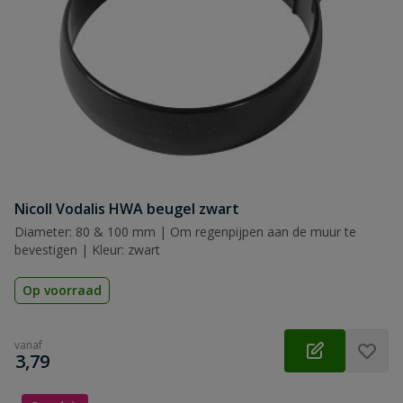
Nicoll Vodalis HWA beugel zwart
Diameter: 80 & 100 mm | Om regenpijpen aan de muur te
bevestigen | Kleur: zwart
Op voorraad
vanaf
€
3,79