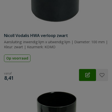
Nicoll Vodalis HWA verloop zwart
Aansluiting: inwendig lijm x uitwendig lijm | Diameter: 100 mm |
Kleur: zwart | Keurmerk: KOMO
Op voorraad
vanaf
€
8,41