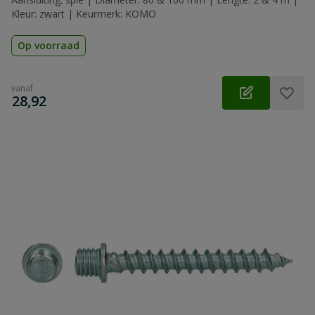
Kleur: zwart | Keurmerk: KOMO
Op voorraad
vanaf
€
28,92