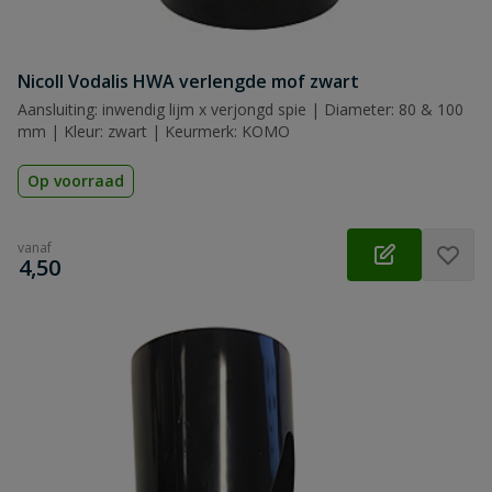
Nicoll Vodalis HWA verlengde mof zwart
Aansluiting: inwendig lijm x verjongd spie | Diameter: 80 & 100
mm | Kleur: zwart | Keurmerk: KOMO
Op voorraad
vanaf
€
4,50