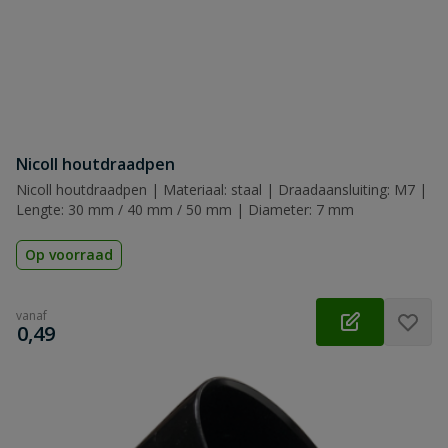
Nicoll houtdraadpen
Nicoll houtdraadpen | Materiaal: staal | Draadaansluiting: M7 |
Lengte: 30 mm / 40 mm / 50 mm | Diameter: 7 mm
Op voorraad
vanaf
€
0,49