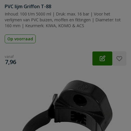
PVC lijm Griffon T-88
Inhoud: 100 t/m 5000 ml | Druk: max. 16 bar | Voor het
verlijmen van PVC buizen, moffen en fittingen | Diameter: tot
160 mm | Keurmerk: KIWA, KOMO & ACS
Op voorraad
vanaf
€
7,96