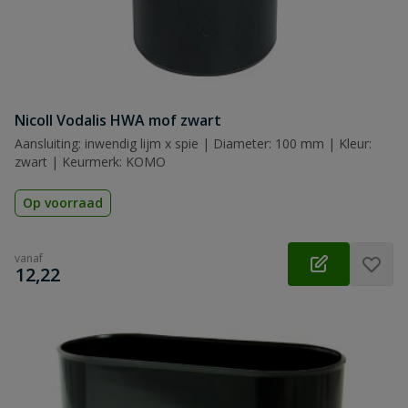
Nicoll Vodalis HWA mof zwart
Aansluiting: inwendig lijm x spie | Diameter: 100 mm | Kleur:
zwart | Keurmerk: KOMO
Op voorraad
vanaf
€
12,22