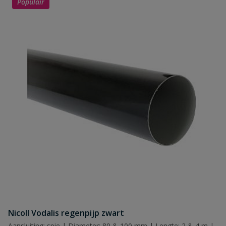
Populair
Nicoll Vodalis regenpijp zwart
Aansluiting: spie | Diameter: 80 & 100 mm | Lengte: 2 & 4 m |