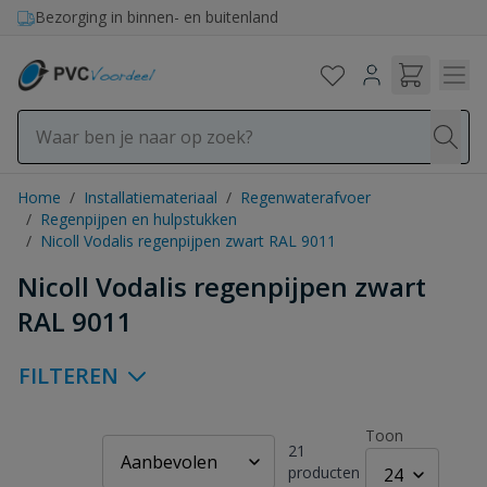
Ga naar de inhoud
Bezorging in binnen- en buitenland
Home
/
Installatiemateriaal
/
Regenwaterafvoer
/
Regenpijpen en hulpstukken
/
Nicoll Vodalis regenpijpen zwart RAL 9011
Nicoll Vodalis regenpijpen zwart
RAL 9011
FILTEREN
Toon
21
producten