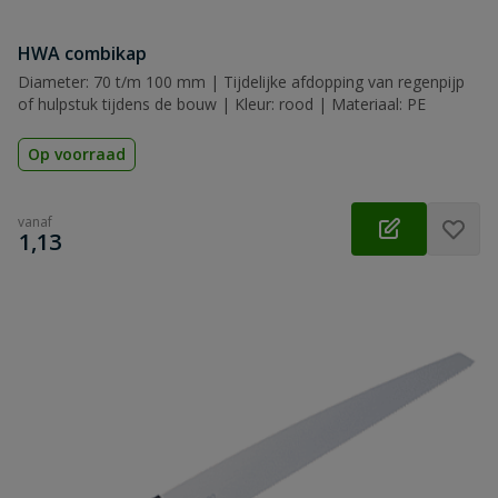
HWA combikap
Diameter: 70 t/m 100 mm | Tijdelijke afdopping van regenpijp
of hulpstuk tijdens de bouw | Kleur: rood | Materiaal: PE
Op voorraad
vanaf
€
1,13