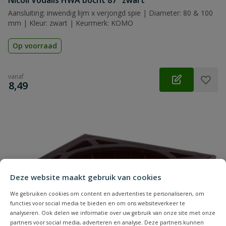
Nicoll Vodalis HWA bocht 87° zwart
Aansluiting: inwendig lijm x verjongd spie | Diameter: 80 & 100
mm | Kleur: zwart | Keurmerk: KOMO
Op voorraad
vanaf
€
8,49
Deze website maakt gebruik van cookies
We gebruiken cookies om content en advertenties te personaliseren, om
functies voor social media te bieden en om ons websiteverkeer te
analyseren. Ook delen we informatie over uw gebruik van onze site met onze
partners voor social media, adverteren en analyse. Deze partners kunnen