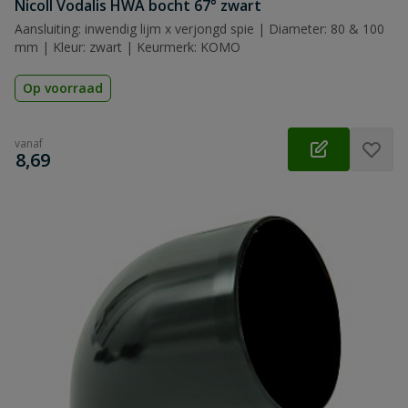
Nicoll Vodalis HWA bocht 67° zwart
Aansluiting: inwendig lijm x verjongd spie | Diameter: 80 & 100
mm | Kleur: zwart | Keurmerk: KOMO
Op voorraad
vanaf
€
8,69