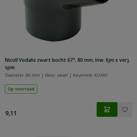
Nicoll Vodalis zwart bocht 67°, 80 mm, inw. lijm x verj.
spie
Diameter: 80 mm | Kleur: zwart | Keurmerk: KOMO
Op voorraad
€
9,11