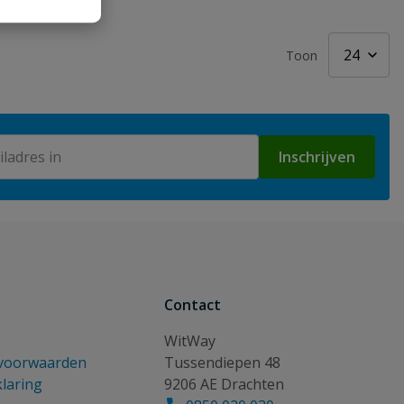
Toon
Inschrijven
Contact
WitWay
voorwaarden
Tussendiepen 48
klaring
9206 AE Drachten