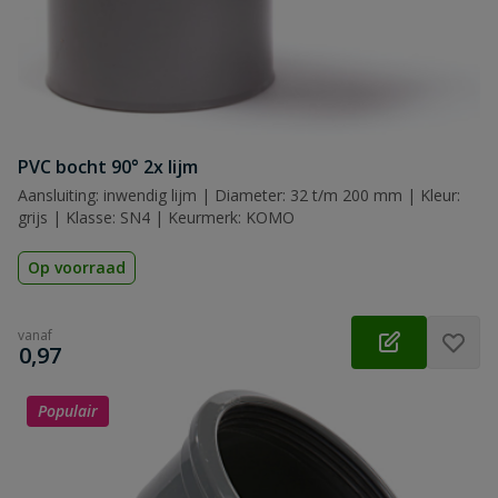
PVC bocht 90° 2x lijm
Aansluiting: inwendig lijm | Diameter: 32 t/m 200 mm | Kleur:
grijs | Klasse: SN4 | Keurmerk: KOMO
Op voorraad
vanaf
€
0,97
Populair