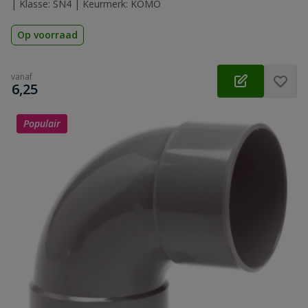
| Klasse: SN4 | Keurmerk: KOMO
Op voorraad
vanaf
€
6,25
Populair