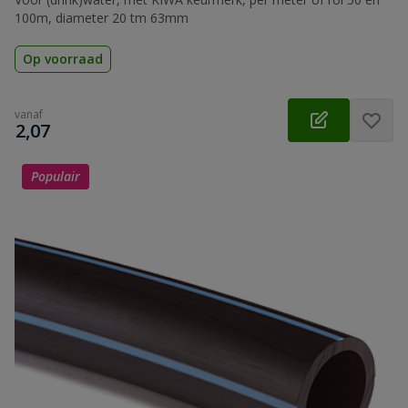
100m, diameter 20 tm 63mm
Op voorraad
vanaf
€
2,07
Populair