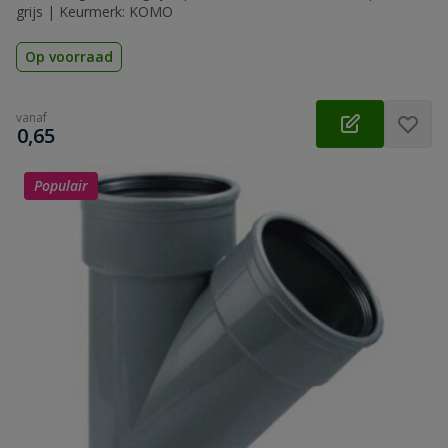
grijs | Keurmerk: KOMO
Op voorraad
vanaf
€
0,65
Populair