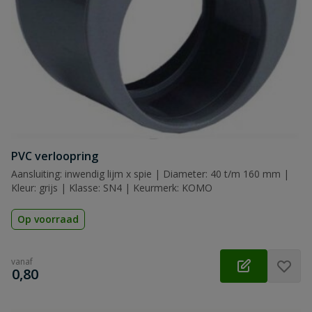
PVC verloopring
Aansluiting: inwendig lijm x spie | Diameter: 40 t/m 160 mm |
Kleur: grijs | Klasse: SN4 | Keurmerk: KOMO
Op voorraad
vanaf
€
0,80