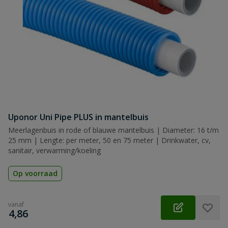
Uponor Uni Pipe PLUS in mantelbuis
Meerlagenbuis in rode of blauwe mantelbuis | Diameter: 16 t/m
25 mm | Lengte: per meter, 50 en 75 meter | Drinkwater, cv,
sanitair, verwarming/koeling
Op voorraad
vanaf
€
4,86