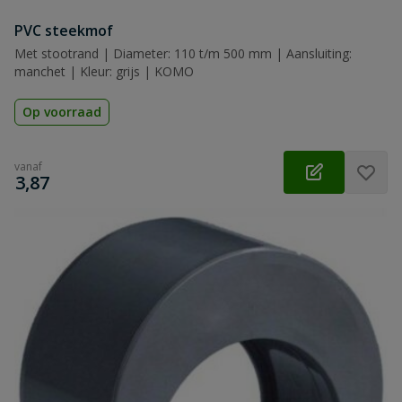
PVC steekmof
Met stootrand | Diameter: 110 t/m 500 mm | Aansluiting:
manchet | Kleur: grijs | KOMO
Op voorraad
vanaf
€
3,87