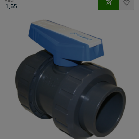
vanaf
€
1,65