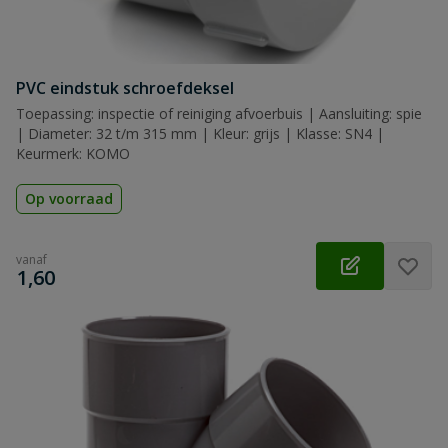
PVC eindstuk schroefdeksel
Toepassing: inspectie of reiniging afvoerbuis | Aansluiting: spie
| Diameter: 32 t/m 315 mm | Kleur: grijs | Klasse: SN4 |
Keurmerk: KOMO
Op voorraad
vanaf
€
1,60