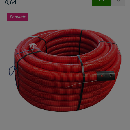
€
0,64
Populair