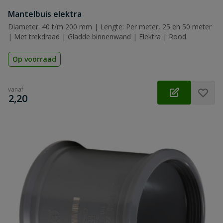
Mantelbuis elektra
Diameter: 40 t/m 200 mm | Lengte: Per meter, 25 en 50 meter
| Met trekdraad | Gladde binnenwand | Elektra | Rood
Op voorraad
vanaf
€
2,20