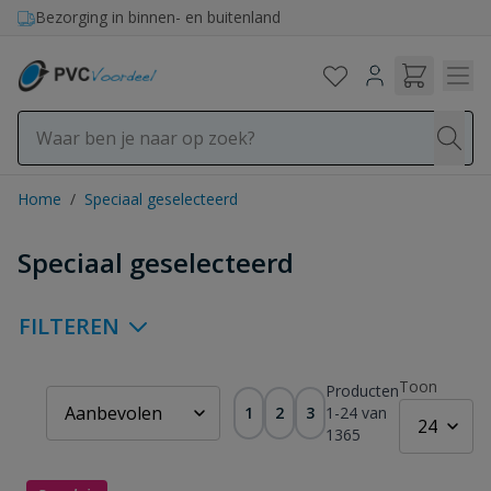
Ga naar de inhoud
Bezorging in binnen- en buitenland
Home
/
Speciaal geselecteerd
Speciaal geselecteerd
FILTEREN
Toon
Producten
1
2
3
1
-
24
van
1365