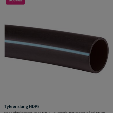
Populair
Tyleenslang HDPE
Voor (drink)water, met KIWA keurmerk, per meter of rol 50 en