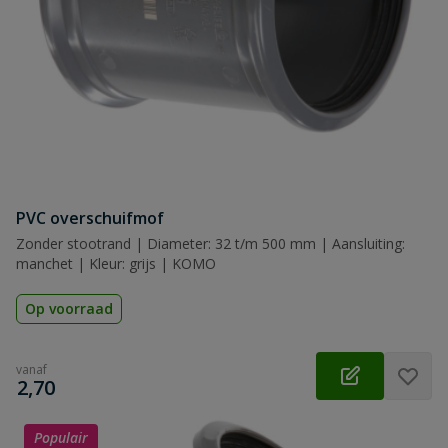
PVC overschuifmof
Zonder stootrand | Diameter: 32 t/m 500 mm | Aansluiting:
manchet | Kleur: grijs | KOMO
Op voorraad
vanaf
€
2,70
Populair