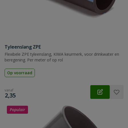
Tyleenslang ZPE
Flexibele ZPE tyleenslang, KIWA keurmerk, voor drinkwater en
beregening. Per meter of op rol
Op voorraad
vanaf
€
2,35
Populair