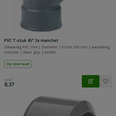
PVC T-stuk 45° 3x manchet
Dikwandig PVC SN4 | Diameter: 110 t/m 500 mm | Aansluiting:
manchet | Kleur: grijs | KOMO
Op voorraad
vanaf
€
8,37