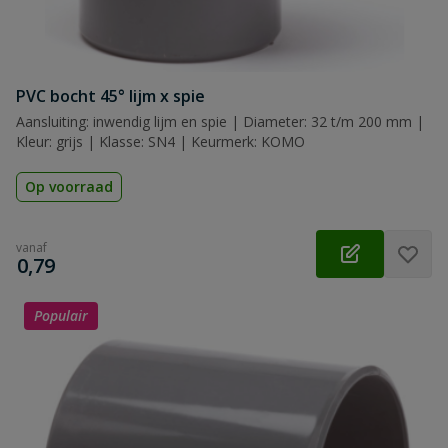
PVC bocht 45° lijm x spie
Aansluiting: inwendig lijm en spie | Diameter: 32 t/m 200 mm |
Kleur: grijs | Klasse: SN4 | Keurmerk: KOMO
Op voorraad
vanaf
€
0,79
Populair