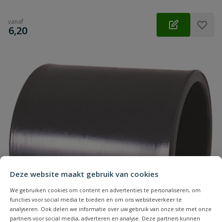
vanaf
€
6,20
Deze website maakt gebruik van cookies
We gebruiken cookies om content en advertenties te personaliseren, om
functies voor social media te bieden en om ons websiteverkeer te
analyseren. Ook delen we informatie over uw gebruik van onze site met onze
partners voor social media, adverteren en analyse. Deze partners kunnen