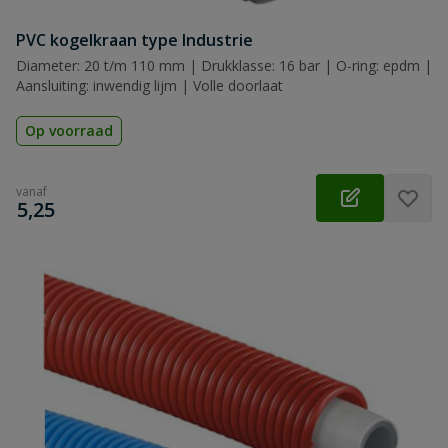
PVC kogelkraan type Industrie
Diameter: 20 t/m 110 mm | Drukklasse: 16 bar | O-ring: epdm |
Aansluiting: inwendig lijm | Volle doorlaat
Op voorraad
vanaf
€
5,25